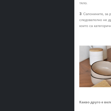
тяло.
3
. Сапонините, за 
следователно не др
които са категорич
Какво друго е вк