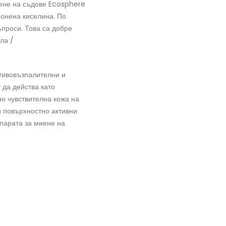
иене на съдове Ecosphere
онена киселина. По
проси. Това са добре
ла /
тивовъзпалителни и
 да действа като
но чувствителна кожа на
и повърхностно активни
парата за миене на