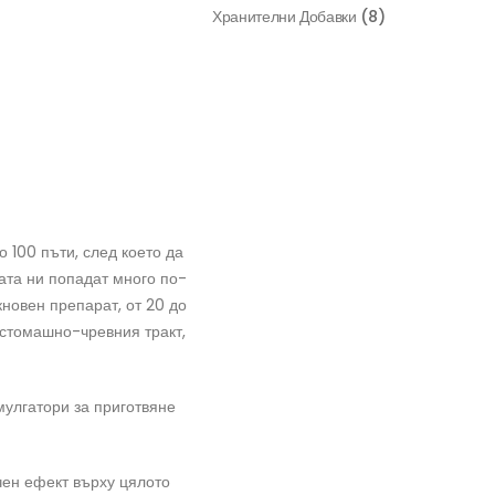
Хранителни Добавки
(8)
 100 пъти, след което да
ната ни попадат много по-
кновен препарат, от 20 до
 стомашно-чревния тракт,
мулгатори за приготвяне
чен ефект върху цялото