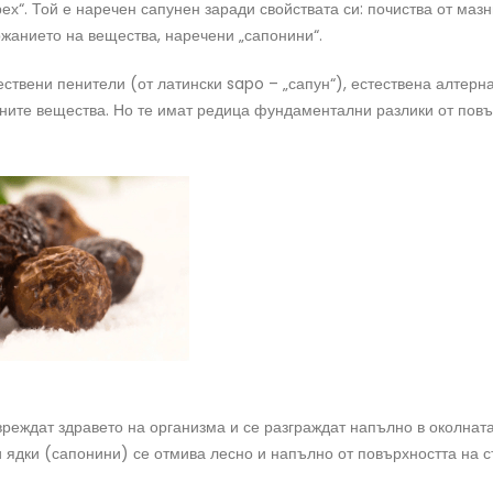
ех“. Той е наречен сапунен заради свойствата си: почиства от маз
жанието на вещества, наречени „сапонини“.
ствени пенители (от латински sapo – „сапун“), естествена алтерн
ните вещества. Но те имат редица фундаментални разлики от пов
вреждат здравето на организма и се разграждат напълно в околнат
 ядки (сапонини) се отмива лесно и напълно от повърхността на с