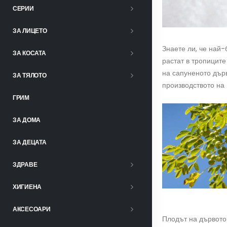
СЕРИИ
ЗА ЛИЦЕТО
Знаете ли, че най
ЗА КОСАТА
растат в тропиците
на сапуненото дър
ЗА ТЯЛОТО
производството на 
ГРИМ
ЗА ДОМА
ЗА ДЕЦАТА
ЗДРАВЕ
ХИГИЕНА
АКСЕСОАРИ
Плодът на дървото 