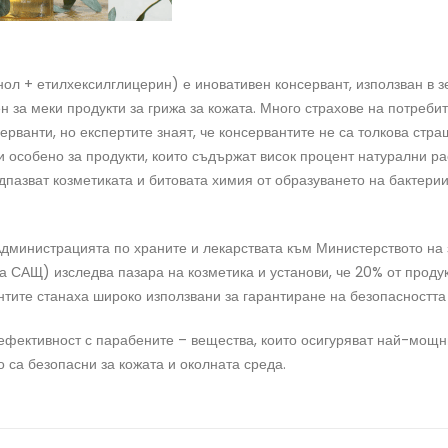
ол + етилхексилглицерин) е иновативен консервант, използван в з
 за меки продукти за грижа за кожата. Много страхове на потребит
ерванти, но експертите знаят, че консервантите не са толкова стра
жи особено за продукти, които съдържат висок процент натурални ра
дпазват козметиката и битовата химия от образуването на бактери
(Администрацията по храните и лекарствата към Министерството на
а САЩ) изследва пазара на козметика и установи, че 20% от проду
тите станаха широко използвани за гарантиране на безопасността 
о ефективност с парабените – вещества, които осигуряват най-мощ
 са безопасни за кожата и околната среда.