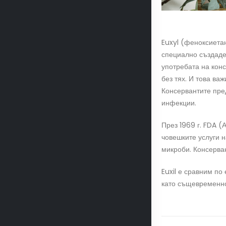
Euxyl (феноксиетан
специално създаден
употребата на конс
без тях. И това ва
Консервантите пре
инфекции.
През 1969 г. FDA 
човешките услуги н
микроби. Консерван
Euxil е сравним п
като същевременно