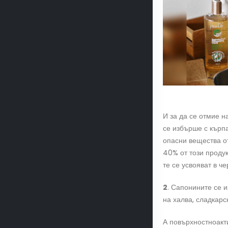
И за да се отмие н
се избърше с кърпа
опасни вещества от
40% от този продук
те се усвояват в ч
2
. Сапонините се 
на халва, сладкарс
А повърхностноакт