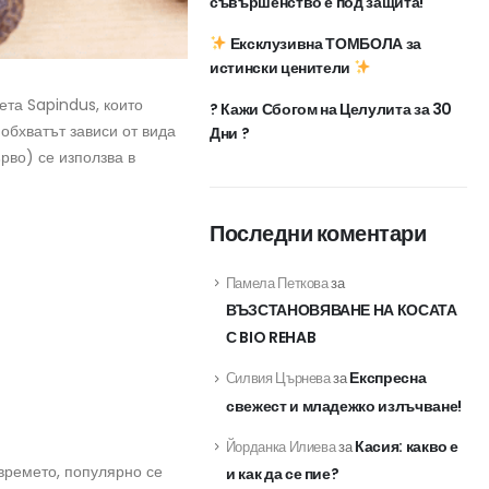
съвършенство е под защита!
Ексклузивна ТОМБОЛА за
истински ценители
ета Sapindus, които
? Кажи Сбогом на Целулита за 30
 обхватът зависи от вида
Дни ?
рво) се използва в
Последни коментари
Памела Петкова
за
ВЪЗСТАНОВЯВАНЕ НА КОСАТА
С BIO REHAB
Експресна
Силвия Църнева
за
свежест и младежко излъчване!
Касия: какво е
Йорданка Илиева
за
 времето, популярно се
и как да се пие?