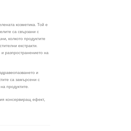
елената козметика. Той е
елите са свързани с
шни, колкото продуктите
стителни екстракти.
и и разпространението на
 здравеопазването и
ктите са замърсени с
на продуктите.
ния консервиращ ефект,