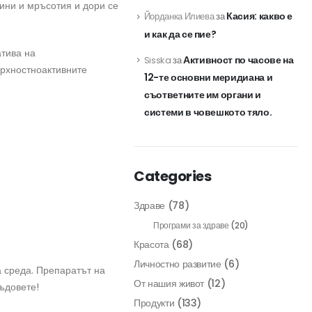
нини и мръсотия и дори се
Касия: какво е
Йорданка Илиева
за
и как да се пие?
атива на
Активност по часове на
Sisska
за
ърхностноактивните
12-те основни меридиана и
съответните им органи и
системи в човешкото тяло.
Categories
Здраве
(78)
Програми за здраве
(20)
Красота
(68)
Личностно развитие
(6)
а среда. Препаратът на
От нашия живот
(12)
ъдовете!
Продукти
(133)