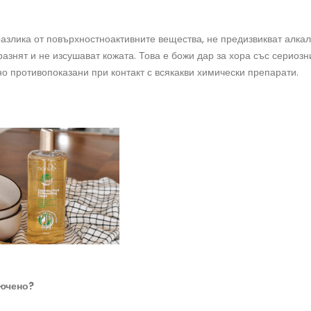
разлика от повърхностноактивните вещества, не предизвикват алкал
азнят и не изсушават кожата. Това е божи дар за хора със сериозн
но противопоказани при контакт с всякакви химически препарати.
лючено?