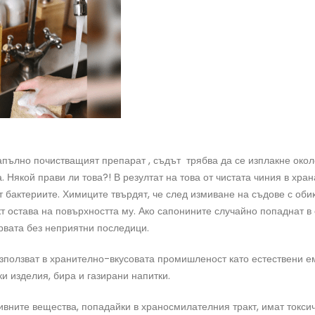
апълно почистващият препарат , съдът трябва да се изплакне около
. Някой прави ли това?! В резултат на това от чистата чиния в хра
 бактериите. Химиците твърдят, че след измиване на съдове с оби
т остава на повърхността му. Ако сапонините случайно попаднат в
ервата без неприятни последици.
използват в хранително-вкусовата промишленост като естествени е
ки изделия, бира и газирани напитки.
ивните вещества, попадайки в храносмилателния тракт, имат токси