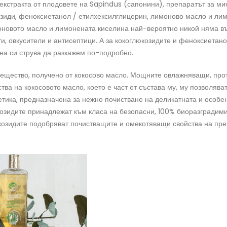
екстракта от плодовете на Sapindus (сапонини), препаратът за м
зиди, феноксиетанол / етилхексилглицерин, лимоново масло и лим
новото масло и лимонената киселина най-вероятно никой няма въ
и, овкусители и антисептици. А за кокоглюкозидите и феноксиетано
на си струва да разкажем по-подробно.
вещество, получено от кокосово масло. Мощните овлажняващи, про
ва на кокосовото масло, което е част от състава му, му позволяват
етика, предназначена за нежно почистване на деликатната и особе
козидите принадлежат към класа на безопасни, 100% биоразградим
козидите подобряват почистващите и омекотяващи свойства на пре