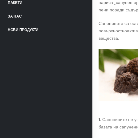
нарича „сапунен ор
ПАКЕТИ
пени поради съдър
ЗА НАС
Сапонините са есте
НОВИ ПРОДУКТИ
повърхностноактив
вещества.
1
. Сапонините не у
базата на сапунени