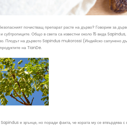
-безопасният почистващ препарат расте на дърво? Говорим за дърв
 и субтропиците. Общо в света са известни около 15 вида Sapindus,
во. Плодът на дървото Sapindus mukorossi (Индийско сапунено дъ
продуктите на TianDe.
Sapindus е зрънце, но поради факта, че кората му се втвърдява с