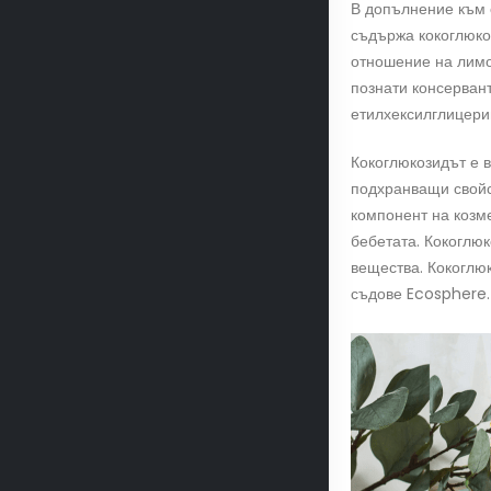
В допълнение към 
съдържа кокоглюко
отношение на лимо
познати консервант
етилхексилглицери
Кокоглюкозидът е 
подхранващи свойст
компонент на козм
бебетата. Кокоглю
вещества. Кокоглю
съдове Ecosphere.