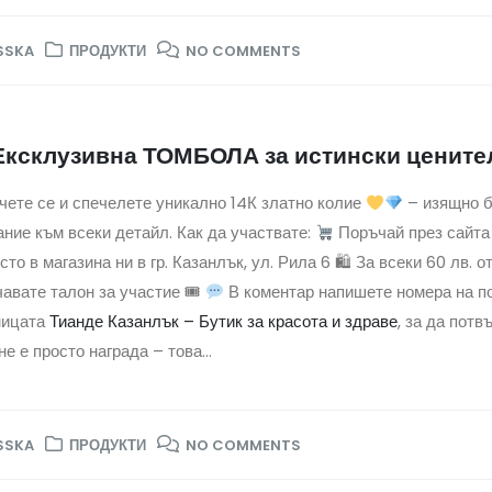
SSKA
ПРОДУКТИ
NO COMMENTS
ксклузивна ТОМБОЛА за истински ценит
ете се и спечелете уникално 14К златно колие
– изящно б
ние към всеки детайл. Как да участвате:
Поръчай през сайт
сто в магазина ни в гр. Казанлък, ул. Рила 6 🛍 За всеки 60 лв. 
авате талон за участие 🎟
В коментар напишете номера на по
ницата
Тианде Казанлък – Бутик за красота и здраве
, за да потв
не е просто награда – това...
SSKA
ПРОДУКТИ
NO COMMENTS