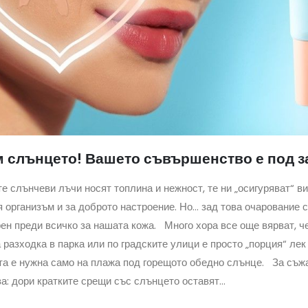
 слънцето! Вашето съвършенство е под з
е слънчеви лъчи носят топлина и нежност, те ни „осигуряват“ в
 организъм и за доброто настроение. Но… зад това очарование с
ен преди всичко за нашата кожа. Много хора все още вярват, че
 разходка в парка или по градските улици е просто „порция“ лек 
та е нужна само на плажа под горещото обедно слънце. За съж
а: дори кратките срещи със слънцето оставят...