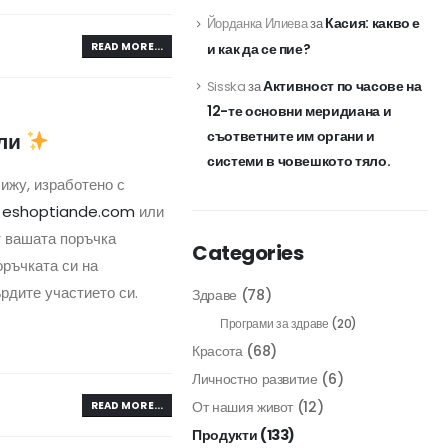
Касия: какво е
Йорданка Илиева
за
READ MORE...
и как да се пие?
Активност по часове на
Sisska
за
12-те основни меридиана и
съответните им органи и
ели
системи в човешкото тяло.
ижу, изработено с
а
eshoptiande.com
или
от вашата поръчка
Categories
ръчката си на
ърдите участието си.
Здраве
(78)
Програми за здраве
(20)
Красота
(68)
Личностно развитие
(6)
От нашия живот
(12)
READ MORE...
Продукти
(133)