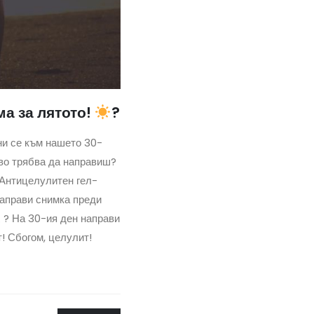
а за лятото!
?
ни се към нашето 30-
кво трябва да направиш?
Антицелулитен гел-
аправи снимка преди
 ? На 30-ия ден направи
! Сбогом, целулит!