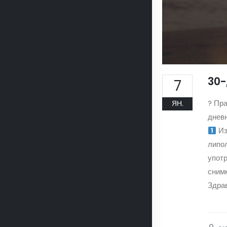
30-
7
? Пра
ЯН.
дневн
Из
липо
употр
снимк
Здрав