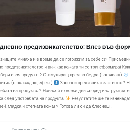
дневно предизвикателство: Влез във форм
зниците минаха и е време да се погрижим за себе си! Присъеди
о предизвикателство и виж как кожата ти се трансформира! Ка
бери своя продукт: ? Стимулиращ крем за бедра (загряващ)
литик (с охлаждащ ефект)
Започни предизвикателството: ? Н
ебата на продукта. ?
Нанасяй го всеки ден според инструкциите.
а след употребата на продукта.
Резултатите ще те изненадат
ей, гладка и стегната кожа! ? Готова ли си да блеснеш...