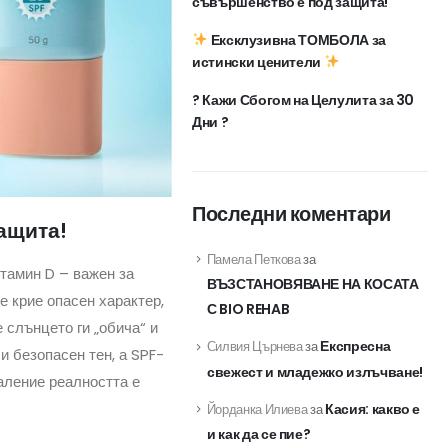
съвършенство е под защита!
Ексклузивна ТОМБОЛА за
истински ценители
? Кажи Сбогом на Целулита за 30
Дни ?
Последни коментари
ащита!
Памела Петкова
за
итамин D – важен за
ВЪЗСТАНОВЯВАНЕ НА КОСАТА
е крие опасен характер,
С BIO REHAB
 слънцето ги „обича“ и
Експресна
Силвия Църнева
за
и безопасен тен, а SPF-
свежест и младежко излъчване!
аление реалността е
Касия: какво е
Йорданка Илиева
за
и как да се пие?