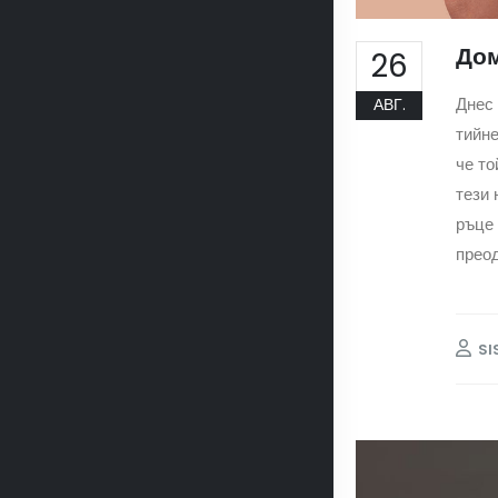
Дом
26
Днес 
АВГ.
тийне
че то
тези 
ръце 
преод
SI