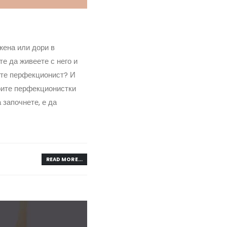
жена или дори в
те да живеете с него и
 сте перфекционист? И
воите перфекционистки
 започнете, е да
READ MORE...