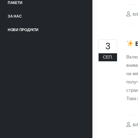
ПАКЕТИ
SI
ЗА НАС
НОВИ ПРОДУКТИ
Е
3
Включ
СЕП.
внима
на мя
получ
стра
Това 
SI