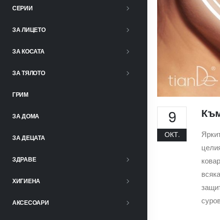
СЕРИИ
ЗА ЛИЦЕТО
ЗА КОСАТА
ЗА ТЯЛОТО
ГРИМ
Към
9
ЗА ДОМА
Яркит
ОКТ.
ЗА ДЕЦАТА
целия
ЗДРАВЕ
ковар
всяка
ХИГИЕНА
защи
суров
АКСЕСОАРИ