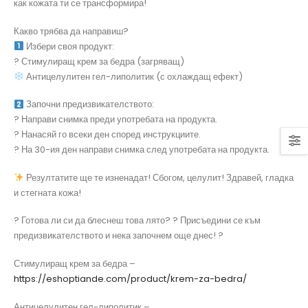
как кожата ти се трансформира!
Какво трябва да направиш?
Избери своя продукт:
? Стимулиращ крем за бедра (загряващ)
Антицелулитен гел-липолитик (с охлаждащ ефект)
Започни предизвикателството:
? Направи снимка преди употребата на продукта.
?️ Нанасяй го всеки ден според инструкциите.
? На 30-ия ден направи снимка след употребата на продукта.
Резултатите ще те изненадат! Сбогом, целулит! Здравей, гладка
и стегната кожа!
? Готова ли си да блеснеш това лято? ? Присъедини се към
предизвикателството и нека започнем още днес! ?️
Стимулиращ крем за бедра –
https://eshoptiande.com/product/krem-za-bedra/
Антицелулитен гел-липолитик –