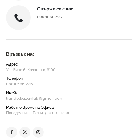
Свържи се с нас
0884666235
Връзка с нас
Адрес:
Ул. Рила 6, Казанлък, 6100
Телефон:
0884 666 235
Имейл:
tiande.kazanlak@gmail.com
Работно Време на Офиса:
Понеделник - Петък / 10:00 - 18:00