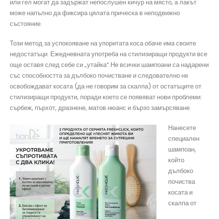
или гел могат да задържат непослушен кичур на място, а лакът
може напълно да фиксира цялата прическа в неподвижно
състояние.
Този метод за успокояване на упоритата коса обаче има своите
недостатъци. Ежедневната употреба на стилизиращи продукти все
още оставя след себе си „утайка“.Не всички шампоани са надарени
със способността за дълбоко почистване и следователно не
освобождават косата (да не говорим за скалпа) от остатъците от
стилизиращи продукти, поради което се появяват нови проблеми:
сърбеж, пърхот, дразнене, матов нюанс и бързо замърсяване.
Нанесете
специален
шампоан,
който
дълбоко
почиства
косата и
скалпа от