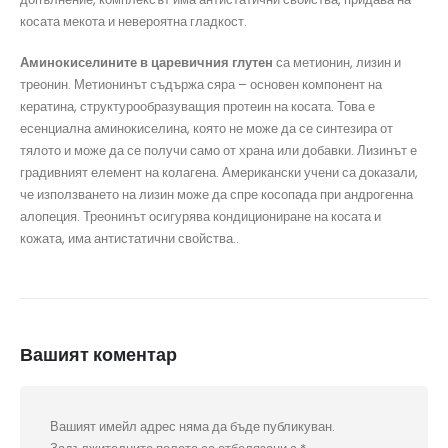
косата мекота и невероятна гладкост.
Аминокиселините в царевичния глутен
са метионин, лизин и
треонин. Метионинът съдържа сяра – основен компонент на
кератина, структурообразуващия протеин на косата. Това е
есенциална аминокиселина, която не може да се синтезира от
тялото и може да се получи само от храна или добавки. Лизинът е
градивният елемент на колагена. Американски учени са доказали,
че използването на лизин може да спре косопада при андрогенна
алопеция. Треонинът осигурява кондициониране на косата и
кожата, има антистатични свойства..
Вашият коментар
Вашият имейл адрес няма да бъде публикуван.