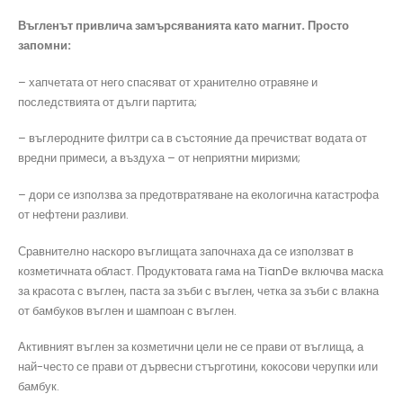
Въгленът привлича замърсяванията като магнит. Просто
запомни:
– хапчетата от него спасяват от хранително отравяне и
последствията от дълги партита;
– въглеродните филтри са в състояние да пречистват водата от
вредни примеси, а въздуха – от неприятни миризми;
– дори се използва за предотвратяване на екологична катастрофа
от нефтени разливи.
Сравнително наскоро въглищата започнаха да се използват в
козметичната област. Продуктовата гама на TianDe включва маска
за красота с въглен, паста за зъби с въглен, четка за зъби с влакна
от бамбуков въглен и шампоан с въглен.
Активният въглен за козметични цели не се прави от въглища, а
най-често се прави от дървесни стърготини, кокосови черупки или
бамбук.