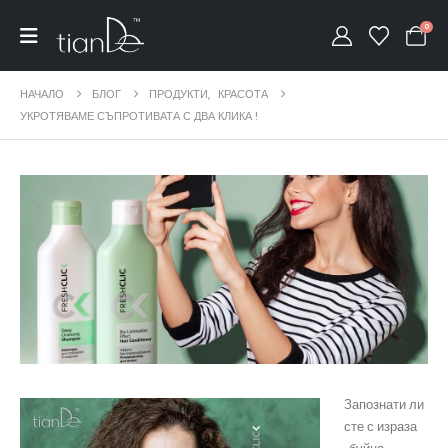
0
НАЧАЛО
БЛОГ
ПРОДУКТИ
,
КРАСОТА
УКРОТЯВАМЕ СЪПРОТИВАТА С ДВА КЛИКА !
Запознати ли
сте с израза