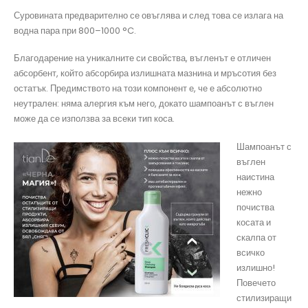
Суровината предварително се овъглява и след това се излага на
водна пара при 800–1000 °C.
Благодарение на уникалните си свойства, въгленът е отличен
абсорбент, който абсорбира излишната мазнина и мръсотия без
остатък. Предимството на този компонент е, че е абсолютно
неутрален: няма алергия към него, докато шампоанът с въглен
може да се използва за всеки тип коса.
Шампоанът с
въглен
наистина
нежно
почиства
косата и
скалпа от
всичко
излишно!
Повечето
стилизиращи