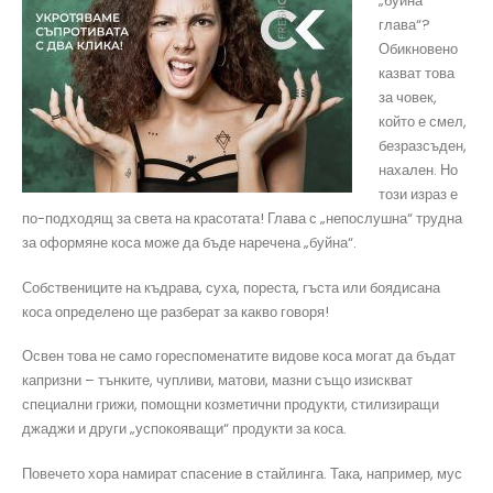
„буйна
глава“?
Обикновено
казват това
за човек,
който е смел,
безразсъден,
нахален. Но
този израз е
по-подходящ за света на красотата! Глава с „непослушна“ трудна
за оформяне коса може да бъде наречена „буйна“.
Собствениците на къдрава, суха, пореста, гъста или боядисана
коса определено ще разберат за какво говоря!
Освен това не само гореспоменатите видове коса могат да бъдат
капризни – тънките, чупливи, матови, мазни също изискват
специални грижи, помощни козметични продукти, стилизиращи
джаджи и други „успокояващи“ продукти за коса.
Повечето хора намират спасение в стайлинга. Така, например, мус