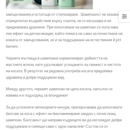
замърсявания,и остатъци от стилизиране.. Шампоанът не оказва
отрицателно въздействие върху скалпа, не го изсушава и не
предизвиква дразнене. При използване на шампоан се получава
лек ефект на детоксикация, който помага не само за почистване на
кожата от замърсявания, но и за поддържане на естествения й pH
баланс.
Черните въглища в шампоана нормализират дейността на
мастните жлези, като удължават усещането за свежест и чистота
на косата. В резултат на редовна употреба косата придобива
здравина и добре поддържан вид..
Между другото, черният шампоан не цапа косата, напълно се
измива и е подходящ за блондинки!
За да успокоите непокорните кичури, препоръчваме да използвате
балсам за коса с ефект на биоламиниране заедно с почистващ
шампоан. Балсамът ще направи къдриците ви да изглеждат добре
поддържани и сияещи само с едно нанасяне! Състои се от