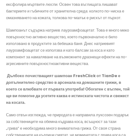
ексфолира мъртвите люспи. Освен това въглищата лишават
бактериите и гъбичките от хранителна среда: колкото по-ниска е
омазняването на кожата, толкова по-малък е рискът от пърхот.
Шампоанът съдържа натриев лауроамфоацетат. Това е много меко
повърхностно активно вещество, което първоначално е било
използвано в продуктите за бебешка баня. Днес натриевият
лауроамфоацетат се използва и като балсам за коса и като
компонент за намаляване на възможните дразнещи ефекти на по-
агресивните повърхностноактивни вещества.
Дълбоко почистващият шампоан FreshСlick от TianDe е
допълнително средство в арсенала на домашните грижи, в
което се влюбвате от първата употреба! Обогатен с въглен, той
ще ви помогне да усетите каква е истинската чистота и свежест
на косата.
Само отвън изглежда, че природата е направила луксозен подарък
за собствениците на обемна къдрава коса, всъщност за тази
„грива“ е необходима много внимателна грижа. От своя страна
собствениците на къдрици смятат, че момичетата с права коса са