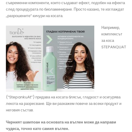
съвременни компоненти, които създават ефект, подобен на ефекта
след процедурата по биоламиниране. Просто казано, те изглаждат
„разрошените“ кичури на косата.
Например,
комплексът
за коса
STEPANQUAT
(“StepankuAt”) придава на косата блясък, гладкост и осигурява
лекота на разресване. Ще ви разкажем повече за всеки продукт и
неговия състав.
Черният шампоан на основата на въглен може да направи
чудеса, точно като самия въглен.