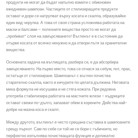
продукти не могат да бъдат напълно измити с обикновен
ежедневен шампоан. Частиците от стилизиращите продукти
остават и дори се натрупват върху косата и скалпа, образувайки
един вид черупка. А това от своя страна усложнява работата на
маски и балсами – полезните вещества просто не могат да
„пробиват“ слоя на замърсяването! Въгленът е в състояние да
отърве косата от всичко ненужно и да отвори пътя за хранителни
вещества.
Основната задача на въглищата, разбира се, е да абсорбира
замърсяването. На първо място, това се отнася за себум, пот, прах,
остатъци от стилизиране. Шампоанът с въглен почиства
старателно скалпа, както и кичурите по цялата дължина. Неговата
мека формула не изсушава и не стяга кожата. При редовна
употреба стабилизира работата на мастните жлези – къдриците
остават свежи по-дълго, запазват обем в корените. Действа най-
добре на мазна коса и скалп..
Между другото, въгленът е често срещана съставка в шампоаните
срещу пърхот. Сам по себе си той не се бори с гъбичките, но
перфектно изпълнява почистващата функция и деликатно