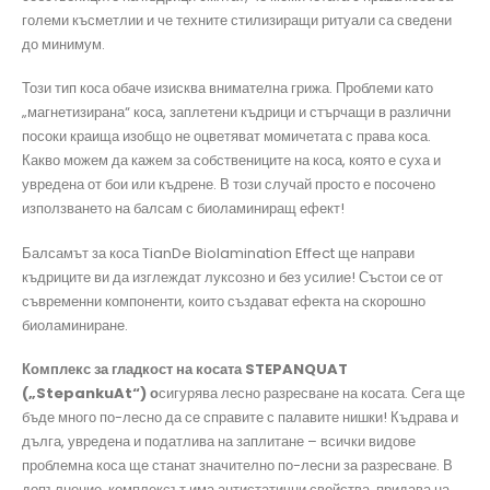
големи късметлии и че техните стилизиращи ритуали са сведени
до минимум.
Този тип коса обаче изисква внимателна грижа. Проблеми като
„магнетизирана“ коса, заплетени къдрици и стърчащи в различни
посоки краища изобщо не оцветяват момичетата с права коса.
Какво можем да кажем за собствениците на коса, която е суха и
увредена от бои или къдрене. В този случай просто е посочено
използването на балсам с биоламиниращ ефект!
Балсамът за коса TianDe Biolamination Effect ще направи
къдриците ви да изглеждат луксозно и без усилие! Състои се от
съвременни компоненти, които създават ефекта на скорошно
биоламиниране.
Комплекс за гладкост на косата STEPANQUAT
(„StepankuAt“) о
сигурява лесно разресване на косата. Сега ще
бъде много по-лесно да се справите с палавите нишки! Къдрава и
дълга, увредена и податлива на заплитане – всички видове
проблемна коса ще станат значително по-лесни за разресване. В
допълнение, комплексът има антистатични свойства, придава на