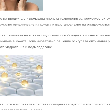
о на продукта е използвана японска технология за термочувствител
ермално овлажняване на кожата и възстановяване на епидермалнат
 на топлината на кожата хидрогелът освобождава активни компонен
икване в кожата. Това иновативно решение осигурява оптимални ре
ата хидратация и подмладяване.
ащите компоненти в състава осигуряват гладкост и еластичност на