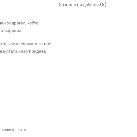
Хранителни Добавки
(8)
ен хидрогел, който
а бариера.
ти, което спомага за по-
зултати, като придава
 кожата, като