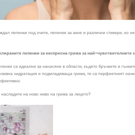
иждал лепенки под очите, лепенки за акне и различни стикери, но н
елираните лепенки за експресна грижа за най-чувствителните з
пенки са идеални за нанасяне в области, където бръчките и гънкит
нзивна хидратация и подмладяваща грижа, те са перфектният начин
ефективно.
е насладите на ново ниво на грижа за лицето?