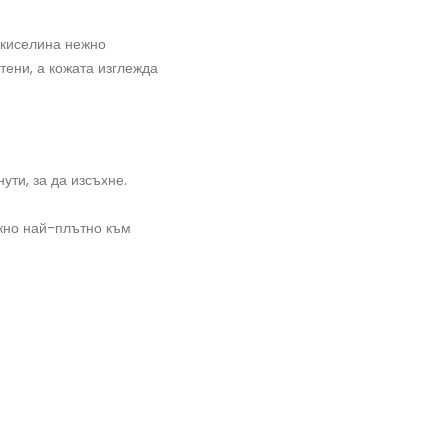
 киселина нежно
тени, а кожата изглежда
ути, за да изсъхне.
ожно най-плътно към