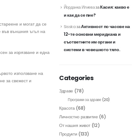
Касия: какво е
Йорданка Илиева
за
и как да се пие?
тареене и могат да се
Активност по часове на
Sisska
за
е във външния ъгъл на
12-те основни меридиана и
съответните им органи и
системи в човешкото тяло.
сен за изрязване и една
ървото използване на
Categories
не за свежест и
Здраве
(78)
Програми за здраве
(20)
Красота
(68)
Личностно развитие
(6)
От нашия живот
(12)
Продукти
(133)