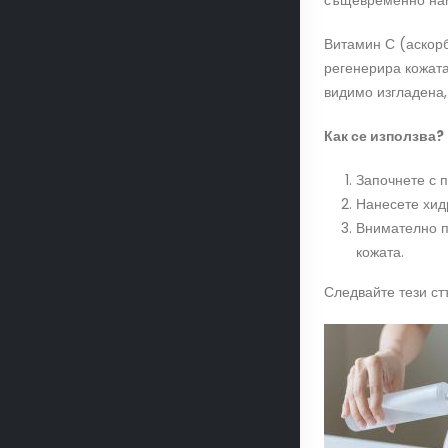
същевременно нама
Витамин С (аскорб
регенерира кожата
видимо изгладена,
Как се използва?
Започнете с п
Нанесете хид
Внимателно п
кожата.
Следвайте тези ст