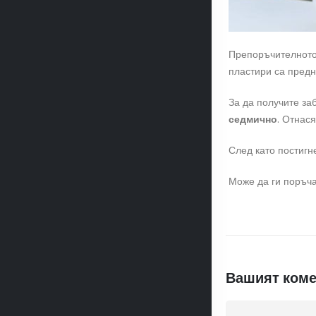
Препоръчителното 
пластири са пред
За да получите за
седмично
. Отнася
След като постигн
Може да ги поръча
Вашият коме