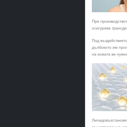
При производствот
осигурява трансд
Под въздействието
дълбокото им прон
на кожата ви нужн
Липидовъзстановяв