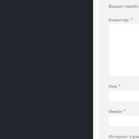
Вашият имейл 
Коментар:
*
Име
*
Имейл
*
Интернет стра