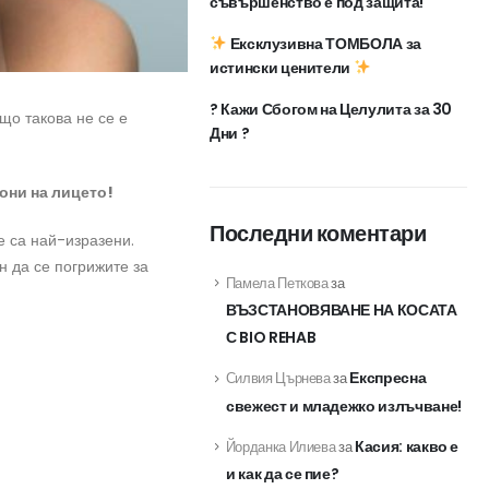
съвършенство е под защита!
Ексклузивна ТОМБОЛА за
истински ценители
? Кажи Сбогом на Целулита за 30
ещо такова не се е
Дни ?
они на лицето!
Последни коментари
е са най-изразени.
 да се погрижите за
Памела Петкова
за
ВЪЗСТАНОВЯВАНЕ НА КОСАТА
С BIO REHAB
Експресна
Силвия Църнева
за
свежест и младежко излъчване!
Касия: какво е
Йорданка Илиева
за
и как да се пие?