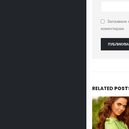
Запазване 
коментирам.
RELATED
POST