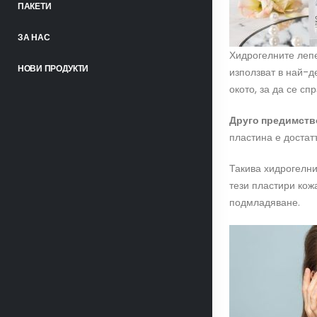
ПАКЕТИ
ЗА НАС
Хидрогелните лепе
НОВИ ПРОДУКТИ
използват в най-д
окото, за да се сп
Друго предимств
пластина е достат
Такива хидрогелн
тези пластири кож
подмладяване.