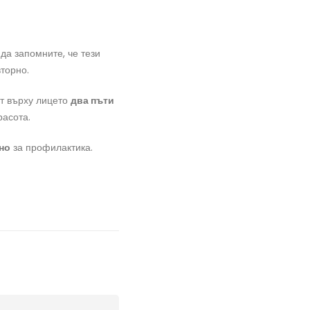
да запомните, че тези
вторно.
ат върху лицето
два пъти
расота.
но
за профилактика.