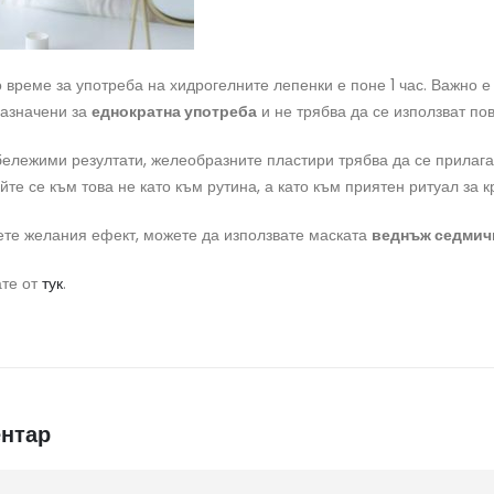
време за употреба на хидрогелните лепенки е поне 1 час. Важно е 
назначени за
еднократна употреба
и не трябва да се използват по
бележими резултати, желеобразните пластири трябва да се прилаг
йте се към това не като към рутина, а като към приятен ритуал за к
ете желания ефект, можете да използвате маската
веднъж седмич
те от
тук
.
нтар