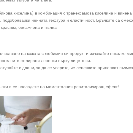
ляват загубата на влага.
инова киселина) в комбинация с транексамова киселина и винена
, подобрявайки нейната текстура и еластичност. Бръчките са омеко
 красива, овлажнена и пълна.
очистване на кожата с любимия си продукт и изчакайте няколко мин
рогелните желирани лепенки върху лицето си.
отупайте с длани, за да се уверите, че лепенките прилепват възм
ъпки и се насладете на моменталния ревитализиращ ефект!