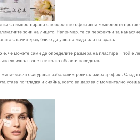
нки са импрегнирани с невероятно ефективни компоненти против с
еликатните зони на лицето. Например, те са перфектни за нанасян
равите с пачия крак, близо до ушната мида или на врата.
о
е, че можете сами да определите размера на пластира – той е ле
ъчна за използване в няколко области наведнъж.
и мини-маски осигуряват забележим ревитализиращ ефект. След п
ата става по-гладка и сияйна, което ви дарява с моментално усеща