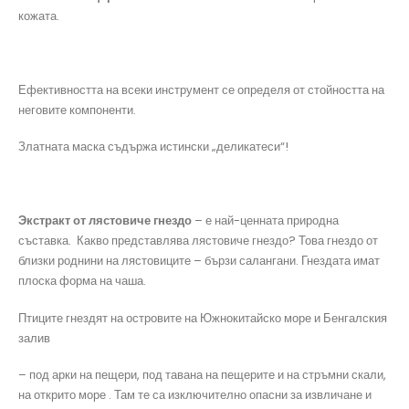
кожата.
Ефективността на всеки инструмент се определя от стойността на
неговите компоненти.
Златната маска съдържа истински „деликатеси“!
Экстракт от лястовиче гнездо
– е най-ценната природна
съставка. Какво представлява лястовиче гнездо? Това гнездо от
близки роднини на лястовиците – бързи салангани. Гнездата имат
плоска форма на чаша.
Птиците гнездят на островите на Южнокитайско море и Бенгалския
залив
– под арки на пещери, под тавана на пещерите и на стръмни скали,
на открито море . Там те са изключително опасни за извличане и