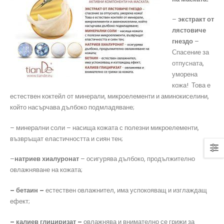
–
экстракт от
лястовиче
гнездо
–
Спасение за
отпусната,
уморена
кожа! Това е
естествен коктейл от минерали, микроелементи и аминокиселини,
който насърчава дълбоко подмладяване;
– минерални соли – насища кожата с полезни микроелементи,
възвръщат еластичността и сиян тен;
–
натриев хиалуронат
– осигурява дълбоко, продължително
овлажняване на кожата;
–
бетаин –
естествен овлажнител, има успокояващ и изглаждащ
ефект;
–
калиев глициризат –
овлажнява и внимателно се грижи за