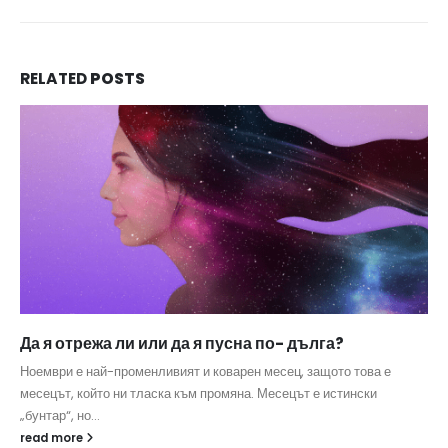
RELATED
POSTS
Да я отрежа ли или да я пусна по- дълга?
Ноември е най-променливият и коварен месец, защото това е
месецът, който ни тласка към промяна. Месецът е истински
„бунтар“, но...
read more