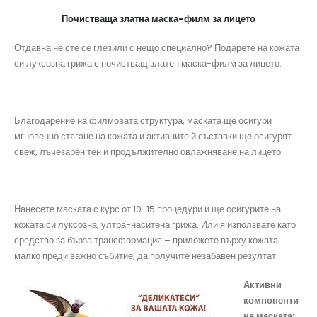
Почистваща
златна маска-филм за лицето
Отдавна не сте се глезили с нещо специално? Подарете на кожата
си луксозна грижа с почистващ златен маска-филм за лицето.
Благодарение на филмовата структура, маската ще осигури
мгновенно стягане на кожата и активните й съставки ще осигурят
свеж, лъчезарен тен и продължително овлажняване на лицето.
Нанесете маската с курс от 10-15 процедури и ще осигурите на
кожата си луксозна, ултра-наситена грижа. Или я използвате като
средство за бърза трансформация – приложете върху кожата
малко преди важно събитие, да получите незабавен резултат.
Активни
компоненти
на маската: