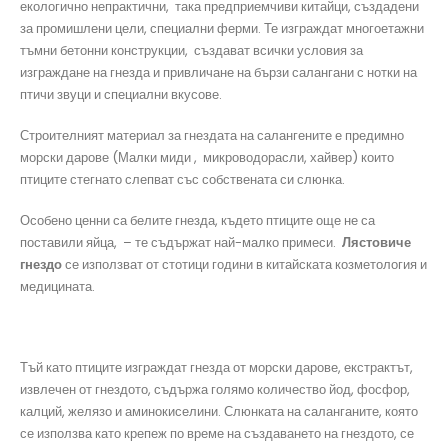
екологично непрактични, така предприемчиви китайци, създадени
за промишлени цели, специални ферми. Те изграждат многоетажни
тъмни бетонни конструкции, създават всички условия за
изграждане на гнезда и привличане на бързи салангани с нотки на
птичи звуци и специални вкусове.
Строителният материал за гнездата на салангените е предимно
морски дарове (Малки миди , микроводорасли, хайвер) които
птиците стегнато слепват със собствената си слюнка.
Особено ценни са белите гнезда, където птиците още не са
поставили яйца, – те съдържат най-малко примеси.
Л
ястовиче
гнездо
се използват от стотици години в китайската козметология и
медицината.
Тъй като птиците изграждат гнезда от морски дарове, екстрактът,
извлечен от гнездото, съдържа голямо количество йод, фосфор,
калций, желязо и аминокиселини. Слюнката на саланганите, която
се използва като крепеж по време на създаването на гнездото, се