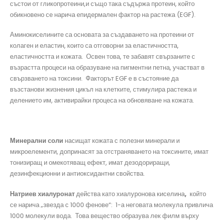
състои от гликопротеини,и също така съдържа протеин, който
обикновено се нарича епидермален фактор на растежа (EGF).
Аминокиселините са основата за създаването на протеини от
колаген и еластин, които са отговорни за еластичността,
еластичността и кожата. Освен това, те забавят свързаните с
възрастта процеси на образуване на пигментни петна, участват в
свързването на токсини. Факторът EGF е в състояние да
възстанови жизнения цикъл на клетките, стимулира растежа и
делението им, активирайки процеса на обновяване на кожата.
Минерални соли
насищат кожата с полезни минерали и
микроелементи, допринасят за отстраняването на токсините, имат
тонизиращ и омекотяващ ефект, имат дезодориращи,
дезинфекционни и антиоксидантни свойства.
Натриев хиалуронат
действа като хиалуронова киселина
,
който
се нарича „звезда с 1000 фенове“: 1-а неговата молекула привлича
1000 молекули вода. Това вещество образува лек филм върху