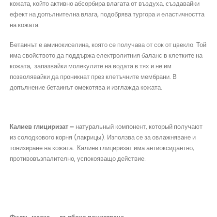
кожата, който активно абсорбира влагата от въздуха, създавайки
ефект на допълнителна влага, подобрява тургора и еластичността
на кожата.
Бетаинът е аминокиселина, която се получава от сок от цвекло. Той
има свойството да поддържа електролитния баланс в клетките на
кожата, запазвайки молекулите на водата в тях и не им
позволявайки да проникнат през клетъчните мембрани. В
допълнение бетаинът омекотява и изглажда кожата.
Калиев глициризат
–
натуральный компонент, который получают
из солодкового корня (лакрицы). Използва се за овлажняване и
тонизиране на кожата. Калиев глициризат има антиоксидантно,
противовъзпалително, успокояващо действие.