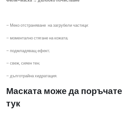
Филм-маска → дълбоко почистване
– Меко отстраняване на загрубели частици:
– моментално стягане на кожата;
– подмладяващ ефект;
– свеж, сияен тен;
– дълготрайна хидратация.
Маската може да поръчате
тук