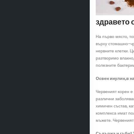
здравето 
На първо място, т
върху стомашно-чр
нервните клетки. Ц
разтворимо влакно,
полезните бактери
Освен инулин,в на
Червеният корен е 
различни заболяван
химичен състав, ка
комплекса имат по
мъжете. Червеният
Съдържа и гъби! Т