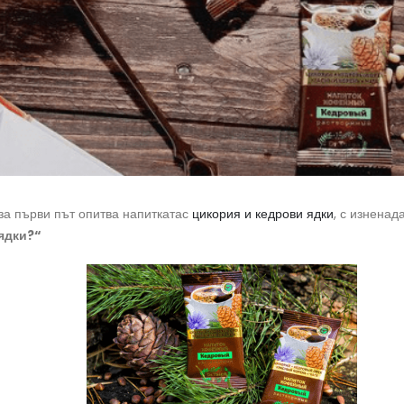
 за първи път опитва напиткатас
цикория и кедрови ядки
, с изненад
 ядки?“