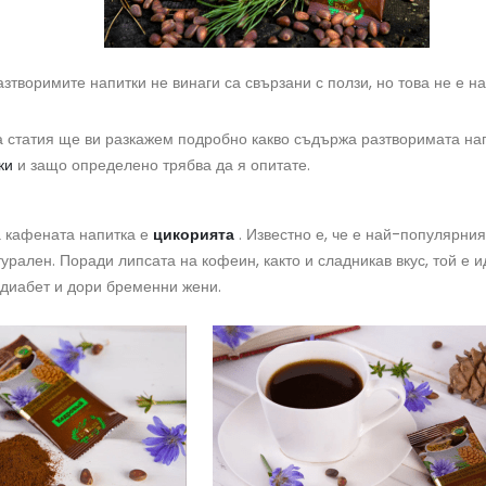
разтворимите напитки не винаги са свързани с ползи, но това не е н
 статия ще ви разкажем подробно какво съдържа разтворимата на
ки
и защо определено трябва да я опитате.
а кафената напитка е
цикорията
. Известно е, че е най-популярни
урален. Поради липсата на кофеин, както и сладникав вкус, той е и
 диабет и дори бременни жени.