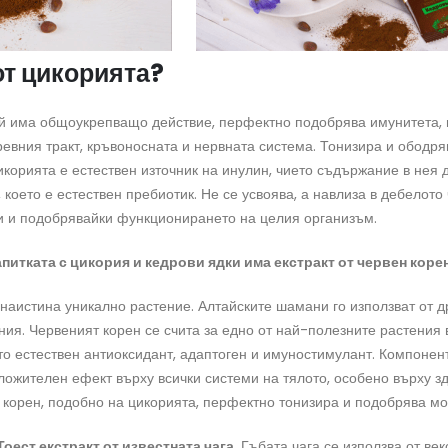
от цикорията?
ой има общоукрепващо действие, перфектно подобрява имунитета,
евния тракт, кръвоносната и нервната система. Тонизира и ободря
икорията е естествен източник на инулин, чието съдържание в нея 
 което е естествен пребиотик. Не се усвоява, а навлиза в дебелото
и и подобрявайки функционирането на целия организъм.
питката с цикория и кедрови ядки има екстракт от червен корен
наистина уникално растение. Алтайските шамани го използват от д
ия. Червеният корен се счита за едно от най-полезните растения 
то естествен антиоксидант, адаптоген и имуностимулант. Компонен
ложителен ефект върху всички системи на тялото, особено върху з
 корен, подобно на цикорията, перфектно тонизира и подобрява мо
оест екстракт от известната чага.
Гъбата чага се използва от веко