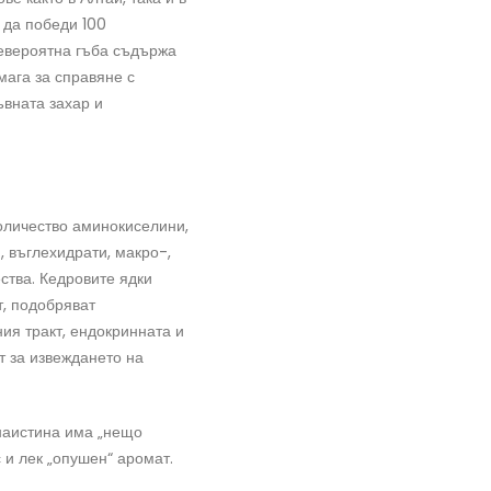
 да победи 100
невероятна гъба съдържа
мага за справяне с
ъвната захар и
оличество аминокиселини,
, въглехидрати, макро-,
ства. Кедровите ядки
, подобряват
я тракт, ендокринната и
т за извеждането на
 наистина има „нещо
с и лек „опушен“ аромат.