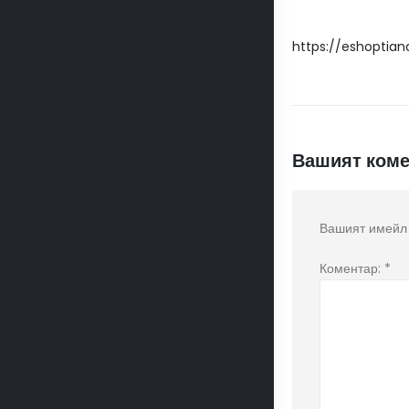
https://eshoptia
Вашият коме
Вашият имейл 
Коментар:
*