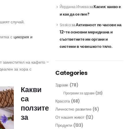
Касия: какво е
Йорданка Илиева
за
и как да се пие?
ашият случай.
Активност по часове на
Sisska
за
12-те основни меридиана и
питка с
цикория и
съответните им органи и
системи в човешкото тяло.
ят заместител на кафето –
деален за хора с
Categories
Здраве
(78)
Какви
Програми за здраве
(20)
са
Красота
(68)
ползите
Личностно развитие
(6)
за
От нашия живот
(12)
Продукти
(133)