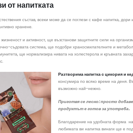
зи от напитката
тествения състав, всеки може да се поглези с кафе напитка, дори и
антивно хранене.
 жизненост и активност, ще възстанови защитните сили на организ
ечно-съдовата система, ще подобри храносмилателните и метабол
мунитета, ще нормализира нивата на холестерола и кръвната захар
с.
Разтворима напитка с цикория и ке
консумира по всяко време на деня. В
възможно най-нежно.
Приготвя се лесно: просто добаве
продуктът е готов за употреба.
Благодарение на удобната форма на
любимата ви напитка винаги ще е под 