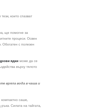
 тези, които спазват
ма, ще помогне за
итните процеси. Освен
. Обогатен с полезен
дрови ядк
и
може да се
ъздейства върху тялото
те вряла вода в чаша и
 компактно саше,
ръка. Силата на тайгата,