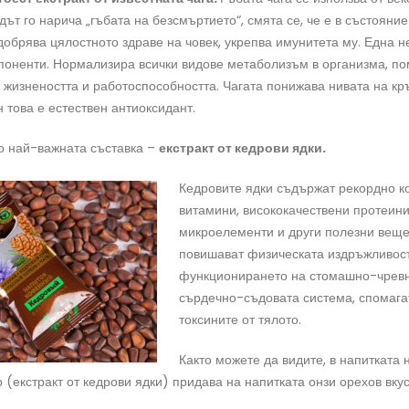
ът го нарича „гъбата на безсмъртието“, смята се, че е в състояние
добрява цялостното здраве на човек, укрепва имунитета му. Една 
поненти. Нормализира всички видове метаболизъм в организма, по
 жизнеността и работоспособността. Чагата понижава нивата на кр
 това е естествен антиоксидант.
до най-важната съставка –
екстракт от кедрови ядки.
Кедровите ядки съдържат рекордно к
витамини, висококачествени протеини
микроелементи и други полезни веще
повишават физическата издръжливост
функционирането на стомашно-чревни
сърдечно-съдовата система, спомага
токсините от тялото.
Както можете да видите, в напитката
р (екстракт от кедрови ядки) придава на напитката онзи орехов вку