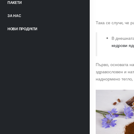
ПАКЕТИ
ЗА НАС
Така се случи, че 
НОВИ ПРОДУКТИ
В днешната
кедрови яд
Първо, основата н
здравословен и нат
наднормено тегло,