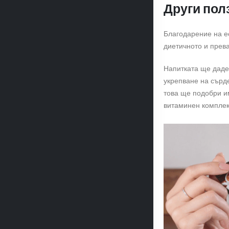
Други пол
Благодарение на ес
диетичното и прев
Напитката ще даде
укрепване на сърд
това ще подобри и
витаминен комплек