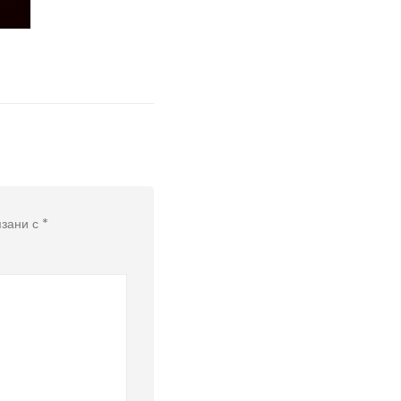
язани с
*