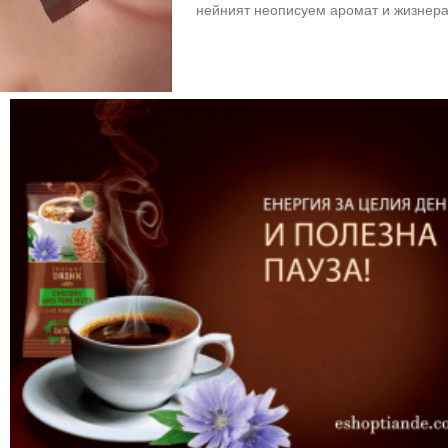
нейният неописуем аромат и жизнерад