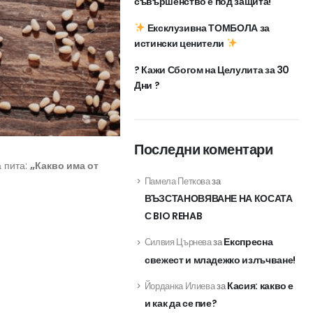
съвършенство е под защита!
Ексклузивна ТОМБОЛА за
истински ценители
? Кажи Сбогом на Целулита за 30
Дни ?
Последни коментари
а пита:
„Какво има от
Памела Петкова
за
ВЪЗСТАНОВЯВАНЕ НА КОСАТА
С BIO REHAB
Експресна
Силвия Църнева
за
свежест и младежко излъчване!
Касия: какво е
Йорданка Илиева
за
и как да се пие?