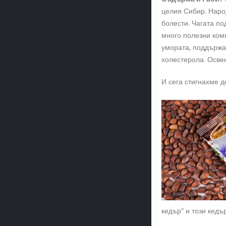
целия Сибир. Народ
болести. Чагата по
много полезни ком
умората, поддържа
холестерола. Освен
И сега стигнахме 
кедър“ и този кедъ