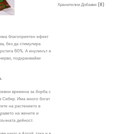
Хранителни Добавки
(8)
 има благоприятен ефект
ва, без да стимулира
достига 60%. А инулинът е
 черво, подхранвайки
.
ревни времена за борба с
в Сибир. Има много богат
тите на растението в
дравето на жените и
зъчната дейност.
ве както в Алтай, така и в