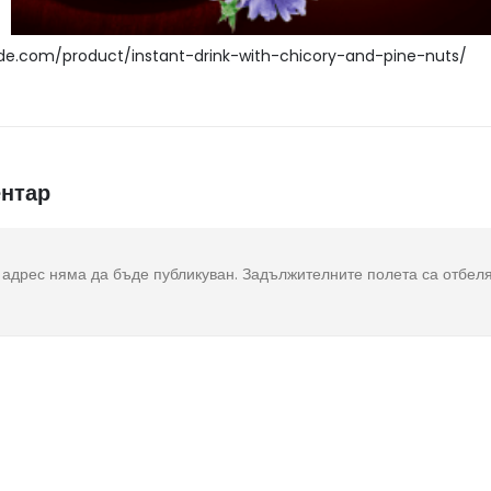
nde.com/product/instant-drink-with-chicory-and-pine-nuts/
нтар
адрес няма да бъде публикуван.
Задължителните полета са отбел