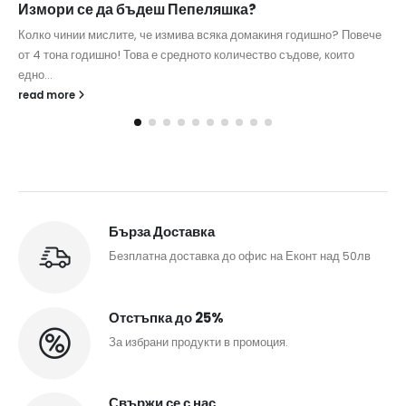
Измори се да бъдеш Пепеляшка?
Колко чинии мислите, че измива всяка домакиня годишно? Повече
от 4 тона годишно! Това е средното количество съдове, които
едно...
read more
Бърза Доставка
Безплатна доставка до офис на Еконт над 50лв
Отстъпка до 25%
За избрани продукти в промоция.
Свържи се с нас