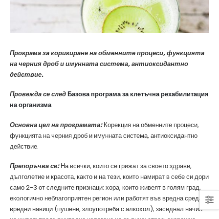
Програма за коригиране на обменните процеси, функцията
на черния дроб и имунната система, антиоксидантно
действие.
Провежда се след
Базова програма за клетъчна рехабилитация
на организма
Основна цел на програмата:
Корекция на обменните процеси,
функцията на черния дроб и имунната система, антиоксидантно
действие.
Препоръчва се:
На всички, които се грижат за своето здраве,
дълголетие и красота, както и на тези, които намират в себе си дори
само 2-3 от следните признаци: хора, които живеят в голям град,
екологично неблагоприятен регион или работят във вредна среда;
вредни навици (пушене, злоупотреба с алкохол); заседнал начин