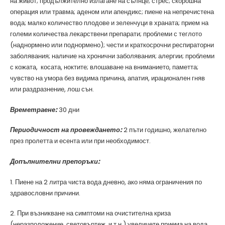
на живот; продължително излагане на сълнце; стрес; скорошна
операция или травма; аденом или апендикс; пиене на непречистена
вода; малко количество плодове и зеленчуци в храната; прием на
големи количества лекарствени препарати; проблеми с теглото
(наднормено или поднормено); чести и краткосрочни респираторни
заболявания; наличие на хронични заболявания; алергии; проблеми
с кожата, косата, ноктите; влошаване на вниманието, паметта;
чувство на умора без видима причина, апатия, ирационален гняв
или раздразнение, лош сън.
Времетраене:
30 дни
Периодичност на провеждането
:
2 пъти годишно, желателно
през пролетта и есента или при необходимост.
Допълнителни препоръки:
1. Пиене на 2 литра чиста вода дневно, ако няма ограничения по
здравословни причини.
2. При възникване на симптоми на очистителна криза
(неразположение, световъртеж, и т.н.) увеличете приема на вода,