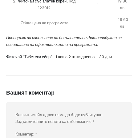
2.
Фиточай със златен корен
, код
19.80
1
123912
лв.
49.60
Обща цена на програмата
лв.
Препоръки за използване на допълнителни фитопродукти за
повишаване на ефективността на програмата:
Фиточай “Тибетски сбор”
– 1 чаша 2 пъти дневно – 30 дни
Вашият коментар
Вашият имейл адрес няма да бъде публикуван.
Задължителните полета са отбелязани с
*
Коментар:
*