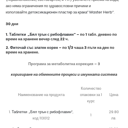
ако няма ограничения по здравословни причини и
използвайте
детоксикационен пластир за крака“ Master Herb“.
30 дни
1.
Таблетки „Бял трън с рибофлавин“
– по 1 табл. дневно по
време на хранене вечер след 22 ч.
2.
Фиточай със златен корен
– по 1/3 чаша 3 пъти на ден по
време на хранене.
Програма за метаболитна корекция – 3
коригиране на обменните процеси и имунната система
Количество
Наименование на продукта
опаковки за 1
Цена
курс
1.
Таблетки „Бял трън с рибофлавин“
,
29.80
1
код 113012
лв.