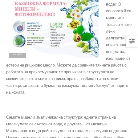
вода? В
основата й са
мицелите.
Това са много
леки,
деликатни
почистващи
вещества,
изолирани от
естери на рициново масло. Можете да сравните тяхната работа с
работата на прахосмукачка: те проникват в структурата на
мазнините, остатъците от грима, праха, разбиват ги на малки
частици, свързват и буквално изсмукват целия „боклук“ от порите
на кожата.
Самите мицели имат уникална структура: едната страна на
молекулата се състои от вода, а другата – от мазнини.
Мицеларната вода работи чудесно в тандем с памучна подложка.
Памукът има висока степен на хидрофилност, абсорбира добре