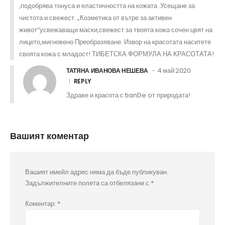
,подобрява тонуса и еластичността на кожата .Усещане за
чистота и свежест. „Козметика от вътре за активен
живот“усвежаващи маски,свежест за твоята кожа сочен цвят на
лицето,мигновено Преобразяване. Извор на красотата наситете
своята кожа с младост! ТИБЕТСКА ФОРМУЛА НА КРАСОТАТА!
4 май 2020
ТАТЯНА ИВАНОВА НЕШЕВА
REPLY
Здраве и красота с tianDe oт природата!
Вашият коментар
Вашият имейл адрес няма да бъде публикуван.
Задължителните полета са отбелязани с
*
Коментар:
*