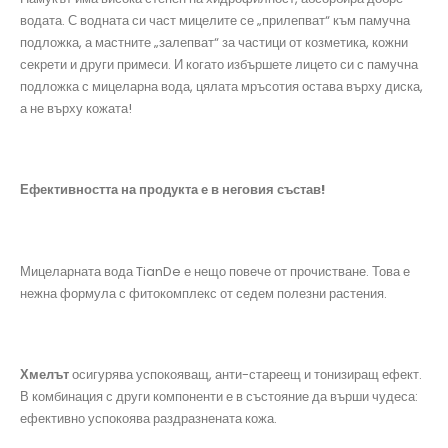
водата. С водната си част мицелите се „прилепват“ към памучна
подложка, а мастните „залепват“ за частици от козметика, кожни
секрети и други примеси. И когато избършете лицето си с памучна
подложка с мицеларна вода, цялата мръсотия остава върху диска,
а не върху кожата!
Ефективността на продукта е в неговия състав!
Мицеларната вода TianDe е нещо повече от прочистване. Това е
нежна формула с фитокомплекс от седем полезни растения.
Хмелът
осигурява успокояващ, анти-стареещ и тонизиращ ефект.
В комбинация с други компоненти е в състояние да върши чудеса:
ефективно успокоява раздразнената кожа.