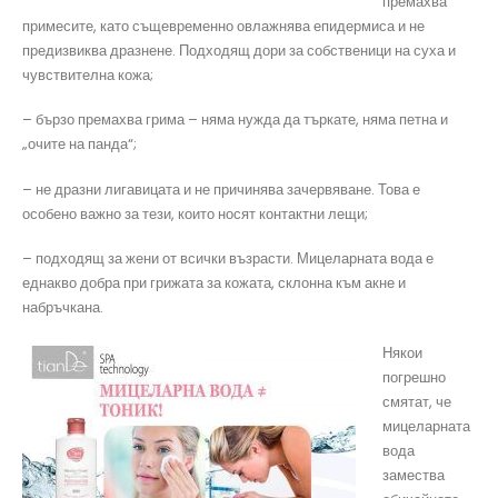
премахва
примесите, като същевременно овлажнява епидермиса и не
предизвиква дразнене. Подходящ дори за собственици на суха и
чувствителна кожа;
– бързо премахва грима – няма нужда да търкате, няма петна и
„очите на панда“;
– не дразни лигавицата и не причинява зачервяване. Това е
особено важно за тези, които носят контактни лещи;
– подходящ за жени от всички възрасти. Мицеларната вода е
еднакво добра при грижата за кожата, склонна към акне и
набръчкана.
Някои
погрешно
смятат, че
мицеларната
вода
замества