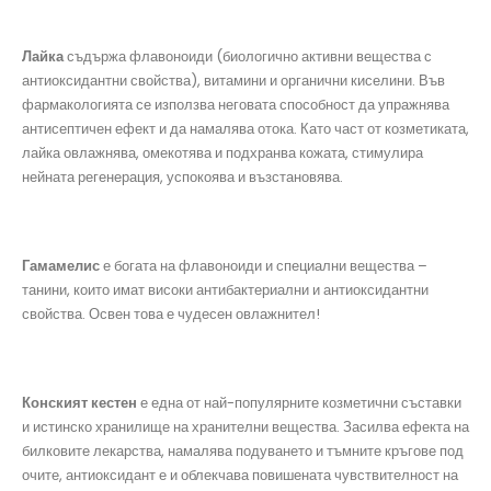
Лайка
съдържа флавоноиди (биологично активни вещества с
антиоксидантни свойства), витамини и органични киселини. Във
фармакологията се използва неговата способност да упражнява
антисептичен ефект и да намалява отока. Като част от козметиката,
лайка овлажнява, омекотява и подхранва кожата, стимулира
нейната регенерация, успокоява и възстановява.
Гамамелис
е богата на флавоноиди и специални вещества –
танини, които имат високи антибактериални и антиоксидантни
свойства. Освен това е чудесен овлажнител!
Конският кестен
е една от най-популярните козметични съставки
и истинско хранилище на хранителни вещества. Засилва ефекта на
билковите лекарства, намалява подуването и тъмните кръгове под
очите, антиоксидант е и облекчава повишената чувствителност на