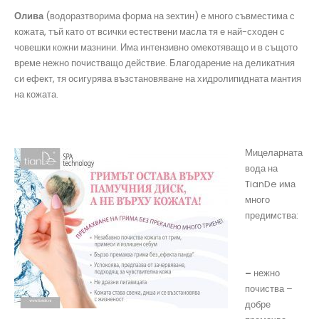
Олива
(водоразтворима форма на зехтин) е много съвместима с
кожата, тъй като от всички естествени масла тя е най-сходен с
човешки кожни мазнини. Има интензивно омекотяващо и в същото
време нежно почистващо действие. Благодарение на деликатния
си ефект, тя осигурява възстановяване на хидролипидната мантия
на кожата.
Мицеларната
вода на
TianDe има
много
предимства:
–
нежно
почиства –
добре