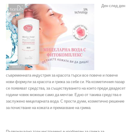
Ден след ден
съвременната индустрия за красота търси все повече и повече
нови формули за красота и грижа за себе си. На козметичния пазар
се появяват средства, за съществуването на които преди двадесет
години човек можеше само да мечтае. Едно от такива средства е
заслужено мицеларната вода. С прости думи, козметично решение
за почистване на кожата и премахване на грима.
Първоначално този инструмент е изобретен за грижа за