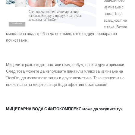
обичайното
измиване с
вода. Това
всъщност не
е така. Всяка
мицеларна вода трябва да се отмие, както и друг препарат за
почистване.
Мицелите разграждат частици грим, себум, прах и други примеси.
След това можете да използвате пяна или мляко за измиване на
TianDe, да използвате тоник и друга козметика. Така процесът на
почистване на лицето ви ще бъде ефективно завършен!
МИЦЕЛАРНА ВОДА С ФИТОКОМПЛЕКС може да закупите тук