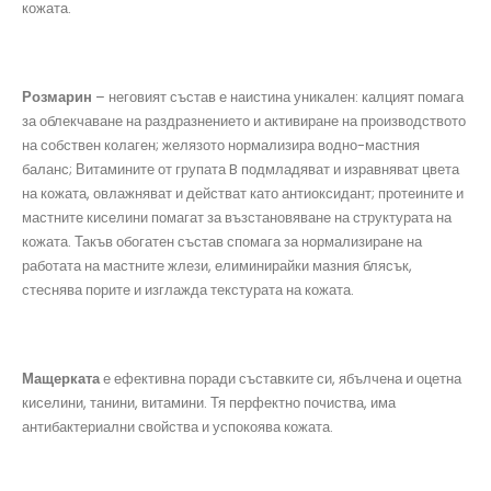
кожата.
Розмарин
– неговият състав е наистина уникален: калцият помага
за облекчаване на раздразнението и активиране на производството
на собствен колаген; желязото нормализира водно-мастния
баланс; Витамините от групата B подмладяват и изравняват цвета
на кожата, овлажняват и действат като антиоксидант; протеините и
мастните киселини помагат за възстановяване на структурата на
кожата. Такъв обогатен състав спомага за нормализиране на
работата на мастните жлези, елиминирайки мазния блясък,
стеснява порите и изглажда текстурата на кожата.
Мащерката
е ефективна поради съставките си, ябълчена и оцетна
киселини, танини, витамини. Тя перфектно почиства, има
антибактериални свойства и успокоява кожата.