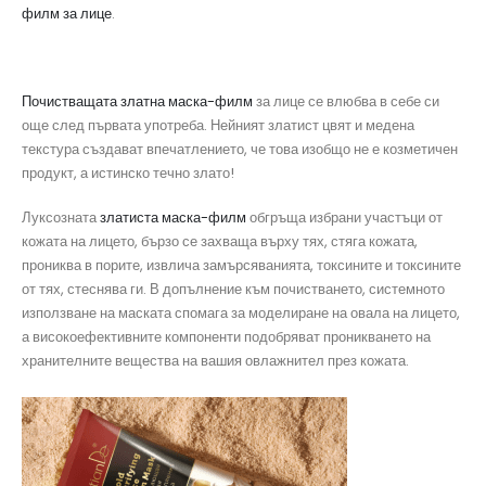
филм за лице
.
Почистващата златна маска-филм
за лице се влюбва в себе си
още след първата употреба. Нейният златист цвят и медена
текстура създават впечатлението, че това изобщо не е козметичен
продукт, а истинско течно злато!
Луксозната
златиста маска-филм
обгръща избрани участъци от
кожата на лицето, бързо се захваща върху тях, стяга кожата,
прониква в порите, извлича замърсяванията, токсините и токсините
от тях, стеснява ги. В допълнение към почистването, системното
използване на маската спомага за моделиране на овала на лицето,
а високоефективните компоненти подобряват проникването на
хранителните вещества на вашия овлажнител през кожата.