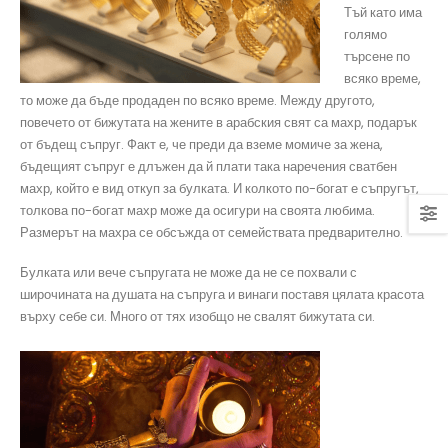
Тъй като има
голямо
търсене по
всяко време,
то може да бъде продаден по всяко време. Между другото,
повечето от бижутата на жените в арабския свят са махр, подарък
от бъдещ съпруг. Факт е, че преди да вземе момиче за жена,
бъдещият съпруг е длъжен да й плати така наречения сватбен
махр, който е вид откуп за булката. И колкото по-богат е съпругът,
толкова по-богат махр може да осигури на своята любима.
Размерът на махра се обсъжда от семействата предварително.
Булката или вече съпругата не може да не се похвали с
широчината на душата на съпруга и винаги поставя цялата красота
върху себе си. Много от тях изобщо не свалят бижутата си.