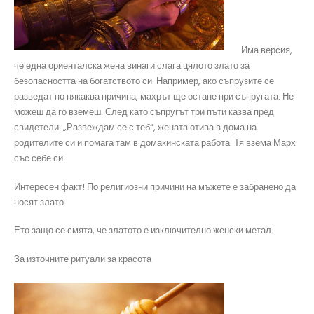
Има версия,
че една ориенталска жена винаги слага цялото злато за
безопасността на богатството си. Например, ако съпрузите се
разведат по някаква причина, махрът ще остане при съпругата. Не
можеш да го вземеш. След като съпругът три пъти казва пред
свидетели: „Развеждам се с теб“, жената отива в дома на
родителите си и помага там в домакинската работа. Тя взема Марх
със себе си.
Интересен факт! По религиозни причини на мъжете е забранено да
носят злато.
Ето защо се смята, че златото е изключително женски метал.
За източните ритуали за красота