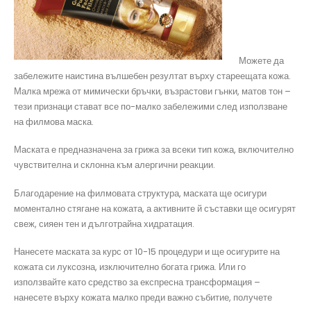
Можете да
забележите наистина вълшебен резултат върху стареещата кожа.
Малка мрежа от мимически бръчки, възрастови гънки, матов тон –
тези признаци стават все по-малко забележими след използване
на филмова маска.
Маската е предназначена за грижа за всеки тип кожа, включително
чувствителна и склонна към алергични реакции.
Благодарение на филмовата структура, маската ще осигури
моментално стягане на кожата, а активните й съставки ще осигурят
свеж, сияен тен и дълготрайна хидратация.
Нанесете маската за курс от 10-15 процедури и ще осигурите на
кожата си луксозна, изключително богата грижа. Или го
използвайте като средство за експресна трансформация –
нанесете върху кожата малко преди важно събитие, получете