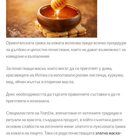
Ориенталската грижа за кожата включва преди всичко процедури
за дълбоко и цялостно почистване, които не дават възможност за
комедони и възпаления.
За почистващи маски, които могат да се приготвят у дома,
красавиците на Изтока са използвали розови листенца, куркума,
мед, яйчен жълтък и етерични масла.
Днес необходимостта да търсите правилните съставки и да ги
приготвяте е изчезнала.
Специалистите на TianDe, впечатлени от източните традиции и
ритуали за красота, създадоха продукт, в който съчетаха двете
основни слабости на източните жени: златото и луксозната грижа
за кожата на лицето. Така се роди почистващата
златна маска-