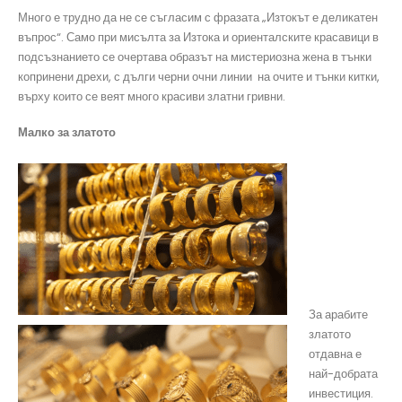
Много е трудно да не се съгласим с фразата „Изтокът е деликатен
въпрос“. Само при мисълта за Изтока и ориенталските красавици в
подсъзнанието се очертава образът на мистериозна жена в тънки
копринени дрехи, с дълги черни очни линии на очите и тънки китки,
върху които се веят много красиви златни гривни.
Малко за златото
За арабите
златото
отдавна е
най-добрата
инвестиция.