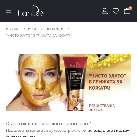
0
НАЧАЛО
БЛОГ
ПРОДУКТИ
“ЧИСТО ЗЛАТО“ В ГРИЖАТА ЗА КОЖАТА
Отдавна не сте се глезили с нещо специално?
Подарете на кожата си луксозна грижа с
почистващ златен маска-