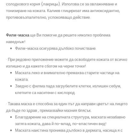
солодкового корня (лакрицы). Използва се за овлажняване и
тонизиране на кожата. Калиев глициризат има антиоксидантно,
противовъзпалително, успокояващо действие.
Филм-маска
ще Ви помогне да решите няколко проблема
наведнъж!
Филм-маска осигурява дълбоко почистване.
· При редовно приложение можете да освободите кожата от всичко
излишно и да кажете сбогом на черни точки!
Маската леко и внимателно премахва старите частици на
кожата.
Заедно с филма пада загрубелите клетки, излишен себум,
клетките са наситени с кислород.
· Такава маска е способна за един път да направи цветът на лицето
да бъде по здрав , премахвайки мазния блясък.
Благодарение на специалната структура, маската незабавно
затяга кожата, дава й по-млад, по-еластичен вид!
Маската наистина прониква дълбоко в дермата, насища я с