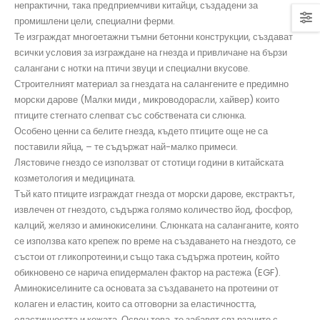
непрактични, така предприемчиви китайци, създадени за
промишлени цели, специални ферми.
Те изграждат многоетажни тъмни бетонни конструкции, създават
всички условия за изграждане на гнезда и привличане на бързи
салангани с нотки на птичи звуци и специални вкусове.
Строителният материал за гнездата на салангените е предимно
морски дарове (Малки миди , микроводорасли, хайвер) които
птиците стегнато слепват със собствената си слюнка.
Особено ценни са белите гнезда, където птиците още не са
поставили яйца, – те съдържат най-малко примеси.
Лястовиче гнездо
се използват от стотици години в китайската
козметология и медицината.
Тъй като птиците изграждат гнезда от морски дарове, екстрактът,
извлечен от гнездото, съдържа голямо количество йод, фосфор,
калций, желязо и аминокиселини. Слюнката на саланганите, която
се използва като крепеж по време на създаването на гнездото, се
състои от гликопротеини,и също така съдържа протеин, който
обикновено се нарича епидермален фактор на растежа (EGF).
Аминокиселините са основата за създаването на протеини от
колаген и еластин, които са отговорни за еластичността,
еластичността и кожата. Освен това, те забавят свързаните с