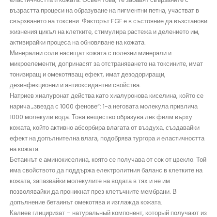
възрастта процеси на образуване на пигментни петна, участват в
свързването на токсини. Факторът EGF е в състояние да възстанови
жизнения цикъл на клетките, стимулира растежа и делението им,
активирайки процеса на обновяване на кожата.
Минерални соли
насищат кожата с полезни минерали и
микроелементи, допринасят за отстраняването на токсините, имат
тонизиращ и омекотяващ ефект, имат дезодориращи,
дезинфекционни и антиоксидантни свойства.
Натриев хиалуронат
действа като хиалуронова киселина
,
който се
нарича „звезда с 1000 фенове“: 1-а неговата молекула привлича
1000 молекули вода. Това вещество образува лек филм върху
кожата, който активно абсорбира влагата от въздуха, създавайки
ефект на допълнителна влага, подобрява тургора и еластичността
на кожата.
Бетаинът е аминокиселина, която се получава от сок от цвекло. Той
има свойството да поддържа електролитния баланс в клетките на
кожата, запазвайки молекулите на водата в тях и не им
позволявайки да проникнат през клетъчните мембрани. В
допълнение бетаинът омекотява и изглажда кожата.
Калиев глициризат –
натуральный компонент, который получают из