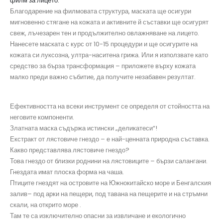
филм за лицето.
Благодарение на филмовата структура, маската ще осигури
мигновенно стягане на кожата и активните й съставки ще осигурят
свеж, лъчезарен тен и продължително овлажняване на лицето.
Нанесете маската с курс от 10-15 процедури и ще осигурите на
кожата си луксозна, ултра-наситена грижа. Или я използвате като
средство за бърза трансформация – приложете върху кожата
малко преди важно събитие, да получите незабавен резултат.
Ефективността на всеки инструмент се определя от стойността на
неговите компоненти.
Златната маска съдържа истински „деликатеси“!
Екстракт от лястовиче гнездо
– е най-ценната природна съставка.
Какво представлява лястовиче гнездо?
Това гнездо от близки роднини на лястовиците – бързи салангани.
Гнездата имат плоска форма на чаша.
Птиците гнездят на островите на Южнокитайско море и Бенгалския
залив– под арки на пещери, под тавана на пещерите и на стръмни
скали, на открито море .
Там те са изключително опасни за извличане и екологично