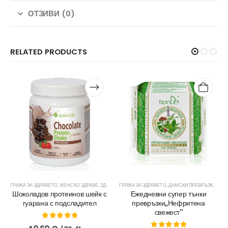
ОТЗИВИ (0)
RELATED PRODUCTS
ЕНА СВЕЖЕСТ
,
ЧАЙОВЕ И ДОБАВКИ
ГРИЖА ЗА ЗДРАВЕТО
,
ХИГИЕНА
,
ЖЕНСКО ЗДРАВЕ
,
ЗДРАВЕ
,
ГРИЖА ЗА ЗДРАВЕТО
МЪЖКО ЗДРАВЕ
,
ПРОТЕИНОВИ ШЕЙКОВЕ
,
ДАМСКИ ПРЕВРЪЗКИ
,
ЧАЙО
,
ЖЕН
Шоколадов протеинов шейк с
Ежедневни супер тънки
гуарана с подсладител
превръзки,,Нефритена
свежест''
0
out of 5