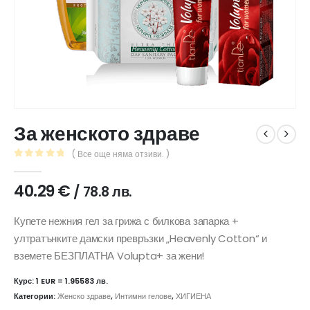
За женското здраве
( Все още няма отзиви. )
0
out of 5
40.29
€
/ 78.8 лв.
Купете нежния гел за грижа с билкова запарка +
ултратънките дамски превръзки „Heavenly Cotton“ и
вземете БЕЗПЛАТНА Volupta+ за жени!
Курс: 1 EUR = 1.95583 лв.
Категории:
Женско здраве
,
Интимни гелове
,
ХИГИЕНА