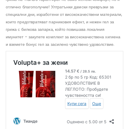
отлично благополучие! Ултратънки дамски превръзки за
специални дни, изработени от висококачествени материали,
които предотвратяват парниковия ефект, и нежен гел за
грижа с билкова запарка, който повишава локалния
имунитет – закупете комплект за висококачествена хигиена
и вземете бонус гел за засилено чувствено удоволствие.