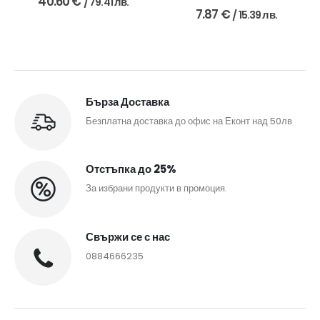
40.60
€
/ 79.41 лв.
0
out of 5
7.87
€
/ 15.39 лв.
Бърза Доставка
Безплатна доставка до офис на Еконт над 50лв
Отстъпка до 25%
За избрани продукти в промоция.
Свържи се с нас
0884666235