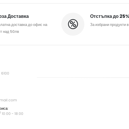
за Доставка
Отстъпка до 25
латна доставка до офис на
За избрани продукти в
т над 50лв
, 6100
mail.com
фиса:
 10:00 - 18:00