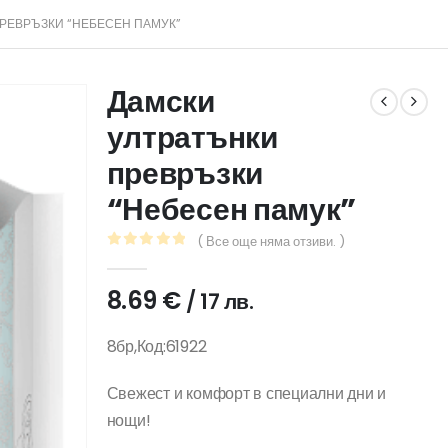
РЕВРЪЗКИ “НЕБЕСЕН ПАМУК”
Дамски
ултратънки
превръзки
“Небесен памук”
( Все още няма отзиви. )
0
out of 5
8.69
€
/ 17 лв.
8бр,Код:61922
Свежест и комфорт в специални дни и
нощи!