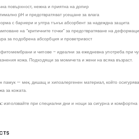
на повърхност, нежна и приятна на допир
тимално pH и предотвратяват усещане за влага
орма с бариери и ултра тънък абсорбент за надеждна защита
мповане на “критичните точки” за предотвратяване на деформац
ура за подобрена абсорбция и проветривост
 фитомембрани и чипове – идеални за ежедневна употреба при чу
азнения кожа. Подходящи за момичета и жени на всяка възраст.
н памук — мек, дишащ и хипоалергенен материал, който осигуряв
жа за кожата.
а:
използвайте при специални дни и нощи за сигурна и комфортна 
CTS