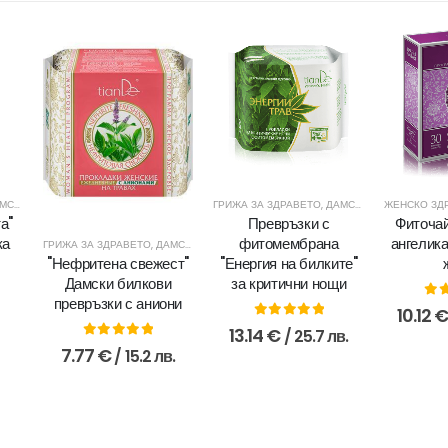
РЕВРЪЗКИ
,
ЕДИНИЧНИ ПРЕВРЪЗКИ
ГРИЖА ЗА ЗДРАВЕТО
,
ЖЕНСКО ЗДРАВЕ
,
ХИГИЕНА
,
ДАМСКИ ПРЕВРЪЗКИ
ЖЕНСКО ЗД
,
Е
а"
Превръзки с
Фиточай
ка
фитомембрана
ангелика
ГРИЖА ЗА ЗДРАВЕТО
,
ДАМСКИ ПРЕВРЪЗКИ
,
ЖЕНСКО ЗДРАВЕ
,
НЕФРИТЕНА СВ
"Енергия на билките"
"Нефритена свежест"
за критични нощи
Дамски билкови
превръзки с аниони
 5
0
o
10.12
0
out of 5
13.14
€
/ 25.7 лв.
0
out of 5
7.77
€
/ 15.2 лв.