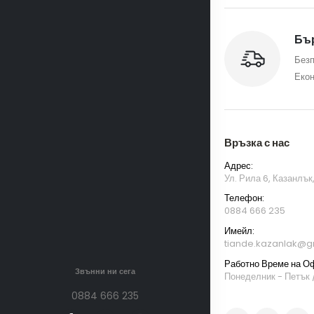
Бър
Безп
Екон
Връзка с нас
Адрес:
Ул. Рила 6, Казанлък
Телефон:
0884 666 235
Имейл:
tiande.kazanlak@g
Работно Време на О
Звънни ни сега
Понеделник - Петък /
0884 666 235