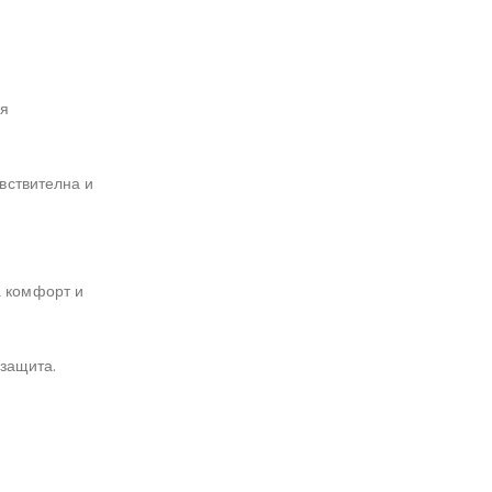
ия
вствителна и
а комфорт и
защита.