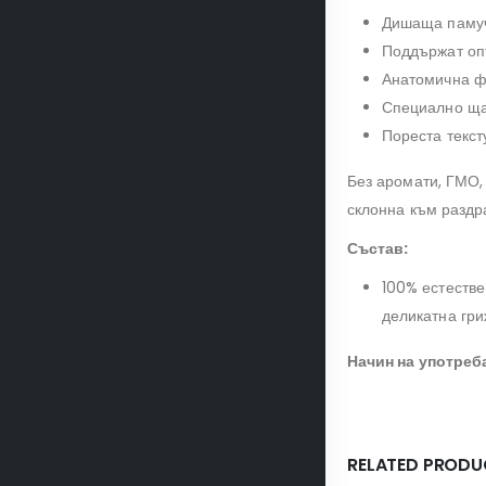
Дишаща памуч
Поддържат оп
Анатомична ф
Специално ща
Пореста текст
Без аромати, ГМО,
склонна към раздр
Състав:
100% естестве
деликатна гри
Начин на употреб
RELATED PRODU