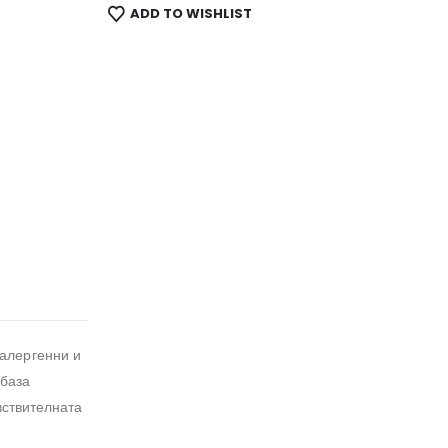
ADD TO WISHLIST
оалергенни и
 база
вствителната