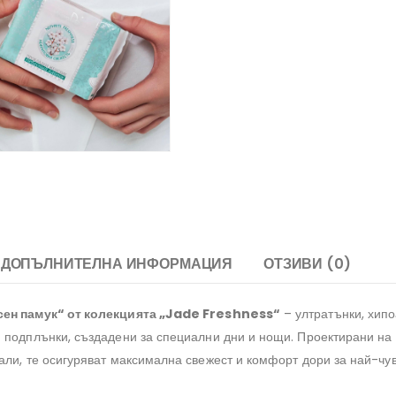
ДОПЪЛНИТЕЛНА ИНФОРМАЦИЯ
ОТЗИВИ (0)
ен памук“ от колекцията „Jade Freshness“
– ултратънки, хип
 подплънки, създадени за специални дни и нощи. Проектирани на
али, те осигуряват максимална свежест и комфорт дори за най-чу