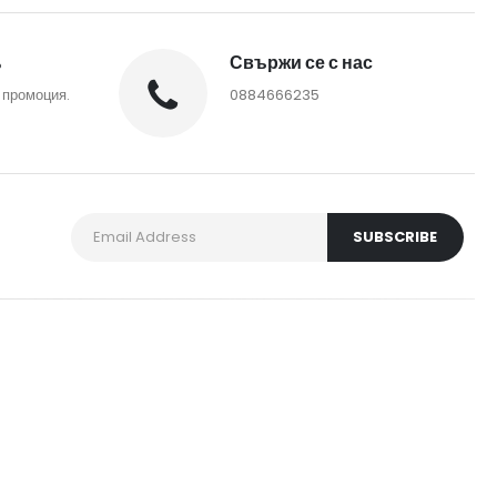
%
Свържи се с нас
 промоция.
0884666235