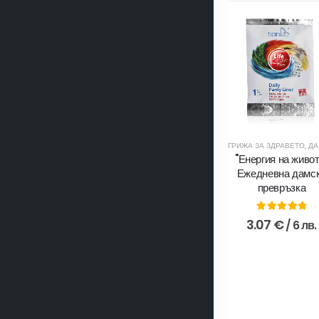
ГРИЖА ЗА ЗДРАВЕТО
,
ДАМСКИ П
"Енергия на живот
Ежедневна дамс
превръзка
5.00
out of
3.07
€
/ 6 лв.