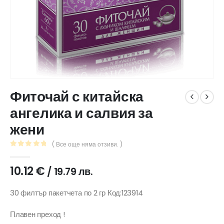
Фиточай с китайска
ангелика и салвия за
жени
( Все още няма отзиви. )
0
out of 5
10.12
€
/ 19.79 лв.
30 филтър пакетчета по 2 гр Код:123914
Плавен преход !