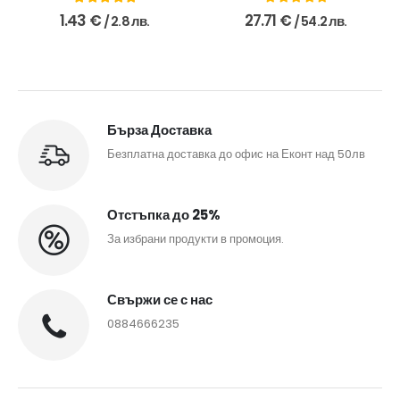
5.00
out of 5
0
out of 5
1.43
€
27.71
€
/ 2.8 лв.
/ 54.2 лв.
Бърза Доставка
Безплатна доставка до офис на Еконт над 50лв
Отстъпка до 25%
За избрани продукти в промоция.
Свържи се с нас
0884666235