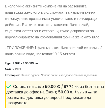
Биологично активните компоненти на растенията
поддържат женското тяло, спомагат за намаляване на
менопаузните прояви, имат успокояващо и тонизиращо
действие. Билките, които съставляват билков чай,
съдържат естествени естрогени, които допринасят за
нормализирането на хормоналния фон на женското тяло
. ПРИЛОЖЕНИЕ: 1 филтър пакет билковия чай се налива 1
чаша вряща вода, настояват 10-15 минути.
Курс: 1 EUR = 1.95583 лв.
Код:
123914
Категории:
Женско здраве
,
Чайове за женско здраве
,
Чайове и добавки
Остават ви само
50.00
€
за безплатна
/ 97.79 лв.
доставка до офис на Еконт;
50.00
€
за
/ 97.79 лв.
безплатна доставка до адрес!
Продължете да
пазарувате