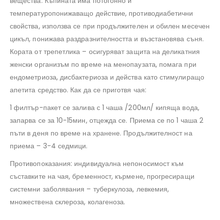
вещества. Къпината има потогонно и
температуропонижаващо действие, противодиабетични
свойства, използва се при продължителен и обилен месечен
цикъл, понижава раздразнителността и възстановява съня.
Кората от трепетлика – осигуряват защита на деликатния
женски организъм по време на менопаузата, помага при
ендометриоза, дисбактериоза и действа като стимулиращо
апетита средство. Как да се приготвя чая:
1 филтър-пакет се залива с 1 чаша /200мл/ кипяща вода,
запарва се за 10-15мин, отцежда се. Приема се по 1 чаша 2
пъти в деня по време на хранене. Продължителност на
приема – 3-4 седмици.
Противопоказания: индивидуална непоносимост към
съставките на чая, бременност, кърмене, прогресиращи
системни заболявания – туберкулоза, левкемия,
множествена склероза, колагеноза.