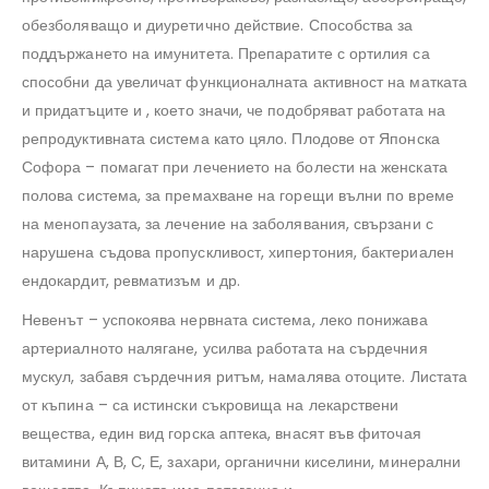
обезболяващо и диуретично действие. Способства за
поддържането на имунитета. Препаратите с ортилия са
способни да увеличат функционалната активност на матката
и придатъците и , което значи, че подобряват работата на
репродуктивната система като цяло. Плодове от Японска
Софора – помагат при лечението на болести на женската
полова система, за премахване на горещи вълни по време
на менопаузата, за лечение на заболявания, свързани с
нарушена съдова пропускливост, хипертония, бактериален
ендокардит, ревматизъм и др.
Невенът – успокоява нервната система, леко понижава
артериалното налягане, усилва работата на сърдечния
мускул, забавя сърдечния ритъм, намалява отоците. Листата
от къпина – са истински съкровища на лекарствени
вещества, един вид горска аптека, внасят във фиточая
витамини А, В, С, Е, захари, органични киселини, минерални