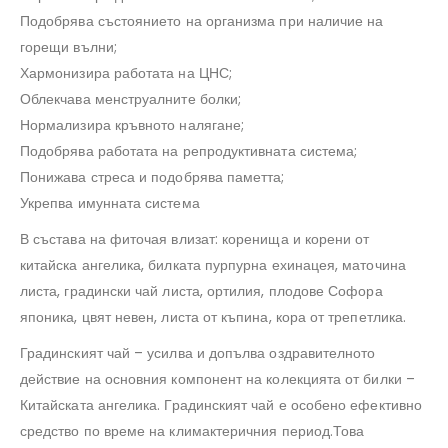
Подобрява състоянието на организма при наличие на
горещи вълни;
Хармонизира работата на ЦНС;
Облекчава менструалните болки;
Нормализира кръвното налягане;
Подобрява работата на репродуктивната система;
Понижава стреса и подобрява паметта;
Укрепва имунната система
В състава на фиточая влизат: коренища и корени от
китайска ангелика, билката пурпурна ехинацея, маточина
листа, градински чай листа, ортилия, плодове Софора
японика, цвят невен, листа от къпина, кора от трепетлика.
Градинският чай – усилва и допълва оздравителното
действие на основния компонент на колекцията от билки –
Китайската ангелика. Градинският чай е особено ефективно
средство по време на климактеричния период.Това