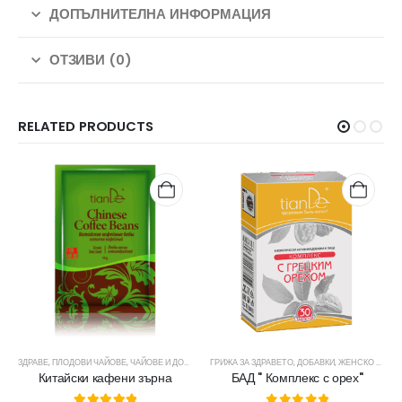
ДОПЪЛНИТЕЛНА ИНФОРМАЦИЯ
ОТЗИВИ (0)
RELATED PRODUCTS
ЗДРАВЕ
,
ЧАЙОВЕ И ДОБАВКИ
,
ПЛОДОВИ ЧАЙОВЕ
,
ЧАЙОВЕ И ДОБАВКИ
ГРИЖА ЗА ЗДРАВЕТО
,
ДОБАВКИ
,
ЖЕНСКО ЗДРАВЕ
Китайски кафени зърна
БАД " Комплекс с орех"