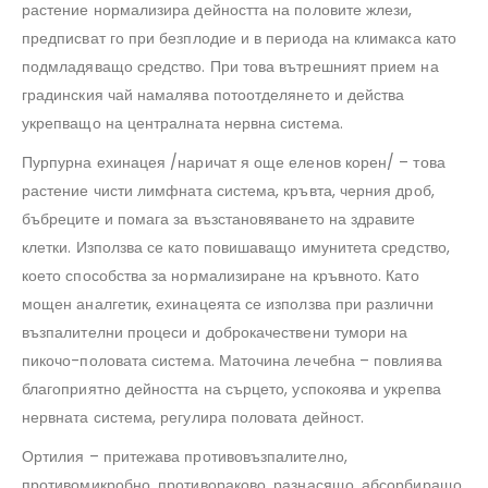
растение нормализира дейността на половите жлези,
предписват го при безплодие и в периода на климакса като
подмладяващо средство. При това вътрешният прием на
градинския чай намалява потоотделянето и действа
укрепващо на централната нервна система.
Пурпурна ехинацея /наричат я още еленов корен/ – това
растение чисти лимфната система, кръвта, черния дроб,
бъбреците и помага за възстановяването на здравите
клетки. Използва се като повишаващо имунитета средство,
което способства за нормализиране на кръвното. Като
мощен аналгетик, ехинацеята се използва при различни
възпалителни процеси и доброкачествени тумори на
пикочо-половата система. Маточина лечебна – повлиява
благоприятно дейността на сърцето, успокоява и укрепва
нервната система, регулира половата дейност.
Ортилия – притежава противовъзпалително,
противомикробно, противораково, разнасящо, абсорбиращо,