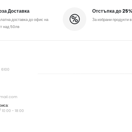
за Доставка
Отстъпка до 25
латна доставка до офис на
За избрани продукти в
т над 50лв
, 6100
mail.com
фиса:
 10:00 - 18:00