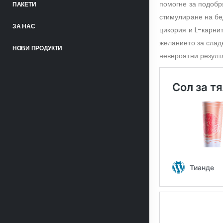
помогне за подобря
ПАКЕТИ
стимулиране на бе
ЗА НАС
цикория и L-карни
желанието за сладк
НОВИ ПРОДУКТИ
невероятни резулт