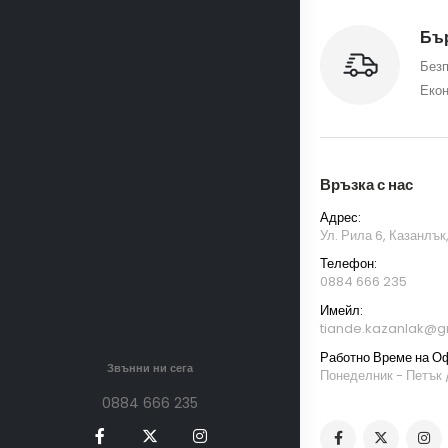
Бър
Безп
Екон
Връзка с нас
Адрес:
Ул. Рила 6, Казанлък
Телефон:
0884 666 235
Имейл:
tiande.kazanlak@g
Работно Време на О
Звънни ни сега
Понеделник - Петък /
0884 666 235