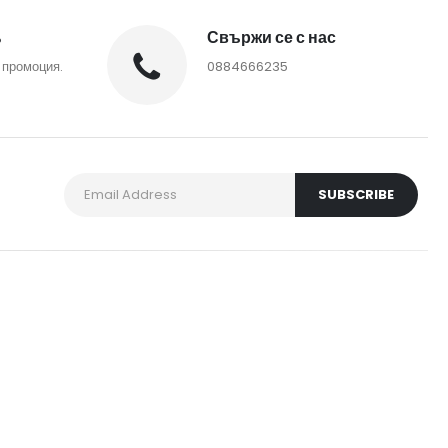
%
Свържи се с нас
 промоция.
0884666235