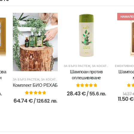
НАМАЛЕ
ЗА БЪРЗ РАСТЕЖ
,
ЗА КОСАТА
,
ПРОТИВ КОСО
ова
Шампоан против
Шампоа
и
оплешивяване
ЗА БЪРЗ РАСТЕЖ
,
ЗА КОСАТА
,
ПРОТИВ ПЪРХОТ
Комплект БИО РЕХАБ
5.00
out of 5
0
o
28.43
€
.
/ 55.6 лв.
14.37
11.50
€
5.00
out of 5
64.74
€
/ 126.62 лв.