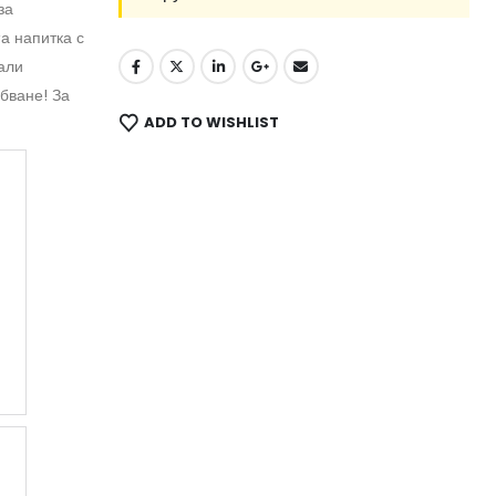
за
а напитка с
али
абване! За
ADD TO WISHLIST