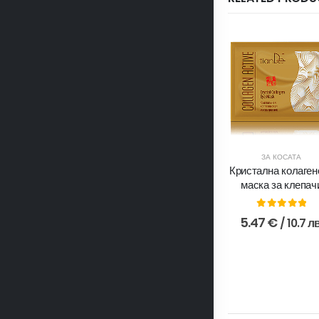
ЗА КОСАТА
Кристална колаген
маска за клепач
0
out of 5
5.47
€
/ 10.7 лв