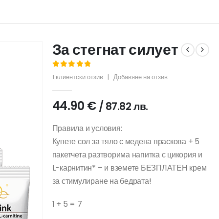
За стегнат силует
5.00
out of 5
1
клиентски отзив
|
Добавяне на отзив
44.90
€
/ 87.82 лв.
Правила и условия:
Купете сол за тяло с медена праскова + 5
пакетчета разтворима напитка с цикория и
L-карнитин* – и вземете БЕЗПЛАТЕН крем
за стимулиране на бедрата!
1 + 5 = 7