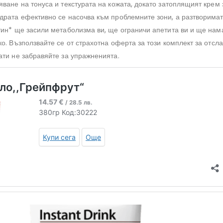
ване на тонуса и текстурата на кожата, докато затоплящият крем 
драта ефективно се насочва към проблемните зони, а разтворимат
тин* ще засили метаболизма ви, ще ограничи апетита ви и ще нам
о. Възползвайте се от страхотна оферта за този комплект за отсл
ати не забравяйте за упражненията.