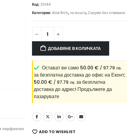
Код:
20144
Категории:
Aloe Rich
,
за косата
,
Серуми без отмиване
ДОБАВЯНЕ В КОЛИЧКАТА
Остават ви само
50.00
€
/ 97.79 лв.
за безплатна доставка до офис на Еконт;
50.00
€
за безплатна
/ 97.79 лв.
доставка до адрес!
Продължете да
пазарувате
 и перфектен
ADD TO WISHLIST