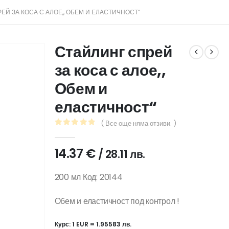
ЕЙ ЗА КОСА С АЛОЕ,, ОБЕМ И ЕЛАСТИЧНОСТ“
Стайлинг спрей
за коса с алое,,
Обем и
еластичност“
( Все още няма отзиви. )
0
out of 5
14.37
€
/ 28.11 лв.
200 мл Код: 20144
Обем и еластичност под контрол !
Курс: 1 EUR = 1.95583 лв.