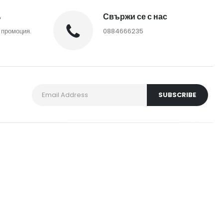
%
Свържи се с нас
 промоция.
0884666235