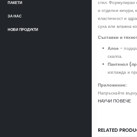
стил. Формулиран 
ПАКЕТИ
и отделни кичури,
ЗА НАС
еластичност и здра
суха или влажна ко
НОВИ ПРОДУКТИ
Съставки и тяхно
Алое
– подхра
скалпа.
Пантенол (п
изглажда и пр
Приложение:
Напръскайте върху
НАУЧИ ПОВЕЧЕ
RELATED PRODU