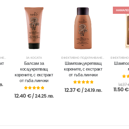
НАМАЛЕ
ЕФЕКТИВНО ПОДХРАНВАНЕ
,
ЗА КОСАТА
ЗА КОСАТА
ЕФЕКТИВНО ПОДХРАНВАНЕ
,
ЗА КОСАТА
,
ПРО
кт
Балсам за
Шампоан,укрепващ
Шампоа
коса,укрепващ
корените, с екстракт
корените, с екстракт
от гъба линчжи
от гъба линчжи
 5
0
o
в.
14.37
0
out of 5
11.50
€
12.37
€
/ 24.19 лв.
0
out of 5
12.40
€
/ 24.25 лв.