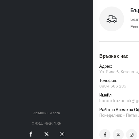
Бър
Безп
Екон
Връзка с нас
Адрес:
Ул. Рила 6, Казанлък
Телефон:
0884 666 235
Имейл:
tiande.kazanlak@g
Работно Време на О
Звънни ни сега
Понеделник - Петък /
0884 666 235