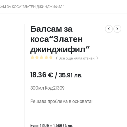
САМ ЗА КОСА“ЗЛАТЕН ДЖИНДЖИФИЛ“
Балсам за
коса“Златен
джинджифил“
( Все още няма отзиви. )
0
out of 5
18.36
€
/ 35.91 лв.
300мл Код:21309
Решава проблема в основата!
Курс: 1 EUR = 1.95583 лв.