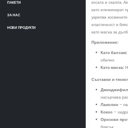
косата и скалпа. 
ПАКЕТИ
като елиминират п
ЗА НАС
укрепва космените
еластичност и бляс
НОВИ ПРОДУКТИ
като маска за дъл
Приложение:
Като балсам:
обилно.
Като маска:
Н
Съставки и тяхно
Джинджифил
насърчава рас
Ланолин
– ов
Кокос
– хидра
Оризови про
блясък.