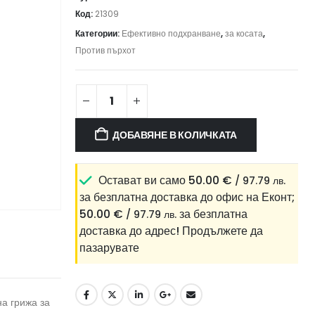
Код:
21309
Категории:
Ефективно подхранване
,
за косата
,
Против пърхот
ДОБАВЯНЕ В КОЛИЧКАТА
Остават ви само
50.00
€
/ 97.79 лв.
за безплатна доставка до офис на Еконт;
50.00
€
за безплатна
/ 97.79 лв.
доставка до адрес!
Продължете да
пазарувате
а грижа за