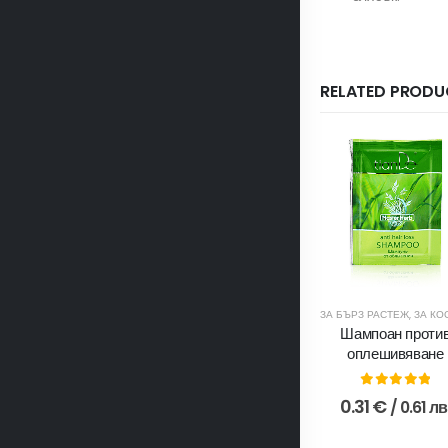
RELATED PRODU
ЗА БЪРЗ РАСТЕЖ
,
ЗА КОС
Шампоан проти
оплешивяване
0
out of 5
0.31
€
/ 0.61 лв