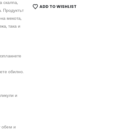
а скалпа,
ADD TO WISHLIST
. Продуктът
на мекота,
жа, така и
изплакнете
ете обилно.
ликули и
т обем и