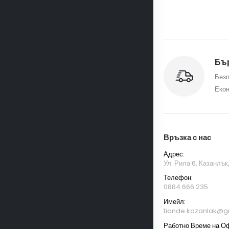
Бър
Безп
Екон
Връзка с нас
Адрес:
Ул. Рила 6, Казанлък
Телефон:
0884 666 235
Имейл:
tiande.kazanlak@g
Работно Време на О