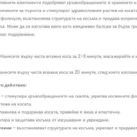
Активните компоненти подобряват кръвообращението и храненето н
ричините за пърхота и стимулират здравословния растеж на косата
 фоликули, възстановява структурата на косъма и придава коприне
ък. Може да се използва както като ежедневен балсам за бърза гри
боко подхранване.
Нанесете върху чиста влажна коса за 2-3 минути, масажирайте и 
анесете върху чиста влажна коса за 20 минути, след което изплакн
то действие:
– стимулира кръвообращението на скалпа, укрепва космените фо
тежа на косата.
лажнява и подхранва косата, правейки я мека и еластична.
тира и защитава косъма от изсушаване и увреждане.
теини
– възстановяват структурата на косъма, укрепват и придава