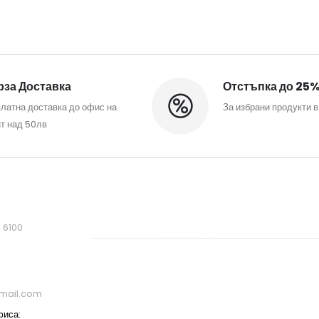
за Доставка
Отстъпка до 25
латна доставка до офис на
За избрани продукти в
т над 50лв
, 6100
mail.com
фиса: