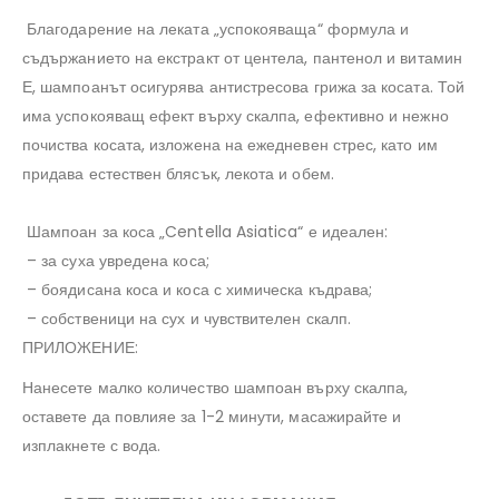
‎ ‎
‎ Благодарение на леката „успокояваща“ формула и
съдържанието на екстракт от центела, пантенол и витамин
Е, шампоанът осигурява антистресова грижа за косата. Той
има успокояващ ефект върху скалпа, ефективно и нежно
почиства косата, изложена на ежедневен стрес, като им
придава естествен блясък, лекота и обем. ‎
‎ ‎
‎ Шампоан за коса „Centella Asiatica“ е идеален:‎
‎ – за суха увредена коса; ‎
‎ – боядисана коса и коса с химическа къдрава; ‎
‎ – собственици на сух и чувствителен скалп.‎
‎ПРИЛОЖЕНИЕ:‎
‎Нанесете малко количество шампоан върху скалпа,
оставете да повлияе за 1-2 минути, масажирайте и
изплакнете с вода.‎