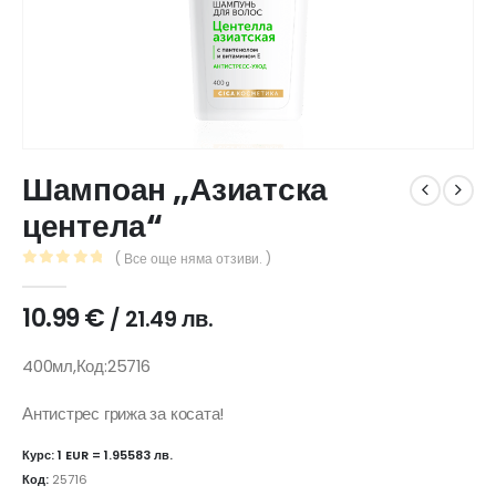
Шампоан ,,Азиатска
центела“
( Все още няма отзиви. )
0
out of 5
10.99
€
/ 21.49 лв.
400мл,Код:25716
Антистрес грижа за косата!
Курс: 1 EUR = 1.95583 лв.
Код:
25716