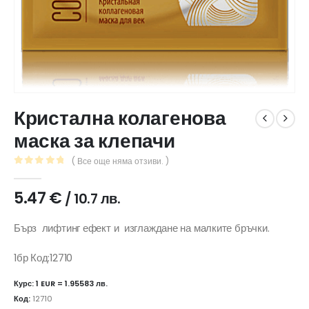
Кристална колагенова
маска за клепачи
( Все още няма отзиви. )
0
out of 5
5.47
€
/ 10.7 лв.
Бърз лифтинг ефект и изглаждане на малките бръчки.
1бр Код:12710
Курс: 1 EUR = 1.95583 лв.
Код:
12710