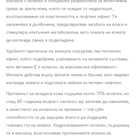
Маската с колаген е специално разработена за интензивна
грижа за зряла кожа, която се нуждае от хидратация,
възстановяване на еластичността и лифтинг ефект. Тя
овлажнява в дълбочина, предотвратява загубата на влага и
стимулира клетъчния метаболизъм, като помага на кожата
да изглежда свежа и подмладена.
Удобното прилягане на маската осигурява лек топлинен
ефект, който подобрява усвояването на активните съставки,
като витамин Е и колаген, за максимална ефективност.
Маската действа върху фините линии и бръчки, като видимо
изглажда кожата и подпомага нейния естествен лифтинг.
Протеинът на младата кожа съдържа около 70% колаген, но
след 30-годишна възраст синтезът му започва да намалява,
а качеството на колагена се променя – той губи
способността си да задържа влага и да поддържа
гъвкавостта на кожата. Хидролизираният колаген, съдържащ
се в маската, възстановява протеиновите влакна на