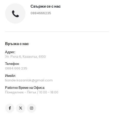
Свържи се с нас
0884666235
Връзка с нас
Адрес:
Ул. Рила 6, Казанлък, 6100
Телефон:
0884 666 235
Имейл:
tiande.kazanlak@gmail.com
Работно Време на Офиса:
Понеделник - Петък / 10:00 - 18:00