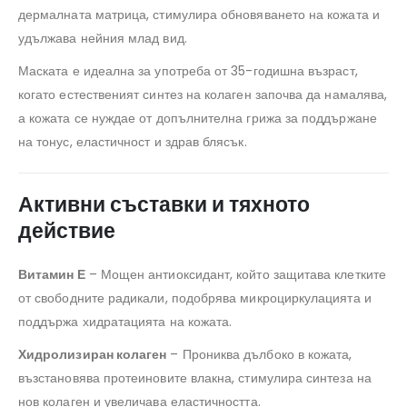
дермалната матрица, стимулира обновяването на кожата и
удължава нейния млад вид.
Маската е идеална за употреба от 35-годишна възраст,
когато естественият синтез на колаген започва да намалява,
а кожата се нуждае от допълнителна грижа за поддържане
на тонус, еластичност и здрав блясък.
Активни съставки и тяхното
действие
Витамин Е
– Мощен антиоксидант, който защитава клетките
от свободните радикали, подобрява микроциркулацията и
поддържа хидратацията на кожата.
Хидролизиран колаген
– Прониква дълбоко в кожата,
възстановява протеиновите влакна, стимулира синтеза на
нов колаген и увеличава еластичността.