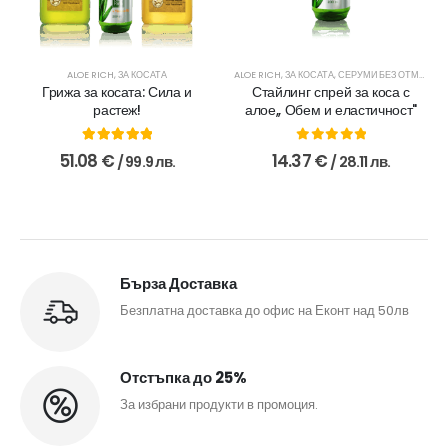
АСКИ И БАЛСАМИ ЗА КОСА
ALOE RICH
,
,
ЗА КОСАТА
ПРОТИВ КОСОПАД
,
ПРОТИВ ПЪРХОТ
ALOE RICH
,
ЗА КОСАТА
,
СЕРУМИ БЕЗ ОТМИВАНЕ
Грижа за косата: Сила и
Стайлинг спрей за коса с
растеж!
алое,, Обем и еластичност"
5.00
out of 5
0
out of 5
al
51.08
€
14.37
€
/ 99.9 лв.
/ 28.11 лв.
щата
€
3 €
1
Бърза Доставка
Безплатна доставка до офис на Еконт над 50лв
Отстъпка до 25%
За избрани продукти в промоция.