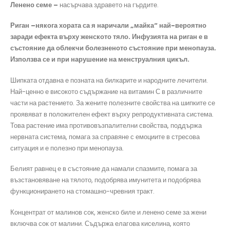
Ленено семе –
насърчава здравето на гърдите.
Риган –някога хората са я наричали „майка“ най-вероятно
заради ефекта върху женското тяло. Инфузията на риган е в
състояние да облекчи болезненото състояние при менопауза.
Използва се и при нарушение на менструалния цикъл.
Шипката отдавна е позната на билкарите и народните лечители.
Най-ценно е високото съдържание на витамин С в различните
части на растението. За жените полезните свойства на шипките се
проявяват в положителен ефект върху репродуктивната система.
Това растение има противовъзпалителни свойства, поддържа
нервната система, помага за справяне с емоциите в стресова
ситуация и е полезно при менопауза.
Белият равнец е в състояние да намали спазмите, помага за
възстановяване на тялото, подобрява имунитета и подобрява
функционирането на стомашно-чревния тракт.
Концентрат от малинов сок, женско биле и ленено семе за жени
включва сок от малини. Съдържа елагова киселина, която