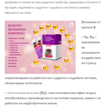
проявява отлични антиоксидантни свойства, предпазва клетките от
мутация, подпомага сърдечно-съдовата система и укрепва
имунната система.
Витамини от
групата
B
– В
, В
–
6
12
намаляване
на
негативното
въздействие
на стреса,
нормализиране на работата на сърдечно-съдовата система,
облекчаване на болката;
–
пантотенова киселина
(В
) –има положителен ефект върху
5
метаболизма и производството на полови хормони, важен е за
работата на надбъбречните жлези;