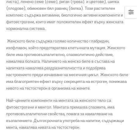
листа), ленено семе (семе), риган (трева). и цветове), шипка
(плодове), обикновен бял равнец (билка). Този растителен
комплекс съдържа витамини, биологично активни компоненти и
фитоестрогени, които имат положителен ефект върху женската
хормонална система..
Женското биле съдържа голямо количество глабридин,
изофлавон, който предотвратява клетъчната мутация. Женското
биле има противовъзпалително, спазмолитично действие,
намалява болката. Наличието на женско биле в състава на
напитката намалява раздразнителността и подобрява
настроението преди изчакване на месечния цикъл. Женското биле
има благоприятен ефект върху секрецията на естроген, понижава
нивото на тестостерон в организма на жените.
Най-ценните компоненти на ментата за женското тяло са
фитоестрогени и ментол. Ментата премахва спазмите, има
противовъзпалителни свойства, помага за намаляване на
възпалението. Дългосрочната употреба на напитки, съдържащи
мента, намалява нивата на тестостерон.