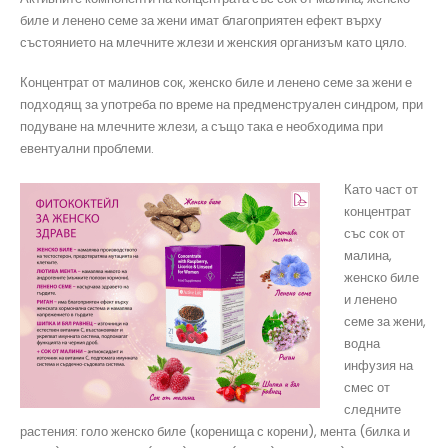
биле и ленено семе за жени имат благоприятен ефект върху
състоянието на млечните жлези и женския организъм като цяло.
Концентрат от малинов сок, женско биле и ленено семе за жени е
подходящ за употреба по време на предменструален синдром, при
подуване на млечните жлези, а също така е необходима при
евентуални проблеми.
Като част от
концентрат
със сок от
малина,
женско биле
и ленено
семе за жени,
водна
инфузия на
смес от
следните
растения: голо женско биле (коренища с корени), мента (билка и