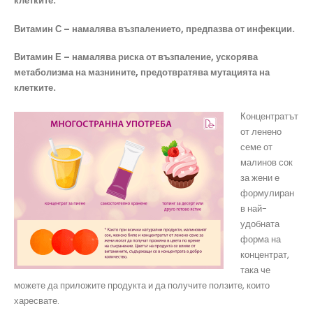
клетките.
Витамин С – намалява възпалението, предпазва от инфекции.
Витамин Е – намалява риска от възпаление, ускорява
метаболизма на мазнините, предотвратява мутацията на
клетките.
Концентратът
от ленено
семе от
малинов сок
за жени е
формулиран
в най-
удобната
форма на
концентрат,
така че
можете да приложите продукта и да получите ползите, които
харесвате.