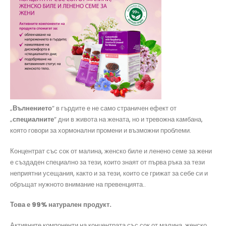
„
Вълнението
“ в гърдите е не само страничен ефект от
„
специалните
“ дни в живота на жената, но и тревожна камбана,
която говори за хормонални промени и възможни проблеми.
Концентрат със сок от малина, женско биле и ленено семе за жени
е създаден специално за тези, които знаят от първа ръка за тези
неприятни усещания, както и за тези, които се грижат за себе си и
обръщат нужното внимание на превенцията..
Това е 99% натурален продукт.
Активните компоненти на концентрата със сок от малина, женско