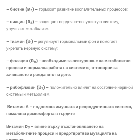
– биотин (
B
) –
тормозит развитие воспалительных процессов;
7
– ниацин
(
B
) –
защищает сердечно-сосудистую систему,
3
улучшает метаболизм;
– тиамин (В
) –
регулирует гормональный фон и помогает
1
укрепить нервную систему;
– фолацин (
B
) –необходими за осигуряване на метаболитни
9
процеси и нормална работа на системите, отговорни за
зачеването и раждането на дете;
– рибофлавин (В
) –
положительно влияет на состояние нервной
2
системы и метаболизм.
Витамин А – подпомага имунната и репродуктивната система,
намалява дискомфорта в гърдите
.
Витамин D
– влияе върху възстановяването на
3
метаболитните процеси и предотвратява мутацията на