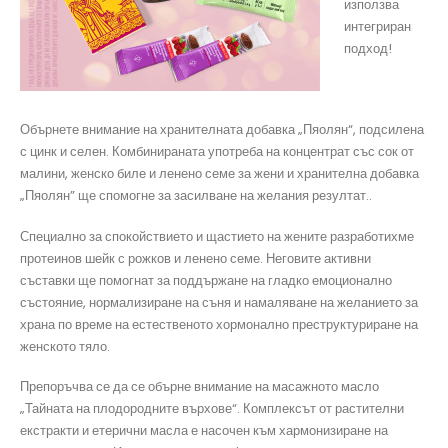
използва
интегриран
подход!
Обърнете внимание на хранителната добавка „Пяолян“, подсилена
с цинк и селен. Комбинираната употреба на концентрат със сок от
малини, женско биле и ленено семе за жени и хранителна добавка
„Пяолян” ще спомогне за засилване на желания резултат..
Специално за спокойствието и щастието на жените разработихме
протеинов шейк с рожков и ленено семе. Неговите активни
съставки ще помогнат за поддържане на гладко емоционално
състояние, нормализиране на съня и намаляване на желанието за
храна по време на естественото хормонално преструктуриране на
женското тяло.
Препоръчва се да се обърне внимание на масажното масло
„Тайната на плодородните върхове“. Комплексът от растителни
екстракти и етерични масла е насочен към хармонизиране на