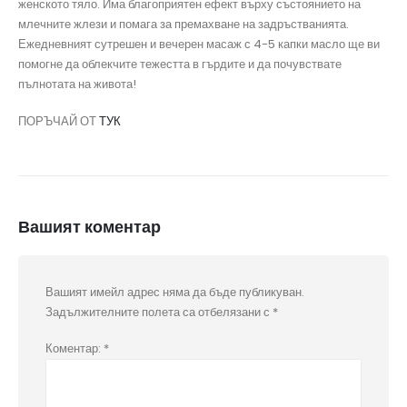
женското тяло. Има благоприятен ефект върху състоянието на
млечните жлези и помага за премахване на задръстванията.
Ежедневният сутрешен и вечерен масаж с 4-5 капки масло ще ви
помогне да облекчите тежестта в гърдите и да почувствате
пълнотата на живота!
ПОРЪЧАЙ ОТ
ТУК
Вашият коментар
Вашият имейл адрес няма да бъде публикуван.
Задължителните полета са отбелязани с
*
Коментар:
*