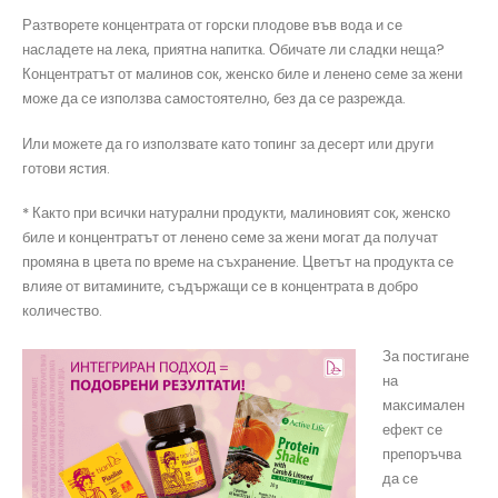
Разтворете концентрата от горски плодове във вода и се
насладете на лека, приятна напитка. Обичате ли сладки неща?
Концентратът от малинов сок, женско биле и ленено семе за жени
може да се използва самостоятелно, без да се разрежда.
Или можете да го използвате като топинг за десерт или други
готови ястия.
* Както при всички натурални продукти, малиновият сок, женско
биле и концентратът от ленено семе за жени могат да получат
промяна в цвета по време на съхранение. Цветът на продукта се
влияе от витамините, съдържащи се в концентрата в добро
количество.
За постигане
на
максимален
ефект се
препоръчва
да се