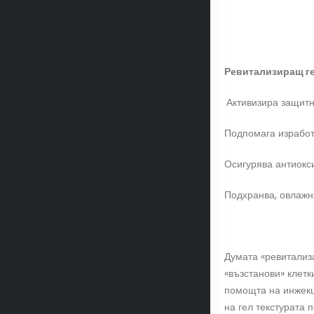
Ревитализиращ г
Активизира защитн
Подпомага изработ
Осигурява антиокс
Подхранва, овлажн
Думата «ревитализ
«възстанови» клетк
помощта на инжекц
на гел текстурата 