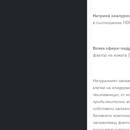
Натриев хиалуро
в съотношение 1:10
Всяка сфера-хид
фактор на кожата 
Натуралният овлаж
клетки на епидерми
«възлавница», от 
продължителни во
собствени
овлажн
Активните компоне
овлажняващ фактор
поддържат тургора,