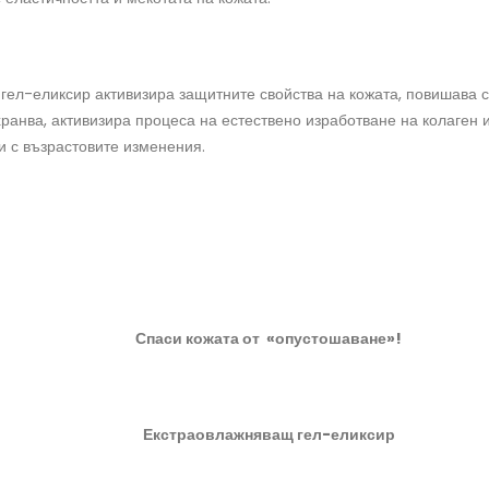
гел-еликсир активизира защитните свойства на кожата, повишава с
ранва, активизира процеса на естествено изработване на колаген 
и с възрастовите изменения.
Спаси кожата от «опуст
ошаване
»!
Екстраовлажняващ гел-еликсир