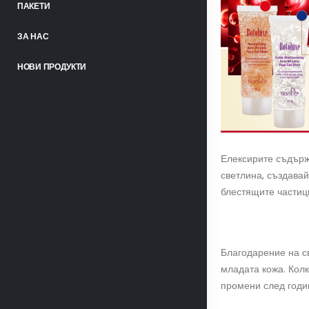
ПАКЕТИ
ЗА НАС
НОВИ ПРОДУКТИ
Елексирите съдърж
светлина, създавай
блестящите частиц
Благодарение на св
младата кожа. Кол
промени след годи