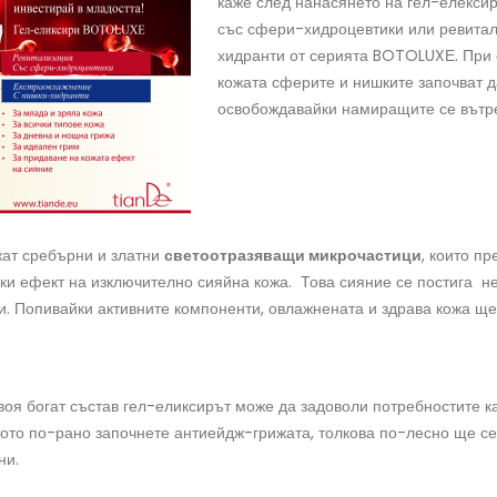
каже след нанасянето на гел-елекси
със сфери-хидроцевтики или ревита
хидранти от серията BOTOLUXЕ. При 
кожата сферите и нишките започват да
освобождавайки намиращите се вътре
ат сребърни и златни
светоотразяващи микрочастици
, които п
ки ефект на изключително сияйна кожа. Това сияние се постига не
и. Попивайки активните компоненти, овлажнената и здрава кожа ще
оя богат състав гел-еликсирът може да задоволи потребностите как
кото по-рано започнете антиейдж-грижата, толкова по-лесно ще се
ни.