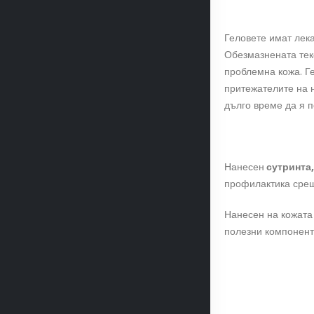
Геловете имат лека
Обезмазнената тек
проблемна кожа. Ге
притежателите на н
дълго време да я 
Нанесен
сутринта
профилактика срещ
Нанесен на кожат
полезни компонент