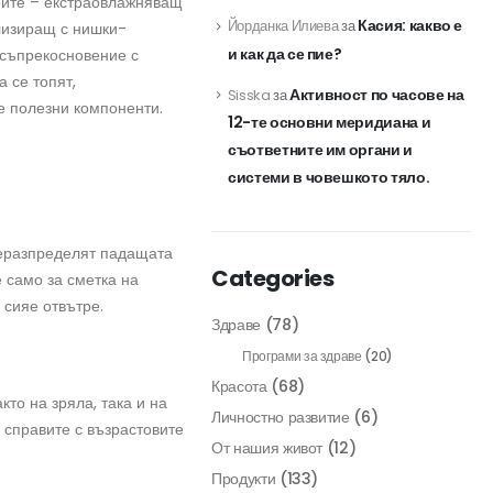
рите – екстраовлажняващ
Касия: какво е
Йорданка Илиева
за
лизиращ с нишки-
и как да се пие?
съпрекосновение с
 се топят,
Активност по часове на
Sisska
за
 полезни компоненти.
12-те основни меридиана и
съответните им органи и
системи в човешкото тяло.
реразпределят падащата
Categories
 само за сметка на
 сияе отвътре.
Здраве
(78)
Програми за здраве
(20)
Красота
(68)
то на зряла, така и на
Личностно развитие
(6)
 справите с възрастовите
От нашия живот
(12)
Продукти
(133)