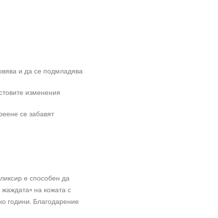
овява и да се подмладява
астовите изменения
реене се забавят
ликсир е способен да
 жаждата» на кожата с
ко години. Благодарение