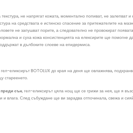
 текстура, не напрягат кожата, моментално попиват, не залепват и
стура на средствата е истинско спасение за притежателите на маз
ловете не запушват порите, а следователно не провокират появата
ормална и суха кожа консистенцията на елексирите ще помогне да 
поддържат в дълбоките слоеве на епидермиса.
,
гел-еликсирът BOTOLUX до края на деня ще овлажнява, подхранв
у стареенето.
а
преди сън
, гел-еликсирът цяла нощ ще се грижи за нея, ще я въз
и и влага. След събуждане ще ви зарадва отпочинала, свежа и сия