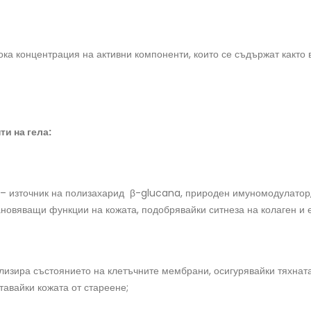
ка концентрация на активни компоненти, които се съдържат както в 
ти на гел
а
:
– източник на полизахарид β-glucana, природен имуномодулатор,
ановяващи функции на кожата, подобрявайки ситнеза на колаген и 
лизира състоянието на клетъчните мембрани, осигурявайки тяхнат
тавайки кожата от стареене;