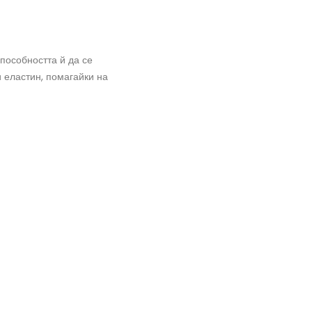
пособността й да се
и еластин, помагайки на