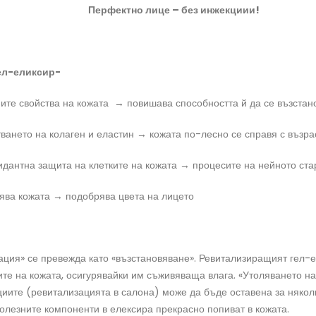
Перфектно лице – без инжекциии!
ел-еликсир-
ите свойства на кожата → повишава способността й да се възстан
ването на колаген и еластин → кожата по-лесно се справя с възр
идантна защита на клетките на кожата → процесите на нейното ста
ява кожата → подобрява цвета на лицето
ация» се превежда като «възстановяване». Ревитализиращият гел-е
ите на кожата, осигурявайки им съживяваща влага. «Утоляването на
иите (ревитализацията в салона) може да бъде оставена за някол
полезните компоненти в елексира прекрасно попиват в кожата.