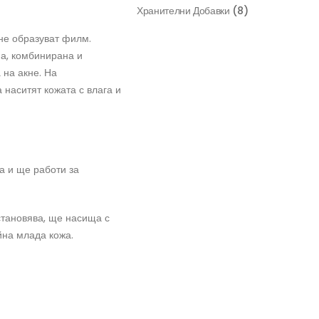
Хранителни Добавки
(8)
 не образуват филм.
на, комбинирана и
 на акне. На
наситят кожата с влага и
а и ще работи за
становява, ще насища с
йна млада кожа.