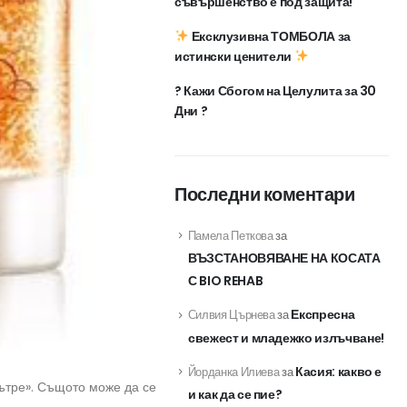
съвършенство е под защита!
Ексклузивна ТОМБОЛА за
истински ценители
? Кажи Сбогом на Целулита за 30
Дни ?
Последни коментари
Памела Петкова
за
ВЪЗСТАНОВЯВАНЕ НА КОСАТА
С BIO REHAB
Експресна
Силвия Църнева
за
свежест и младежко излъчване!
Касия: какво е
Йорданка Илиева
за
вътре». Същото може да се
и как да се пие?