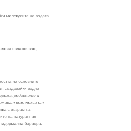
йки молекулите на водата
уралния овлажняващ
ността на основните
т, създавайки водна
грижа, редовни
те
и
щожават комплекс
а
от
ява с възрастта.
ите на натуралния
 епидермална бариера,