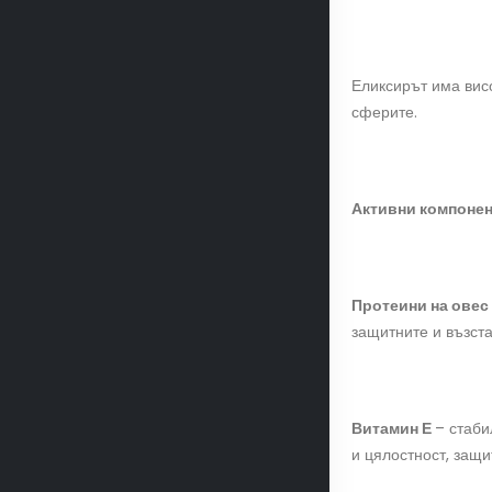
Еликсирът има висо
сферите.
Активни компонен
Протеини
на
овес
защитните и възст
Витамин Е
– стаби
и цялостност, защи