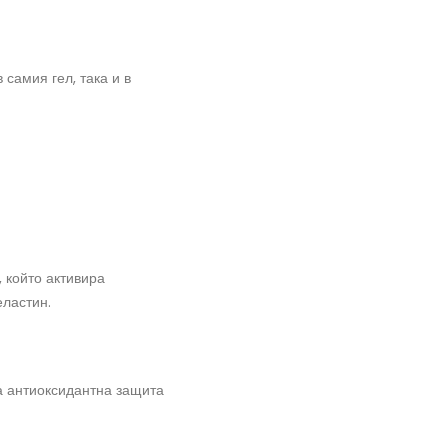
самия гел, така и в
 който активира
еластин.
а антиоксидантна защита