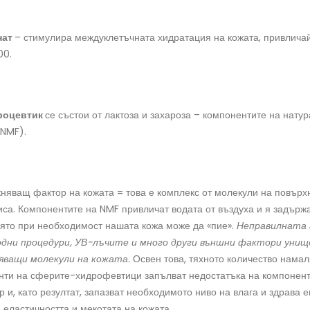
нат
– стимулира междуклетъчната хидратация на кожата, привлича
00.
роцевтик
се състои от лактоза и захароза – компонентите на нат
(NMF).
няващ фактор на кожата = това е комплекс от молекули на повърх
са. Компонентите на NMF привличат водата от въздуха и я задържа
която при необходимост нашата кожа може да «пие».
Неправилна
та
дни процедури, УВ-лъчи
те
и много други външни фактори уни
яващи молекул
и
на кожата.
Освен това, тяхното количество намал
нти на сферите-хидрофевтици запълват недостатъка на компонент
 и, като резултат, запазват необходимото ниво на влага и здрава
 еластичността и мекотата на кожата.