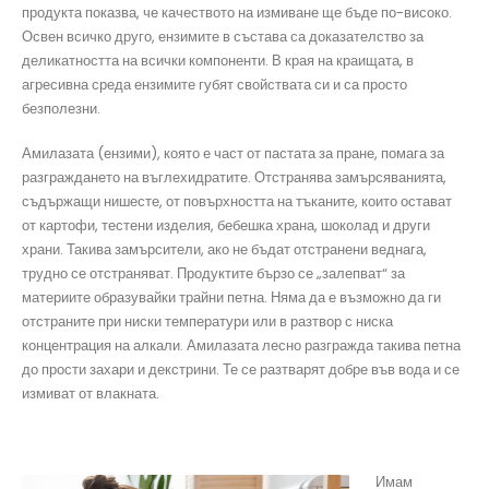
продукта показва, че качеството на измиване ще бъде по-високо.
Освен всичко друго, ензимите в състава са доказателство за
деликатността на всички компоненти. В края на краищата, в
агресивна среда ензимите губят свойствата си и са просто
безполезни.
Амилазата (ензими), която е част от пастата за пране, помага за
разграждането на въглехидратите. Отстранява замърсяванията,
съдържащи нишесте, от повърхността на тъканите, които остават
от картофи, тестени изделия, бебешка храна, шоколад и други
храни. Такива замърсители, ако не бъдат отстранени веднага,
трудно се отстраняват. Продуктите бързо се „залепват“ за
материите образувайки трайни петна. Няма да е възможно да ги
отстраните при ниски температури или в разтвор с ниска
концентрация на алкали. Амилазата лесно разгражда такива петна
до прости захари и декстрини. Те се разтварят добре във вода и се
измиват от влакната.
Имам