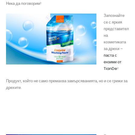
Нека да поговорим!
Запознайте
се с яркия
представител
на
козметиката
за дрехи –
паста с
ензими от
TianDe
!
Продукт, който не само премахва замърсяванията, но и се грижи за
дрехите.