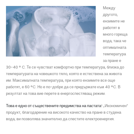
Между
другото,
ензимите не
работят в
много гореща
вода, така че
оптималната
температура
за пране е
30-40 ° C. Те се чувстват комфортно при температура, близка до
температурата на човешкото тяло, която е естествена за живота
им. Максималната температура, при която ензимите все още
работят, е 60 °C. Но е по-добре да се придържате към 40 °C. В
резултат на това вие перете в енергоспестяващ режим.
Това е едно от съществените предимства на пастата
! „Икономичен“
продукт, благодарение на високото качество на пране в студена
вода, ви позволява значително да спестите електроенергия.