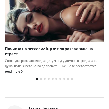
Почивка на легло: Volupta+ за разпалване на
страст
Искаш да прекараш следващия уикенд у дома със сродната си
душа, но не знаете какво да правите? Ние ще те посъветваме!...
read more
Бърза Доставка