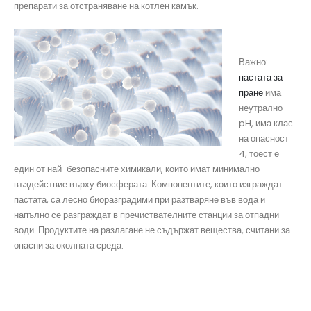
препарати за отстраняване на котлен камък.
Важно:
пастата за
пране
има
неутрално
pH, има клас
на опасност
4, тоест е
един от най-безопасните химикали, които имат минимално
въздействие върху биосферата. Компонентите, които изграждат
пастата, са лесно биоразградими при разтваряне във вода и
напълно се разграждат в пречиствателните станции за отпадни
води. Продуктите на разлагане не съдържат вещества, считани за
опасни за околната среда.