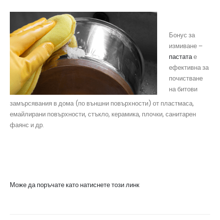
Бонус за
измиване –
пастата
е
ефективна за
почистване
на битови
замърсявания в дома (по външни повърхности) от пластмаса,
емайлирани повърхности, стъкло, керамика, плочки, санитарен
фаянс и др.
Може да поръчате като натиснете този линк