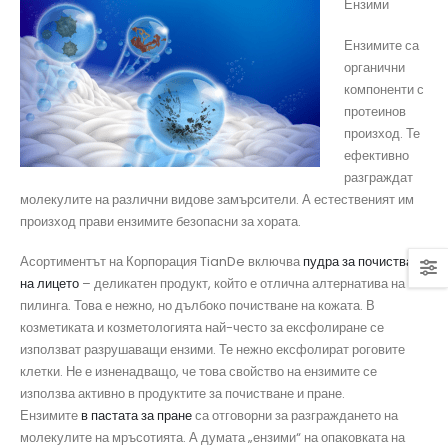
Ензими
Ензимите са
органични
компоненти с
протеинов
произход. Те
ефективно
разграждат
молекулите на различни видове замърсители. А естественият им
произход прави ензимите безопасни за хората.
Асортиментът на Корпорация TianDe включва
пудра за почистване
на лицето
– деликатен продукт, който е отлична алтернатива на
пилинга. Това е нежно, но дълбоко почистване на кожата. В
козметиката и козметологията най-често за ексфолиране се
използват разрушаващи ензими. Те нежно ексфолират роговите
клетки. Не е изненадващо, че това свойство на ензимите се
използва активно в продуктите за почистване и пране.
Ензимите
в пастата за пране
са отговорни за разграждането на
молекулите на мръсотията. А думата „ензими“ на опаковката на