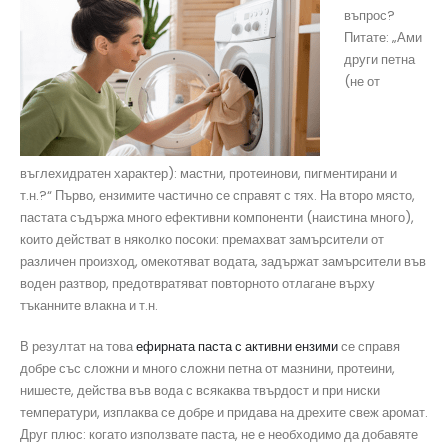
въпрос?
Питате: „Ами
други петна
(не от
въглехидратен характер): мастни, протеинови, пигментирани и
т.н.?“ Първо, ензимите частично се справят с тях. На второ място,
пастата съдържа много ефективни компоненти (наистина много),
които действат в няколко посоки: премахват замърсители от
различен произход, омекотяват водата, задържат замърсители във
воден разтвор, предотвратяват повторното отлагане върху
тъканните влакна и т.н.
В резултат на това
ефирната паста с активни ензими
се справя
добре със сложни и много сложни петна от мазнини, протеини,
нишесте, действа във вода с всякаква твърдост и при ниски
температури, изплаква се добре и придава на дрехите свеж аромат.
Друг плюс: когато използвате паста, не е необходимо да добавяте