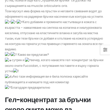
устна, познати още като „пушачески бръчки“ се дължат на
съкращенията на muscle orbicularis oris.
Този мускул има форма на пръстен и неговите свивания водят до
оформянето на радиерни бръчки насочени към контура на устните.
Като добавим и промените настъпващи в кожата с
възрастта – намаляване на синтеза на колагена и хиалуроновата
киселина, отпускане на еластичните влакна и загуба на мастна
тъкан, към тези бръчки се добавя и хлътване на кожата успоредно
на контура на горната устна правещи стареенето на зоната все по-
видимо.
Какво ви предлагам?
сутрин и
вечер, когато нанасяте гел-концентрат за бръчки
около очите Fucoidan, с потупвания поставете и върху горната
устна
Ако тази информация ви е била полезна харесайте
публикацията и напишете под нея коментар
Благодаря предварително
Гел-концентрат за бръчки
около очите може да