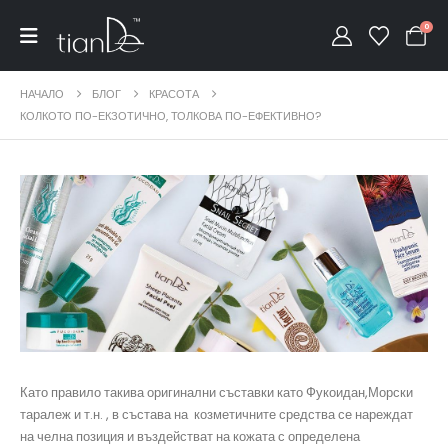
0
НАЧАЛО
БЛОГ
КРАСОТА
КОЛКОТО ПО-ЕКЗОТИЧНО, ТОЛКОВА ПО-ЕФЕКТИВНО?
Като правило такива оригинални съставки като Фукоидан,Морски
таралеж и т.н. , в състава на козметичните средства се нареждат
на челна позиция и въздействат на кожата с определена