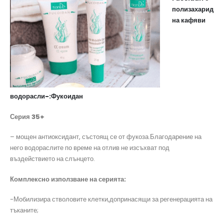
полизахарид
на кафяви
водорасли-:Фукоидан
Серия 35+
– мощен антиоксидант, състоящ се от фукоза.Благодарение на
него водораслите по време на отлив не изсъхват под
въздействието на слънцето.
Комплексно използване на серията:
-Мобилизира стволовите клетки,допринасящи за регенерацията на
тъканите;