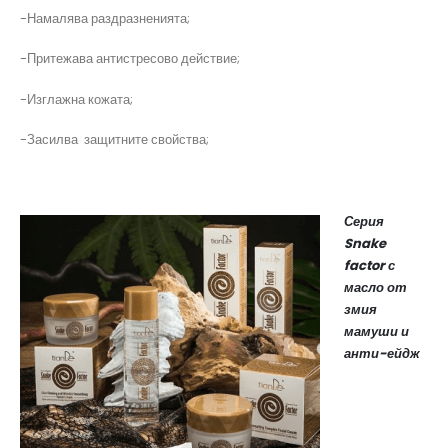
-Намалява раздразненията;
-Притежава антистресово действие;
-Изглажна кожата;
-Засилва защитните свойства;
Серия
Snake
factor с
масло от
змия
мамуши и
анти-ейдж