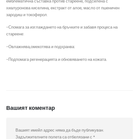
емблематична съставка против стареене, подсилена с
хиалуронова киселина, екстракт от алое, масло от пшеничен
зародиш и токоферол.
-Спомага за изглаждането на бръчките и забавя процеса на
стареене:
-Овлажнява,омекотява и подхранва:
-Подпомага регенерацията и обновяването на кожата.
Вашият коментар
Вашият имейл адрес няма да бъде публикуван.
Задължителните полета са отбелязани с
*