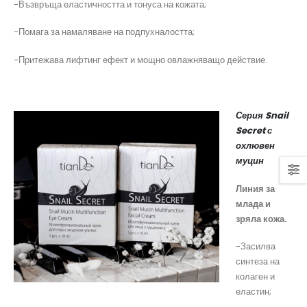
-Възвръща еластичността и тонуса на кожата;
-Помага за намаляване на подпухналостта;
-Притежава лифтинг ефект и мощно овлажняващо действие.
Серия Snail
Secret с
охлювен
муцин
Линия за
млада и
зряла кожа.
-Засилва
синтеза на
колаген и
еластин;