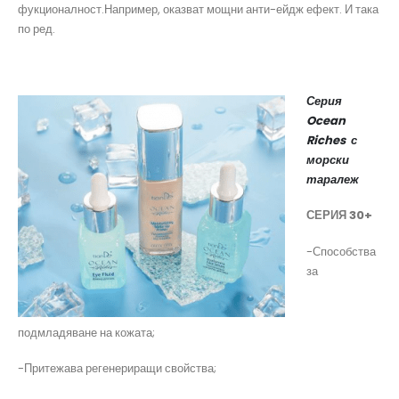
фукционалност.Например, оказват мощни анти-ейдж ефект. И така
по ред.
Серия
Ocean
Riches с
морски
таралеж
СЕРИЯ 30+
-Способства
за
подмладяване на кожата;
-Притежава регенериращи свойства;