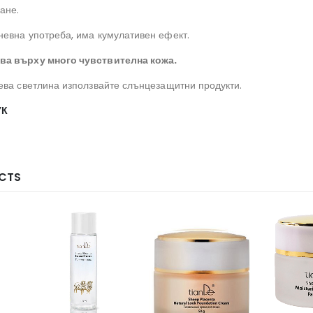
ане.
евна употреба, има кумулативен ефект.
зва върху много чувствителна кожа.
ева светлина използвайте слънцезащитни продукти.
УК
CTS