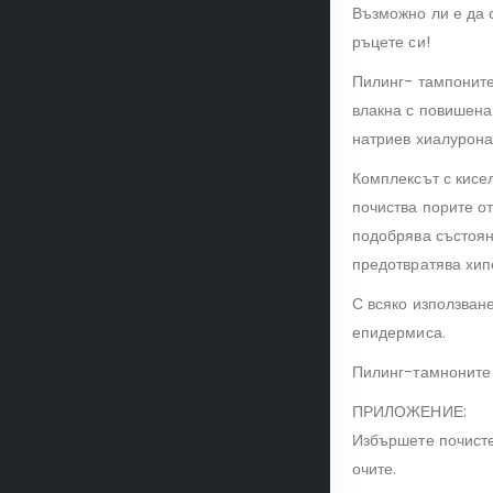
Възможно ли е да 
ръцете си!
Пилинг- тампоните
влакна с повишена
натриев хиалурона
Комплексът с кисел
почиства порите от
подобрява състоян
предотвратява хип
С всяко използван
епидермиса.
Пилинг-тамноните 
ПРИЛОЖЕНИЕ:
Избършете почистен
очите.