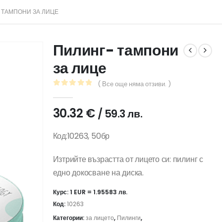
 ТАМПОНИ ЗА ЛИЦЕ
Пилинг- тампони
за лице
( Все още няма отзиви. )
0
out of 5
30.32
€
/ 59.3 лв.
Код:10263, 50бр
Изтрийте възрастта от лицето си: пилинг с
едно докосване на диска.
Курс: 1 EUR = 1.95583 лв.
Код:
10263
Категории:
за лицето
,
Пилинги
,