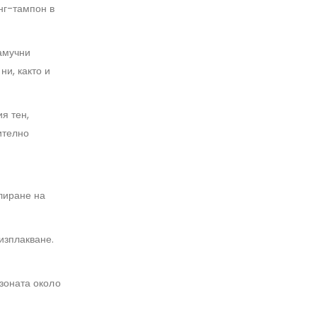
нг-тампон в
амучни
и, както и
я тен,
ително
лиране на
изплакване.
 зоната около