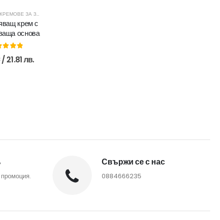
КРЕМОВЕ ЗА ЗРЯЛА КОЖА
ващ крем с
ваща основа
ut of 5
€
/ 21.81 лв.
%
Свържи се с нас
 промоция.
0884666235