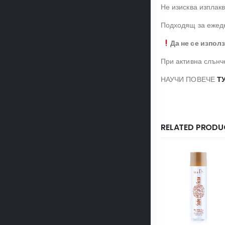
Не изисква изплакв
Подходящ за ежедн
Да не се изпол
При активна слънч
НАУЧИ ПОВЕЧЕ
Т
RELATED PRODU