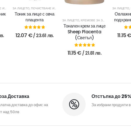
ИРАНЕ
ЗА ЛИЦЕТО
,
ПОЧИСТВАНЕ И ТОНИЗИРАНЕ
ЗА ЛИЦЕТО
,
ник
Тоник за лице с овча
Овлажня
плацента
подхран
ЗА ЛИЦЕТО
,
КРЕМОВЕ ЗА ЗРЯЛА КОЖА
Тонален крем за лице
Sheep Placenta
0
out of 5
0
o
12.07
€
11.15
лв.
/ 23.61 лв.
(Светъл)
0
out of 5
11.15
€
/ 21.81 лв.
за Доставка
Отстъпка до 25
латна доставка до офис на
За избрани продукти в
т над 50лв