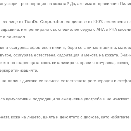
се ускори регенерация на кожата? Да, ако имате правилния Пили
 за лице от TianDe Corporation са дискове от 100% естествени п
 здравина, импрегнирани със специален серум с AHA и PHA киселин
т и пантенол.
ини осигурява ефективен пилинг, бори се с пигментацията, матови
вътре, осигурява естествена хидратация и мекота на кожата. Знач
ието на стареещата кожа: витализира я, прави я по-равна, свежа,
еркератинизацията.
е на пилинг дискове се засилва естествената регенерация и ексфо
са кумулативни, подходящи за ежедневна употреба и не изискват 
ата кожа на лицето, шията и деколтето с дискове, като избягвате