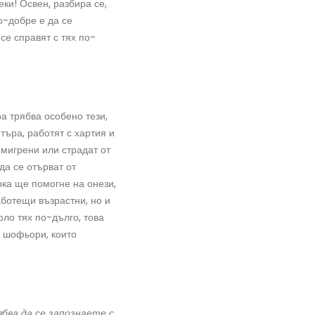
еки! Освен, разбира се,
По-добре е да се
се справят с тях по-
а трябва особено тези,
търа, работят с хартия и
мигрени или страдат от
 да се отърват от
рка ще помогне на онези,
аботещи възрастни, но и
коло тях по-дълго, това
о шофьори, които
бва да се запознаете с