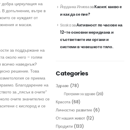
от добра циркулация на
Касия: какво е
Йорданка Илиева
за
. В допълнение, вътре в
и как да се пие?
които се нуждаят от
ажнения и масаж.
Активност по часове на
Sisska
за
12-те основни меридиана и
съответните им органи и
системи в човешкото тяло.
ности за поддържане на
та около него – голям
и всичко наведнъж?
десно решение. Това
Categories
козметология се приема
бираемо. Благодарение на
Здраве
(78)
твото за „пясък в очите“
Програми за здраве
(20)
около очите значително се
Красота
(68)
аситени с кислород и се
Личностно развитие
(6)
От нашия живот
(12)
Продукти
(133)