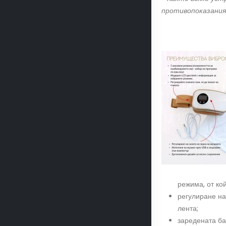
противопоказаният
режима, от ко
регулиране на
лента;
заредената ба