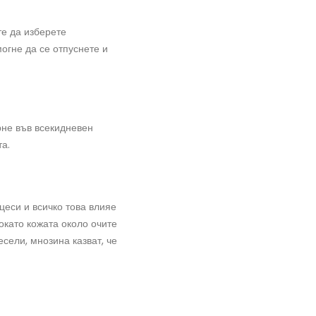
е да изберете
огне да се отпуснете и
рне във всекидневен
а.
цеси и всичко това влияе
окато кожата около очите
есели, мнозина казват, че