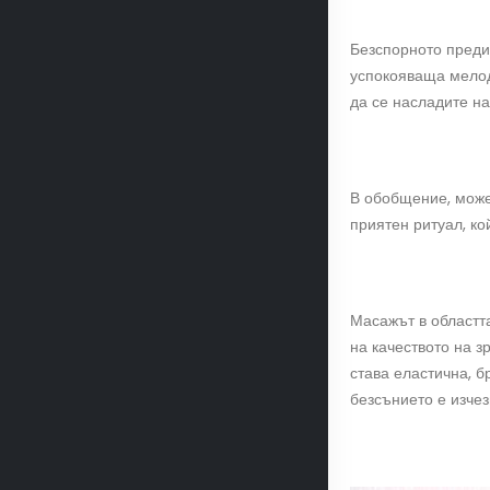
Безспорното преди
успокояваща мелоди
да се насладите на
В обобщение, може
приятен ритуал, ко
Масажът в областта
на качеството на з
става еластична, б
безсънието е изчез