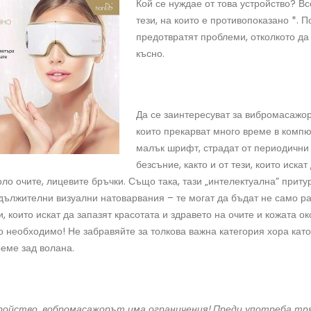
Кой се нуждае от това устройство? Вс
тези, на които е противопоказано *. 
предотвратят проблеми, отколкото да 
късно.
Да се заинтересуват за вибромасажор
които прекарват много време в компю
малък шрифт, страдат от периодични 
безсъние, както и от тези, които искат
ло очите, лицевите бръчки. Също така, тази „интелектуална” приту
одължителни визуални натоварвания – те могат да бъдат не само р
и, които искат да запазят красотата и здравето на очите и кожата о
о необходимо! Не забравяйте за толкова важна категория хора кат
реме зад волана.
тройство, вобромасажорът има ограничения! Преди употреба тря