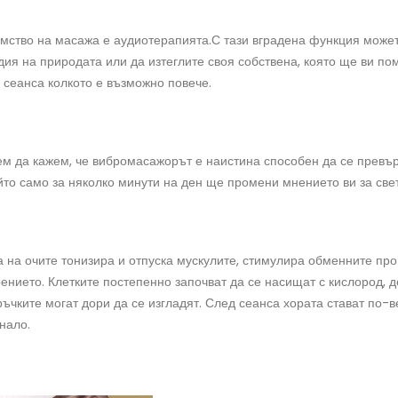
мство на масажа е аудиотерапията.С тази вградена функция может
я на природата или да изтеглите своя собствена, която ще ви пом
 сеанса колкото е възможно повече.
м да кажем, че вибромасажорът е наистина способен да се превъ
йто само за няколко минути на ден ще промени мнението ви за свет
 на очите тонизира и отпуска мускулите, стимулира обменните про
рението. Клетките постепенно започват да се насищат с кислород, д
ръчките могат дори да се изгладят. След сеанса хората стават по-в
нало.