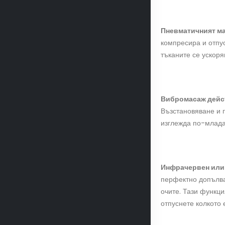
Пневматичният м
компресира и отпу
тъканите се ускоря
Вибромасаж дейс
Възстановяване и 
изглежда по-млада
Инфрачервен или
перфектно допълва
очите. Тази функци
отпуснете колкото 