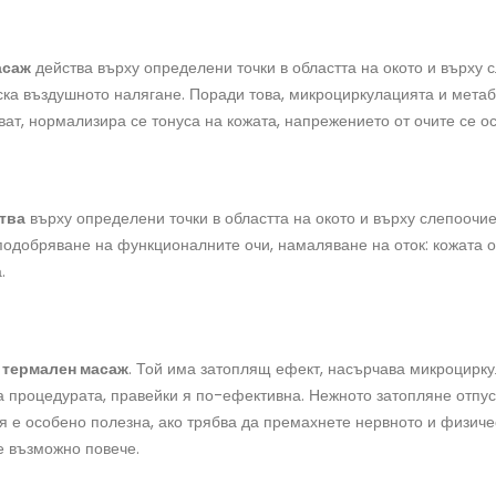
асаж
действа върху определени точки в областта на окото и върху с
ска въздушното налягане. Поради това, микроциркулацията и мета
ват, нормализира се тонуса на кожата, напрежението от очите се о
тва
върху определени точки в областта на окото и върху слепоочи
подобряване на функционалните очи, намаляване на оток: кожата о
.
 термален масаж
. Той има затоплящ ефект, насърчава микроцирку
 процедурата, правейки я по-ефективна. Нежното затопляне отпус
я е особено полезна, ако трябва да премахнете нервното и физиче
е възможно повече.