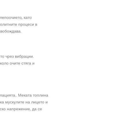
лепоочието, като
болитните процеси в
свобождава.
ето чрез вибрации.
коло очите стяга и
лацията.. Меката топлина
ка мускулите на лицето и
ско напрежение, да се