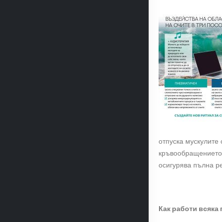
отпуска мускулите
кръвообращението,
осигурява пълна ре
Как работи всяка