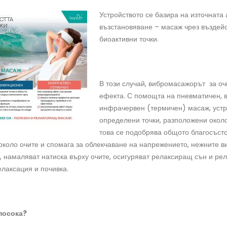
Устройството се базира на източната 
възстановяване – масаж чрез въздей
биоактивни точки.
В този случай, вибромасажорът за о
ефекта. С помощта на пневматичен, 
инфрачервен (термичен) масаж, устр
определени точки, разположени около
това се подобрява общото благосъст
 около очите и спомага за облекчаване на напрежението, нежните 
 намаляват натиска върху очите, осигуряват релаксиращ сън и ре
лаксация и почивка.
 посока?