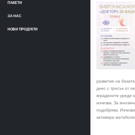
ПАКЕТИ
ЗА НАС
НОВИ ПРОДУКТИ
развитие на базат
днес с трясък от о
вградените уреди з
изчезва. За мнози
подобрява. Изчезва
активира метаболиз