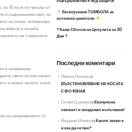
съвършенство е под защита!
, но 10 пъти по-висока от
Ексклузивна ТОМБОЛА за
Но в съвременния свят, за
истински ценители
ето на очите: телевизори,
 на живота и лошата
? Кажи Сбогом на Целулита за 30
в началото на стареенето
Дни ?
Последни коментари
тел и незаменим
днете света по нов начин!
Памела Петкова
за
ето и нежно засягат очите
ВЪЗСТАНОВЯВАНЕ НА КОСАТА
С BIO REHAB
Експресна
Силвия Църнева
за
свежест и младежко излъчване!
ане на напрежението от
Касия: какво е
Йорданка Илиева
за
и как да се пие?