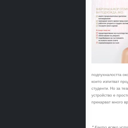
подпухналостта око
които изпитват пр
студенти. Но за тез
устройство е прост
прекарват много в
* Както всяко ус