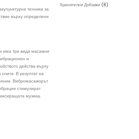
Хранителни Добавки
(8)
акупунктурна техника за
ствие върху определени
чи има три вида масажни
вибрационен и
ойството действа върху
 очите. В резултат на
ояние. Вибромасажорът
вибрации стимулират
лаксиращата музика,