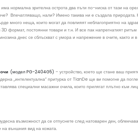
к има нормална зрителна острота два пъти по-ниска от тази на орел
онче? Впечатляващо, нали? Имено такива ни е създала природата. 
рде много неща, които могат да повлияят неблагоприятно на здрав
3D формат, постоянни товари и т.н. И все пак напрегнатият ритъм
мнозина днес се сблъскват с умора и напрежение в очите, както и 
 очи
(модел PG-2404G5)
– устройство, което ще стане ваш прия
дерна „интелектуална“ притурка от TianDe ще ви помогне да погле
ставлява специални масажни очила, които прилягат плътно към лиц
чудесна възможност да се отпуснете след натоварен ден, облекчав
е на външния вид на кожата.