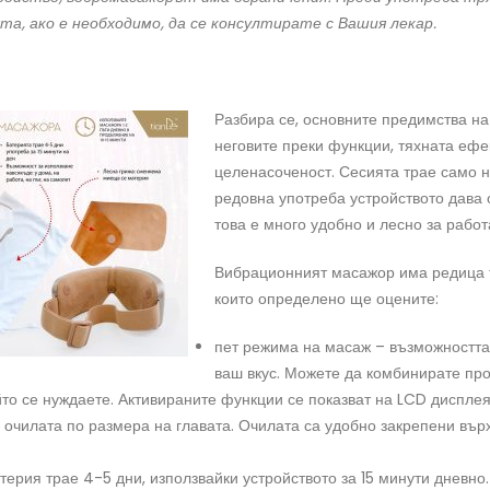
а, ако е необходимо, да се консултирате с Вашия лекар.
Разбира се, основните предимства н
неговите преки функции, тяхната ефе
целенасоченост. Сесията трае само н
редовна употреба устройството дава 
това е много удобно и лесно за работ
Вибрационният масажор има редица 
които определено ще оцените:
пет режима на масаж – възможността
ваш вкус. Можете да комбинирате про
йто се нуждаете. Активираните функции се показват на LCD дисплея
 очилата по размера на главата. Очилата са удобно закрепени вър
терия трае 4-5 дни, използвайки устройството за 15 минути дневно.