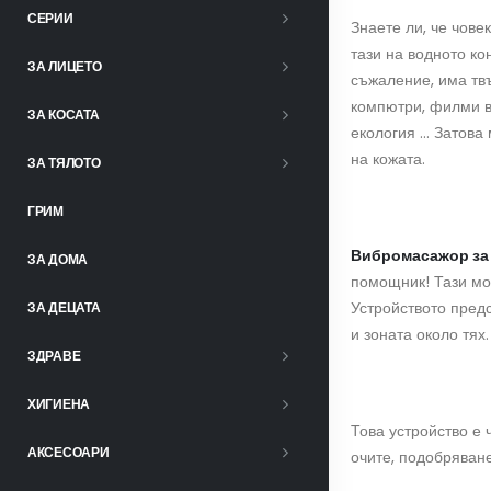
СЕРИИ
Знаете ли, че чове
тази на водното к
ЗА ЛИЦЕТО
съжаление, има твъ
компютри, филми в 
ЗА КОСАТА
екология … Затова 
на кожата.
ЗА ТЯЛОТО
ГРИМ
Вибром
асажор за
ЗА ДОМА
помощник! Тази мо
Устройството пред
ЗА ДЕЦАТА
и зоната около тях.
ЗДРАВЕ
ХИГИЕНА
Това устройство е 
АКСЕСОАРИ
очите, подобряван