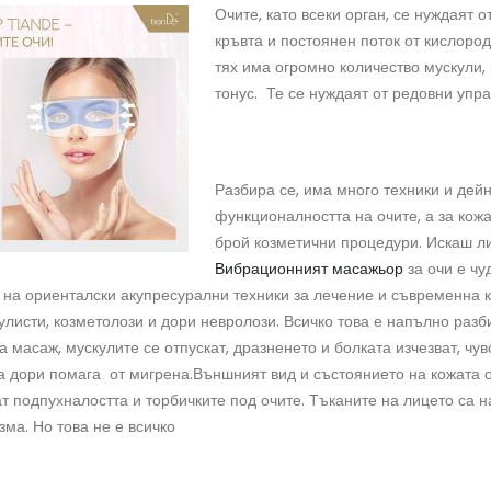
Очите, като всеки орган, се нуждаят 
кръвта и постоянен поток от кислород
тях има огромно количество мускули, 
тонус. Те се нуждаят от редовни упр
Разбира се, има много техники и дей
функционалността на очите, а за кожа
брой козметични процедури. Искаш л
Вибрационният масажьор
за очи е чу
а на ориенталски акупресурални техники за лечение и съвременна 
кулисти, козметолози и дори невролози. Всичко това е напълно раз
а масаж, мускулите се отпускат, дразненето и болката изчезват, чувс
на дори помага от мигрена.Външният вид и състоянието на кожата 
т подпухналостта и торбичките под очите. Тъканите на лицето са н
ма. Но това не е всичко