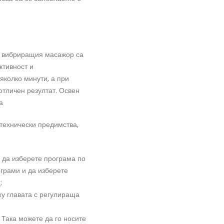
а вибриращия масажор са
ктивност и
яколко минути, а при
отличен резултат. Освен
а
технически предимства,
 да изберете програма по
грами и да изберете
;
ху главата с регулираща
 Така можете да го носите