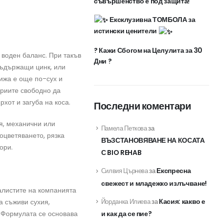
съвършенство е под защита!
Ексклузивна ТОМБОЛА за
истински ценители
? Кажи Сбогом на Целулита за 30
 воден баланс. При такъв
Дни ?
съдържащи цинк, или
ижа е още по-сух и
ериите свободно да
хот и загуба на коса.
Последни коментари
я, механични или
Памела Петкова
за
оцветяването, рязка
ВЪЗСТАНОВЯВАНЕ НА КОСАТА
ори.
С BIO REHAB
Експресна
Силвия Църнева
за
свежест и младежко излъчване!
алистите на компанията
Касия: какво е
Йорданка Илиева
за
а съживи сухия,
! Формулата се основава
и как да се пие?