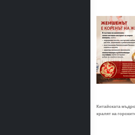
Китайската мъдрос
кралят на горскит