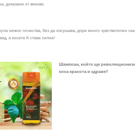
а, доказани от векове.
ла нежно почиства, без да изсушава, дори много чувствителен ск
вид, а косата й става силна!
Шампоан, който ще революционизи
коса красота и здраве!