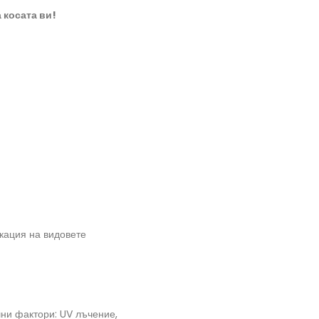
 косата ви!
икация на видовете
шни фактори: UV лъчение,