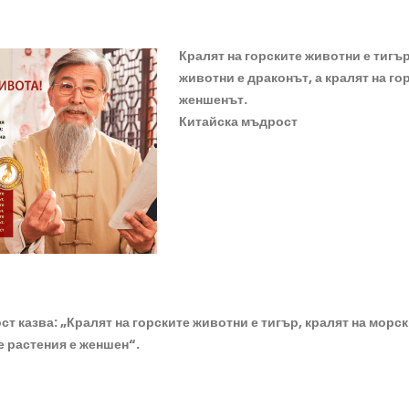
Кралят на горските животни е тигър
животни е драконът, а кралят на го
женшенът.
Китайска мъдрост
т казва: „Кралят на горските животни е тигър, кралят на морск
е растения е женшен“.