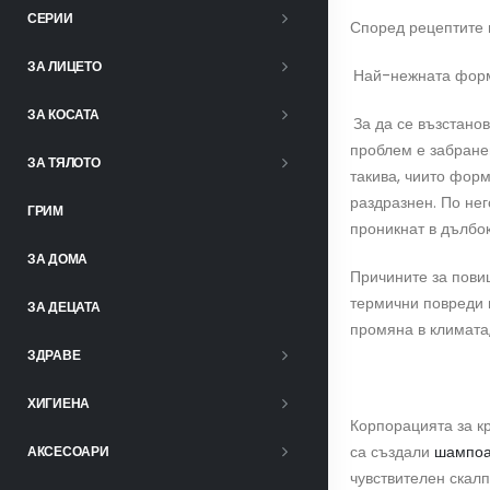
СЕРИИ
Според рецептите 
ЗА ЛИЦЕТО
Най-нежната фор
ЗА КОСАТА
За да се възстано
проблем е забране
ЗА ТЯЛОТО
такива, чиито форм
раздразнен. По нег
ГРИМ
проникнат в дълбок
ЗА ДОМА
Причините за пови
термични повреди 
ЗА ДЕЦАТА
промяна в климата,
ЗДРАВЕ
ХИГИЕНА
Корпорацията за к
са създали
шампоа
АКСЕСОАРИ
чувствителен скалп