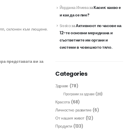
Касия: какво е
Йорданка Илиева
за
и как да се пие?
Активност по часове на
Sisska
за
алп, склонен към лющене.
12-те основни меридиана и
съответните им органи и
системи в човешкото тяло.
ра представата ви за
Categories
Здраве
(78)
Програми за здраве
(20)
Красота
(68)
Личностно развитие
(6)
От нашия живот
(12)
Продукти
(133)