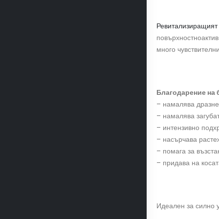
Ревитализиращият
повърхностноактив
много чувствителни
Благодарение на 
– намалява дразне
– намалява загубат
– интензивно подхр
– насърчава расте
– помага за възста
– придава на косат
Идеален за силно у