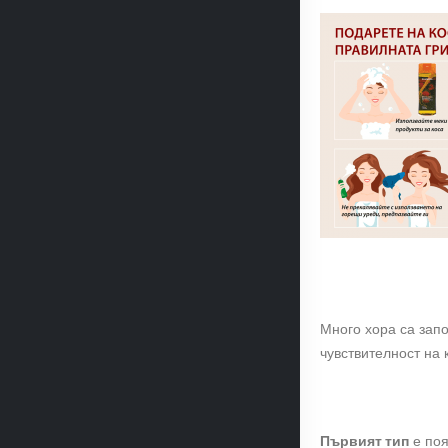
Много хора са зап
чувствителност на 
Първият тип
е поя