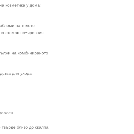
на козметика у дома;
облеми на тялото:
 на стомашно-чревния
 дължи на комбинираното
дства для ухода.
деален.
 твърде близо до скалпа