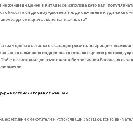
на женшен е ценен в Китай и се използва като най-популярнат
пособността си да събужда енергия, да съживява и удължава м
апочва да се нарича „коренът на живота“.
 на тази ценна съставка е създаден ревитализиращият шампоан
н женшен в шампоана подхранва косата, насърчава растежа, укр
Той е в състояние да възстанови биологичния баланс на скалпа 
 фоликули.
държа истински корен от женшен.
 ефективни омекотители и успокояващи съставки, които внимателн