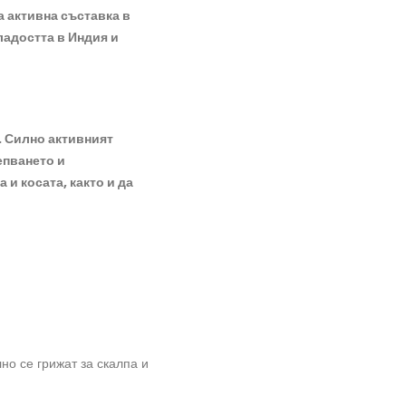
а активна съставка в
ладостта в Индия и
. Силно активният
епването и
и косата, както и да
о се грижат за скалпа и