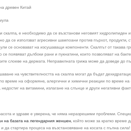
на древен Китай
мула
ви скалпа, е необходимо да се възстанови неговият хидролипиден и
но да се използват агресивни шампоани против пърхот, продукти, 
ули се основават на изсушаващи компоненти. Скалпът от такава гр
о се появяват дълбоки рани и пукнатини, които позволяват на бакт
ите слоеве на дермата. Неправилната грижа може да доведе до пър
шаване на чувствителността на скалпа могат да бъдат дехидратаци
по време на оформяне, алергични и химични реакции по време на 
 недостиг на витамини, излагане на слънце и други негативни факт
расота и здраве е уверена, че няма неразрешими проблеми. Специ
н на базата на легендарния женшен
, който може за кратко време д
 и да стартира процеса на възстановяване на косата с пълна сила