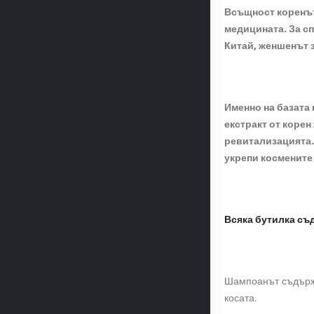
Всъщност коренът 
медицината. За с
Китай, женшенът з
Именно на базата
екстракт от коре
ревитализацията. 
укрепи космените
Всяка бутилка съ
Шампоанът съдържа
косата.