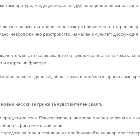
ски температури, кондициониран въздух; нерационално използване 
ишаване на чувствителността на кожата, причинено от вътрешни пр
анс; невропсихично разстройство; намален имунитет; дисфункция
валентен, когато повишаването на чувствителността на кожата се
и и вътрешни фактори.
имание на свое здоровье, образ жизни и подбирать правильные сре
новни насоки за грижа за чувствителен скалп.
и продукти за коса. Ревитализиращ шампоан с корен от женшен е и
ребени с фини или остри зъби.
с уредите за горещ стайлинг, не приближавайте сешоар или стилер