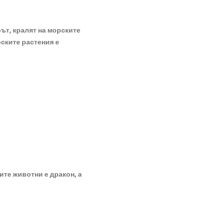
ът, кралят на морските
рските растения е
ите животни е дракон, а