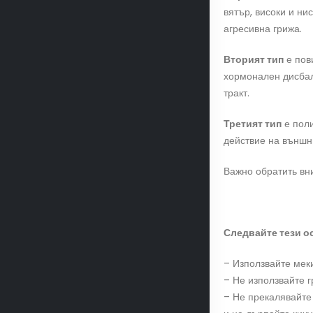
вятър, високи и ни
агресивна грижа.
Вторият тип
е пов
хормонален дисбал
тракт.
Третият тип
е поли
действие на външн
Важно обратить вн
Следвайте тези ос
– Използвайте мек
– Не използвайте г
– Не прекалявайте 