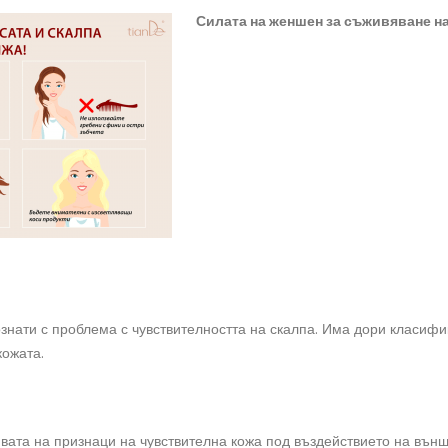
Силата на женшен за съживяване на
ознати с проблема с чувствителността на скалпа. Има дори класиф
кожата.
вата на признаци на чувствителна кожа под въздействието на вън