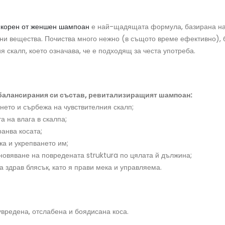
 корен от женшен шампоан
е най-щадящата формула, базирана на
ни вещества. Почиства много нежно (в същото време ефективно), 
я скалп, което означава, че е подходящ за честа употреба.
балансирания си състав, ревитализиращият шампоан:
нето и сърбежа на чувствителния скалп;
а на влага в скалпа;
анва косата;
жа и укрепването им;
новяване на повредената struktura по цялата й дължина;
а здрав блясък, като я прави мека и управляема.
вредена, отслабена и боядисана коса.