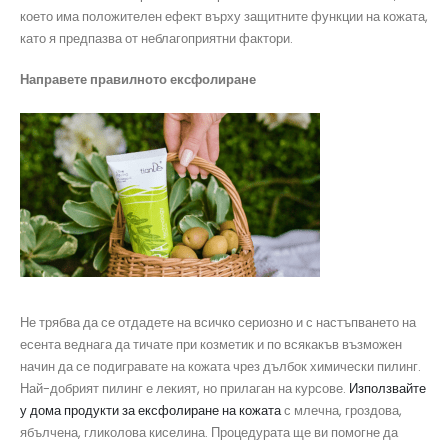
което има положителен ефект върху защитните функции на кожата,
като я предпазва от неблагоприятни фактори.
Направете правилното ексфолиране
Не трябва да се отдадете на всичко сериозно и с настъпването на
есента веднага да тичате при козметик и по всякакъв възможен
начин да се подигравате на кожата чрез дълбок химически пилинг.
Най-добрият пилинг е лекият, но прилаган на курсове.
Използвайте
у дома продукти за ексфолиране на кожата
с млечна, гроздова,
ябълчена, гликолова киселина. Процедурата ще ви помогне да