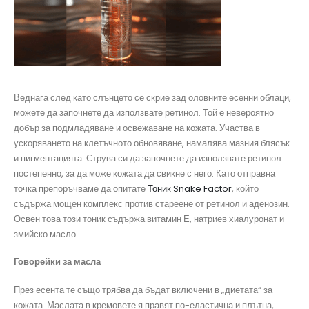
Веднага след като слънцето се скрие зад оловните есенни облаци,
можете да започнете да използвате ретинол. Той е невероятно
добър за подмладяване и освежаване на кожата. Участва в
ускоряването на клетъчното обновяване, намалява мазния блясък
и пигментацията. Струва си да започнете да използвате ретинол
постепенно, за да може кожата да свикне с него. Като отправна
точка препоръчваме да опитате
Тоник Snake Factor
, който
съдържа мощен комплекс против стареене от ретинол и аденозин.
Освен това този тоник съдържа витамин Е, натриев хиалуронат и
змийско масло.
Говорейки за масла
През есента те също трябва да бъдат включени в „диетата“ за
кожата. Маслата в кремовете я правят по-еластична и плътна,