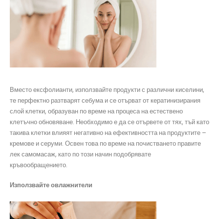
Вместо ексфолианти, използвайте продукти с различни киселини,
те перфектно разтварят себума и се отърват от кератинизирания
слой клетки, образуван по време на процеса на естествено
клетъчно обновяване. Необходимо е да се отървете от тях, тъй като
такива клетки влияят негативно на ефективността на продуктите –
кремове и серуми. Освен това по време на почистването правите
лек самомасаж, като по този начин подобрявате
кръвообращението.
Използвайте овлажнители