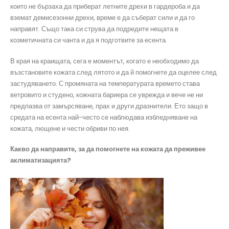
които не бързаха да приберат летните дрехи в гардероба и да
вземат демисезонни дрехи, време е да съберат сили и да го
направят. Също така си струва да подредите нещата в
козметичната си чанта и да я подготвите за есента.
В края на краищата, сега е моментът, когато е необходимо да
възстановите кожата след лятото и да й помогнете да оцелее след
застудяването. С промяната на температурата времето става
ветровито и студено, кожната бариера се уврежда и вече не ни
предпазва от замърсяване, прах и други дразнители. Ето защо в
средата на есента най-често се наблюдава избледняване на
кожата, лющене и чести обриви по нея.
Какво да направите, за да помогнете на кожата да преживее
аклиматизацията?