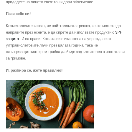
придадете на лицето свеж тон и дори облекчение.
Пази себе си!
Козметолозите казват, че най-голямата грешка, която можете да
направите през есента, е да спрете да използвате продукти с
SPF
защита
. И са прави! Кожата ви е изложена на увреждане от
ултравиолетовите лъчи през цялата година, така че
слънцезащитният крем трябва да бъде задължителен в чантата ви
за гримове.
И, разбира се, яжте правилно!