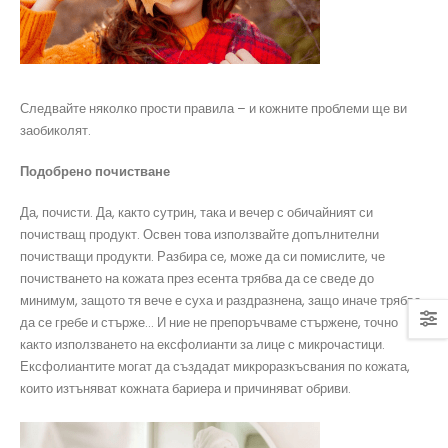
Следвайте няколко прости правила – и кожните проблеми ще ви
заобиколят.
Подобрено почистване
Да, почисти. Да, както сутрин, така и вечер с обичайният си
почистващ продукт. Освен това използвайте допълнителни
почистващи продукти. Разбира се, може да си помислите, че
почистването на кожата през есента трябва да се сведе до
минимум, защото тя вече е суха и раздразнена, защо иначе трябва
да се гребе и стърже… И ние не препоръчваме стържене, точно
както използването на ексфолианти за лице с микрочастици.
Ексфолиантите могат да създадат микроразкъсвания по кожата,
които изтъняват кожната бариера и причиняват обриви.