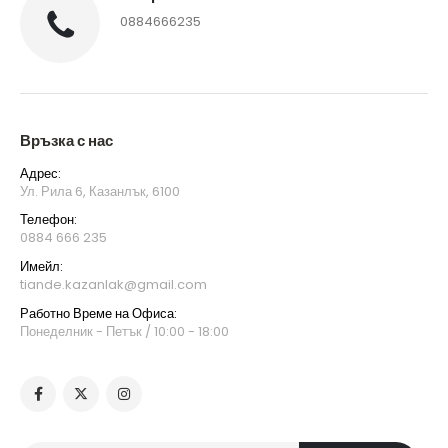
0884666235
Връзка с нас
Адрес:
Ул. Рила 6, Казанлък, 6100
Телефон:
0884 666 235
Имейл:
tiande.kazanlak@gmail.com
Работно Време на Офиса:
Понеделник - Петък / 10:00 - 18:00