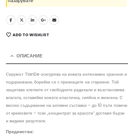
пазарувате
ADD TO WISHLIST
ОПИСАНИЕ
Серумът TianDe осигурява на кожата интензивно хранене и
подхранване, борейки се с признаците на стареене. Той
защитава клетките от свободните радикали и възстановява
влагата, оставяйки кожата еластична, сияйна и жизнена. С
високо съдържание на активни съставки – до 10 пъти повече
от кремовете – този „концентрат за красота“ доставя бързи
и видими резултати.
Предимства: