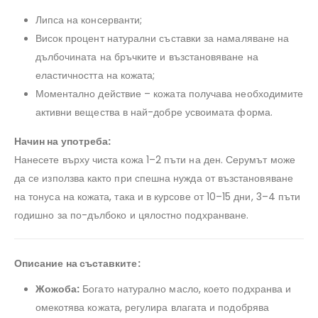
Липса на консерванти;
Висок процент натурални съставки за намаляване на
дълбочината на бръчките и възстановяване на
еластичността на кожата;
Моментално действие – кожата получава необходимите
активни вещества в най-добре усвоимата форма.
Начин на употреба:
Нанесете върху чиста кожа 1–2 пъти на ден. Серумът може
да се използва както при спешна нужда от възстановяване
на тонуса на кожата, така и в курсове от 10–15 дни, 3–4 пъти
годишно за по-дълбоко и цялостно подхранване.
Описание на съставките:
Жожоба:
Богато натурално масло, което подхранва и
омекотява кожата, регулира влагата и подобрява