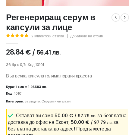
Регенериращ серум в
капсули за лице
2
клиентски отзива
|
Добавяне на отзив
5.00
out of 5
28.84
€
/ 56.41 лв.
36 бр х 0,7г Код:10101
Във всяка капсула голяма порция красота
Курс: 1 EUR = 1.95583 лв.
Код:
10101
Категории:
за лицето
,
Серуми и емулсии
Остават ви само
50.00
€
за безплатна
/ 97.79 лв.
доставка до офис на Еконт;
50.00
€
за
/ 97.79 лв.
безплатна доставка до адрес!
Продължете да