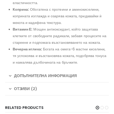
еластичността.
Коприна:
Обогатена с протеини и аминокиселини,
коприната изглажда и озарява кожата, придавайки ѝ
мекота и кадифена текстура.
Витамин Е:
Мощен антиоксидант, който защитава
клетките от свободните радикали, забавя процесите на
стареене и подпомага възстановяването на кожата.
Вечерна иглика:
Богата на омега-6 мастни киселини,
тя успокоява и възстановява кожата, подобрява тонуса
и намалява дълбочината на бръчките.
ДОПЪЛНИТЕЛНА ИНФОРМАЦИЯ
ОТЗИВИ (2)
RELATED PRODUCTS