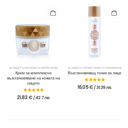
ЗА ЛИЦЕТО
,
КРЕМОВЕ ЗА ЗРЯЛА КОЖА
ЗА ЛИЦЕТО
,
ПОЧИСТВАНЕ И ТОНИЗИРАНЕ
Крем за комплексно
Възстановяващ тоник за лице
възстановяване на кожата на
лицето
0
out of 5
16.05
€
/ 31.39 лв.
0
out of 5
21.83
€
/ 42.7 лв.