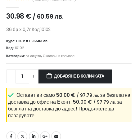
0
out of 5
30.98
€
/ 60.59 лв.
36 бр х 0,7г Код:10102
Курс: 1 EUR = 1.95583 лв.
Код:
10102
Категории:
за лицето
,
Околоочни кремове
ДОБАВЯНЕ В КОЛИЧКАТА
Остават ви само
50.00
€
за безплатна
/ 97.79 лв.
доставка до офис на Еконт;
50.00
€
за
/ 97.79 лв.
безплатна доставка до адрес!
Продължете да
пазарувате