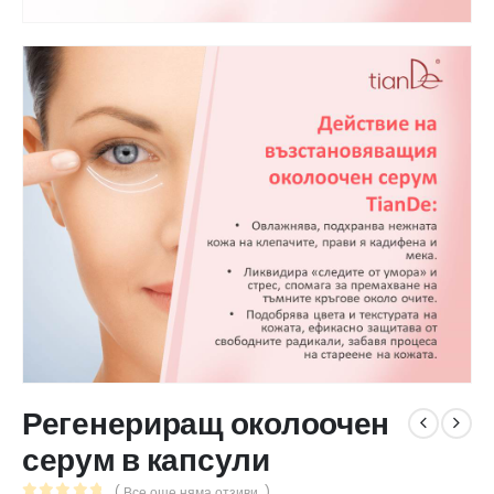
Регенериращ околоочен
серум в капсули
( Все още няма отзиви. )