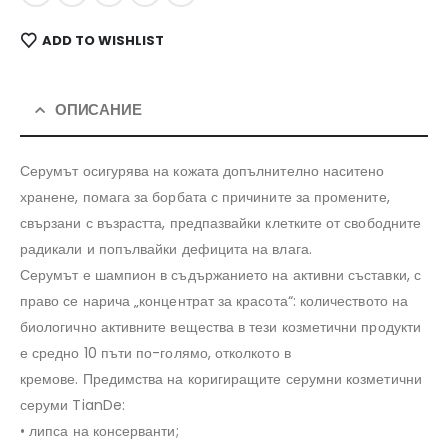
ADD TO WISHLIST
ОПИСАНИЕ
Серумът осигурява на кожата допълнително наситено
хранене, помага за борбата с причините за промените,
свързани с възрастта, предпазвайки клетките от свободните
радикали и попълвайки дефицита на влага.
Серумът е шампион в съдържанието на активни съставки, с
право се нарича „концентрат за красота“: количеството на
биологично активните вещества в тези козметични продукти
е средно 10 пъти по-голямо, отколкото в
кремове. Предимства на коригиращите серумни козметични
серуми TianDe:
• липса на консерванти;