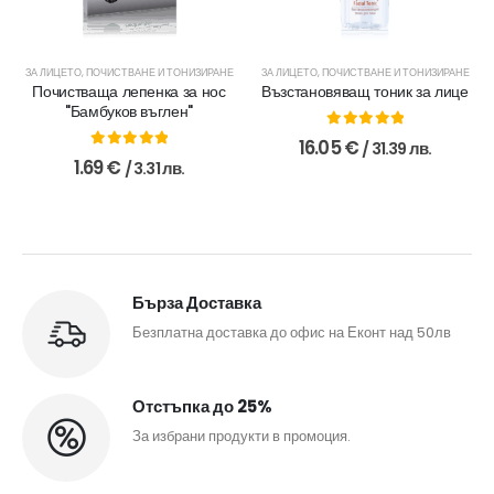
ЗА ЛИЦЕТО
,
ПОЧИСТВАНЕ И ТОНИЗИРАНЕ
ЗА ЛИЦЕТО
,
ПОЧИСТВАНЕ И ТОНИЗИРАНЕ
Почистваща лепенка за нос
Възстановяващ тоник за лице
"Бамбуков въглен"
0
out of 5
16.05
€
/ 31.39 лв.
0
out of 5
1.69
€
/ 3.31 лв.
Бърза Доставка
Безплатна доставка до офис на Еконт над 50лв
Отстъпка до 25%
За избрани продукти в промоция.