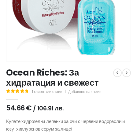
Ocean Riches: За
хидратация и свежест
1
клиентски отзив
|
Добавяне на отзив
5.00
out of 5
54.66
€
/ 106.91 лв.
Купете хидрогелни лепенки за очи с червени водорасли и
юзу хиалуронов серум за лице!