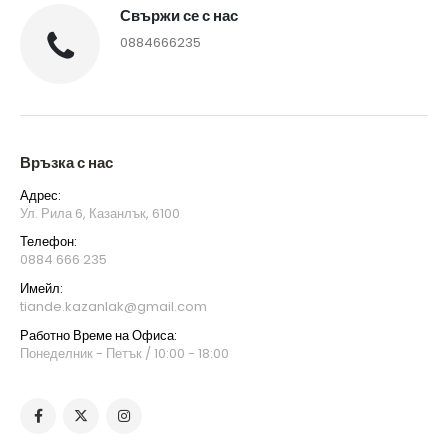
Свържи се с нас
0884666235
Връзка с нас
Адрес:
Ул. Рила 6, Казанлък, 6100
Телефон:
0884 666 235
Имейл:
tiande.kazanlak@gmail.com
Работно Време на Офиса:
Понеделник - Петък / 10:00 - 18:00