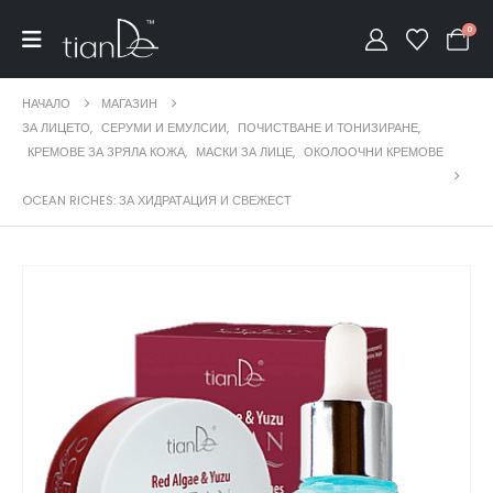
0
НАЧАЛО
МАГАЗИН
ЗА ЛИЦЕТО
,
СЕРУМИ И ЕМУЛСИИ
,
ПОЧИСТВАНЕ И ТОНИЗИРАНЕ
,
КРЕМОВЕ ЗА ЗРЯЛА КОЖА
,
МАСКИ ЗА ЛИЦЕ
,
ОКОЛООЧНИ КРЕМОВЕ
OCEAN RICHES: ЗА ХИДРАТАЦИЯ И СВЕЖЕСТ