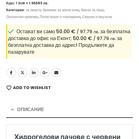
Курс: 1 EUR = 1.95583 лв.
Категории:
за лицето
,
Кремове за зряла кожа
,
Маски за лице
,
Околоочни кремове
,
Почистване и тонизиране
,
Серуми и емулсии
Остават ви само
50.00
€
за безплатна
/ 97.79 лв.
доставка до офис на Еконт;
50.00
€
за
/ 97.79 лв.
безплатна доставка до адрес!
Продължете да
пазарувате
ADD TO WISHLIST
ОПИСАНИЕ