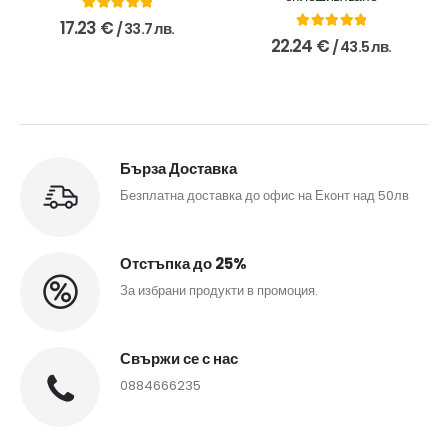
5.00
out of 5
17.23
€
/ 33.7 лв.
5.00
out of 5
22.24
€
/ 43.5 лв.
Бърза Доставка
Безплатна доставка до офис на Еконт над 50лв
Отстъпка до 25%
За избрани продукти в промоция.
Свържи се с нас
0884666235