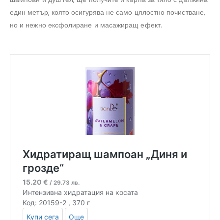
един метър, която осигурява не само цялостно почистване,
но и нежно ексфолиране и масажиращ ефект.