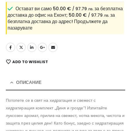
Остават ви само
50.00
€
за безплатна
/ 97.79 лв.
доставка до офис на Еконт;
50.00
€
за
/ 97.79 лв.
безплатна доставка до адрес!
Продължете да
пазарувате
ADD TO WISHLIST
ОПИСАНИЕ
Потопете се в свят на хидратация и свежест с
хидратиращия комплект „Диня и грозде“! Изпитайте
луксозен аромат, прилив на свежест, нотка мекота, чистота и
защита през целия ден! Като бонус, заедно с хидратиращия
шампоан и душ гел, ще получите и кърпа за тяло с дължина