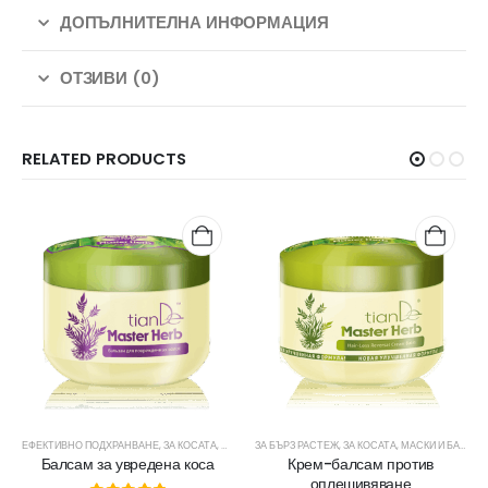
ДОПЪЛНИТЕЛНА ИНФОРМАЦИЯ
ОТЗИВИ (0)
RELATED PRODUCTS
ЕФЕКТИВНО ПОДХРАНВАНЕ
,
ЗА КОСАТА
,
МАСКИ И БАЛСАМИ ЗА КОСА
ЗА БЪРЗ РАСТЕЖ
,
ЗА КОСАТА
,
МАСКИ И БАЛСАМИ ЗА КОСА
Балсам за увредена коса
Крем-балсам против
оплешивяване