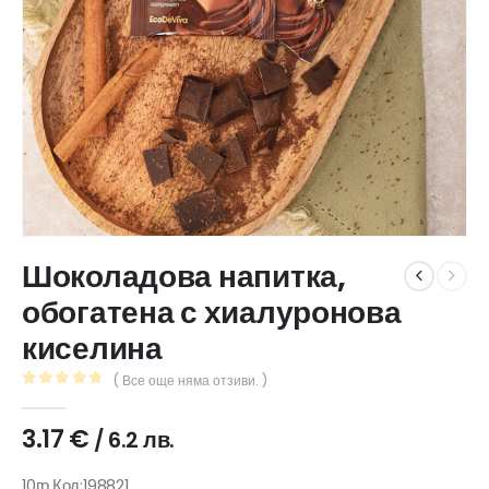
Шоколадова напитка,
обогатена с хиалуронова
киселина
( Все още няма отзиви. )
0
out of 5
3.17
€
/ 6.2 лв.
10гр,Код:198821