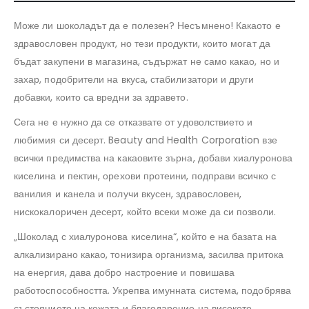
Може ли шоколадът да е полезен? Несъмнено! Какаото е
здравословен продукт, но тези продукти, които могат да
бъдат закупени в магазина, съдържат не само какао, но и
захар, подобрители на вкуса, стабилизатори и други
добавки, които са вредни за здравето.
Сега не е нужно да се отказвате от удоволствието и
любимия си десерт. Beauty and Health Corporation взе
всички предимства на какаовите зърна, добави хиалуронова
киселина и пектин, орехови протеини, подправи всичко с
ванилия и канела и получи вкусен, здравословен,
нискокалоричен десерт, който всеки може да си позволи.
„Шоколад с хиалуронова киселина“, който е на базата на
алкализирано какао, тонизира организма, засилва притока
на енергия, дава добро настроение и повишава
работоспособността. Укрепва имунната система, подобрява
състоянието на кожата и благодарение на високото