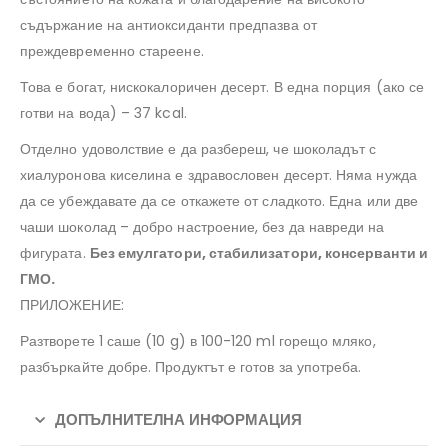
съдържание на антиоксиданти предпазва от
преждевременно стареене.
Това е богат, нискокалоричен десерт. В една порция (ако се
готви на вода) – 37 kcal.
Отделно удоволствие е да разбереш, че шоколадът с
хиалуронова киселина е здравословен десерт. Няма нужда
да се убеждавате да се откажете от сладкото. Една или две
чаши шоколад – добро настроение, без да навреди на
фигурата.
Без емулгатори, стабилизатори, консерванти и
ГМО.
ПРИЛОЖЕНИЕ:
Разтворете 1 саше (10 g) в 100-120 ml горещо мляко,
разбъркайте добре. Продуктът е готов за употреба.
ДОПЪЛНИТЕЛНА ИНФОРМАЦИЯ