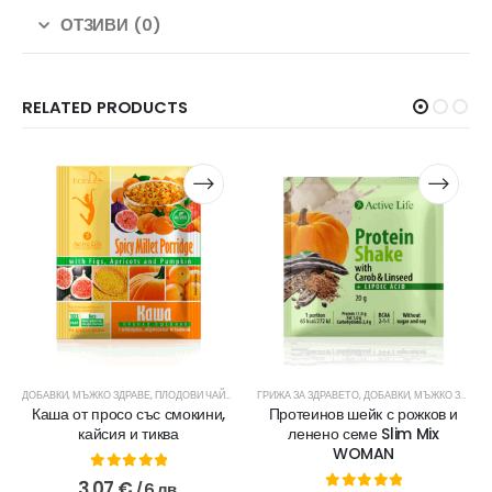
ОТЗИВИ (0)
RELATED PRODUCTS
О ЗДРАВЕ
ЧАЙОВЕ И ДОБАВКИ
ДОБАВКИ
,
ЗДРАВЕ
,
ЧАЙОВЕ И ДОБАВКИ
,
МЪЖКО ЗДРАВЕ
,
МЪЖКО ЗДРАВЕ
,
ПЛОДОВИ ЧАЙОВЕ
,
ПРОТЕИНОВИ ШЕЙКОВЕ
,
ПРОДУКТИ ЗА МЪЖЕ
ГРИЖА ЗА ЗДРАВЕТО
,
ЧАЙОВЕ И ДОБАВКИ
,
ПРОТЕИНОВИ ШЕЙКОВЕ
,
ДОБАВКИ
,
МЪЖКО ЗДРАВЕ
,
Ч
Каша от просо със смокини,
Протеинов шейк с рожков и
кайсия и тиква
ленено семе Slim Mix
WOMAN
0
out of 5
3.07
€
/ 6 лв.