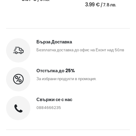
0
out of 5
3.99
€
/ 7.8 лв.
Бърза Доставка
Безплатна доставка до офис на Еконт над 50лв
Отстъпка до 25%
За избрани продукти в промоция.
Свържи се с нас
0884666235