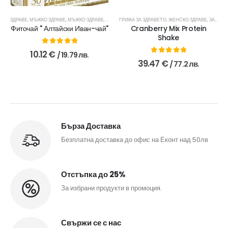
ЗДРАВЕ
,
ЧАЙОВЕ И ДОБАВКИ
,
МЪЖКО ЗДРАВЕ
,
МЪЖКО ЗДРАВЕ
,
ПРОДУКТИ ЗА МЪЖЕ
ГРИЖА ЗА ЗДРАВЕТО
,
ЧАЙОВЕ ЗА ДЕТОКСИКАЦИЯ
,
ЖЕНСКО ЗДРАВЕ
,
ЗА ТЯЛОТО
,
ЧА
Фиточай " Алтайски Иван-чай"
Cranberry Mix Protein
Shake
0
out of 5
10.12
€
/ 19.79 лв.
0
out of 5
39.47
€
/ 77.2 лв.
Бърза Доставка
Безплатна доставка до офис на Еконт над 50лв
Отстъпка до 25%
За избрани продукти в промоция.
Свържи се с нас