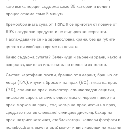
като всяка порция съдържа само 36 калории и целият
процес отнема само 5 минути.
Кремообразната супа от TianDe се приготвя от повече от
99% натурални продукти и не съдържа консерванти.
Наслаждавайте се на здравословна храна, без да губите
цялото си свободно време на печката.
Какво съдържа супата? Зеленчуци и зърнени храни, както и
вещества, които са изключително полезни за тялото.
Състав: картофени люспи, брашно от амарант, брашно от
леща (15%), инулин, броколи на прах (8%), тиква на прах
(7%), спанак на прах, емулгатор: слънчогледов лецитин,
нишестен сироп, слънчогледово масло, червен пипер на
прах, морков на прах , сол, копър на прах, чесън на прах,
средство против слепване: силициев диоксид, бахар на
прах, натриев казеинат, стабилизатори: калиеви фосфати и
полифосфати, емулгатори: моно- и диглицериди на мастни