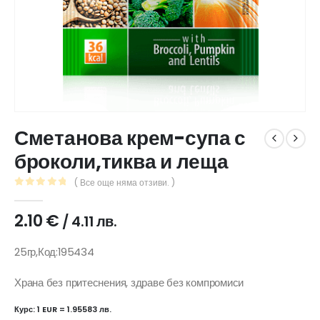
Сметанова крем-супа с
броколи,тиква и леща
( Все още няма отзиви. )
0
out of 5
2.10
€
/ 4.11 лв.
25гр,Код:195434
Храна без притеснения, здраве без компромиси
Курс: 1 EUR = 1.95583 лв.