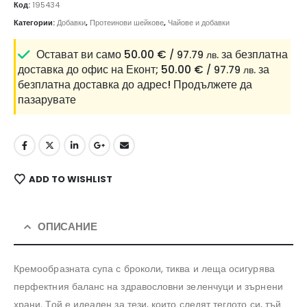
Код:
195434
Категории:
Добавки
,
Протеинови шейкове
,
Чайове и добавки
Остават ви само
50.00
€
за безплатна
/ 97.79 лв.
доставка до офис на Еконт;
50.00
€
за
/ 97.79 лв.
безплатна доставка до адрес!
Продължете да
пазарувате
ADD TO WISHLIST
ОПИСАНИЕ
Кремообразната супа с броколи, тиква и леща осигурява
перфектния баланс на здравословни зеленчуци и зърнени
храни. Той е идеален за тези, които следят теглото си, тъй