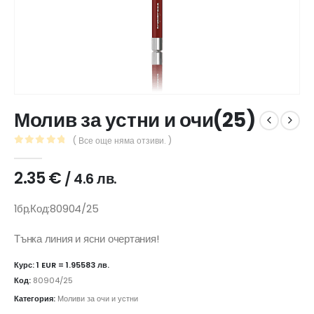
Молив за устни и очи(25)
( Все още няма отзиви. )
0
out of 5
2.35
€
/ 4.6 лв.
1бр,Код:80904/25
Тънка линия и ясни очертания!
Курс: 1 EUR = 1.95583 лв.
Код:
80904/25
Категория:
Моливи за очи и устни