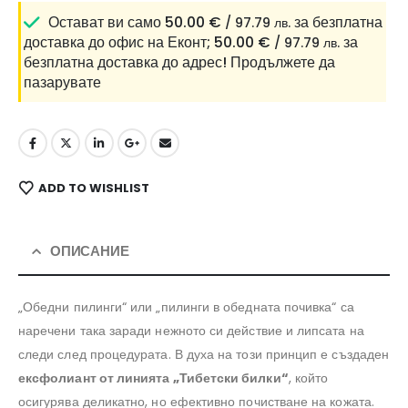
Остават ви само
50.00
€
за безплатна
/ 97.79 лв.
доставка до офис на Еконт;
50.00
€
за
/ 97.79 лв.
безплатна доставка до адрес!
Продължете да
пазарувате
ADD TO WISHLIST
ОПИСАНИЕ
„Обедни пилинги“ или „пилинги в обедната почивка“ са
наречени така заради нежното си действие и липсата на
следи след процедурата. В духа на този принцип е създаден
ексфолиант от линията „Тибетски билки“
, който
осигурява деликатно, но ефективно почистване на кожата.