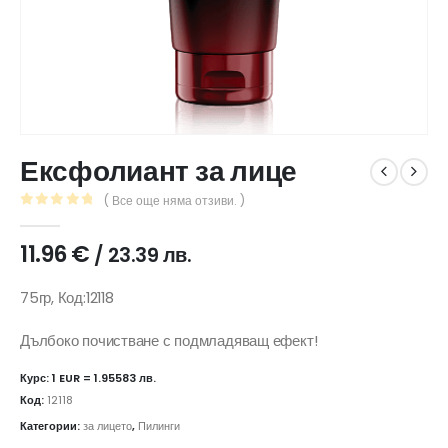
Ексфолиант за лице
( Все още няма отзиви. )
0
out of 5
11.96
€
/ 23.39 лв.
75гр, Код:12118
Дълбоко почистване с подмладяващ ефект!
Курс: 1 EUR = 1.95583 лв.
Код:
12118
Категории:
за лицето
,
Пилинги