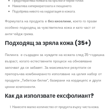
Предотвратява появата на бръчки и черни точки.
Намалява хиперкератозата и лющенето.
Подобрява нивото на хидратация в кожата.
Формулата на продукта е
без киселини
, което го прави
особено подходящ за чувствителна кожа и като част от
анти-ейдж грижа.
Подходящ за зряла кожа (35+)
Пилинга е създаден за нуждите на кожата след 35-годишна
възраст, когато естествените процеси на обновяване
започват да се забавят. За максимални резултати се
препоръчва комбинираното използване на целия набор от
продукти „Тибетски билки“, базирани на кордицепс и други
ценни компоненти.
Как да използвате ексфолиант?
Нанесете малко количество от продукта върху чиста кожа.