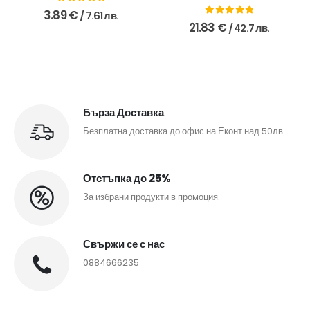
0
out of 5
3.89
€
/ 7.61 лв.
0
out of 5
21.83
€
/ 42.7 лв.
Бърза Доставка
Безплатна доставка до офис на Еконт над 50лв
Отстъпка до 25%
За избрани продукти в промоция.
Свържи се с нас
0884666235