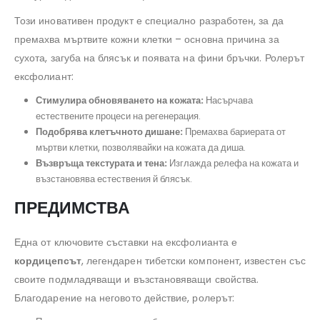
Този иновативен продукт е специално разработен, за да
премахва мъртвите кожни клетки – основна причина за
сухота, загуба на блясък и появата на фини бръчки. Ролерът
ексфолиант:
Стимулира обновяването на кожата:
Насърчава
естествените процеси на регенерация.
Подобрява клетъчното дишане:
Премахва бариерата от
мъртви клетки, позволявайки на кожата да диша.
Възвръща текстурата и тена:
Изглажда релефа на кожата и
възстановява естествения й блясък.
ПРЕДИМСТВА
Една от ключовите съставки на ексфолианта е
кордицепсът
, легендарен тибетски компонент, известен със
своите подмладяващи и възстановяващи свойства.
Благодарение на неговото действие, ролерът: