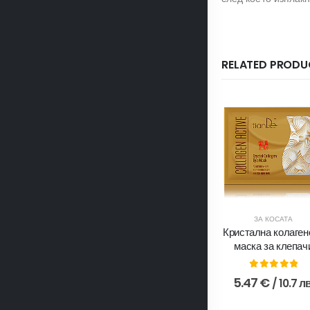
RELATED PRODU
ЗА КОСАТА
Кристална колаген
маска за клепач
0
out of 5
5.47
€
/ 10.7 лв