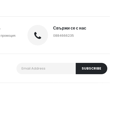
%
Свържи се с нас
 промоция.
0884666235