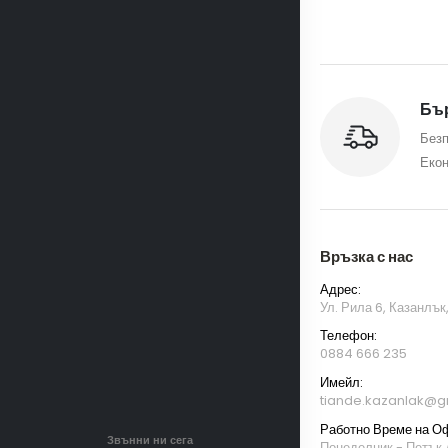
Бър
Безп
Екон
Връзка с нас
Адрес:
Ул. Рила 6, Казанлък
Телефон:
0884 666 235
Имейл:
tiande.kazanlak@g
Работно Време на О
Звънни ни сега
Понеделник - Петък /