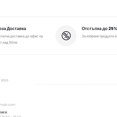
за Доставка
Отстъпка до 25
латна доставка до офис на
За избрани продукти в
т над 50лв
, 6100
mail.com
фиса:
 10:00 - 18:00