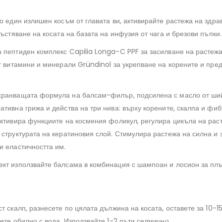
о един излишен косъм от главата ви, активирайте растежа на здра
гъстяване на косата на базата на инфузия от чага и брезови пъпки.
 пептиден комплекс Capilia Longa-C PPF за засилване на растежа
от витамини и минерали Gründinol за укрепване на корените и пре
хранващата формула на балсам-филър, подсилена с масло от ший
тивна грижа и действа на три нива: върху корените, скалпа и фиб
активира функциите на космения фоликул, регулира цикъла на рас
структурата на кератиновия слой. Стимулира растежа на силна и з
и еластичността им.
кт използвайте балсама в комбинация с шампоан и лосион за плъ
т скалп, разнесете по цялата дължина на косата, оставете за 10-15
ете обилно с вода. Използвайте 1-2 пъти седмично.