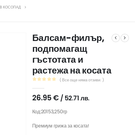
В КОСОПАД
Балсам-филър,
подпомагащ
гъстотата и
растежа на косата
( Все още няма отзиви. )
0
out of 5
26.95
€
/ 52.71 лв.
Код:20153,250гр
Премиум грижа за косата!