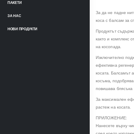
ПАКЕТИ
За да не падне нит
ЗА НАС
коса с балсам за с
НОВИ ПРОДУКТИ
Продуктът съдържа
както и комплекс 
на косопада.
Изключително под
ефективна регенера
косата. Балсамът 
косъма, подобрява 
повишава блясъка 
За максимален ефе
растеж на косата.
ПРИЛОЖЕНИЕ:
Нанесете върху чис
след което изплакн