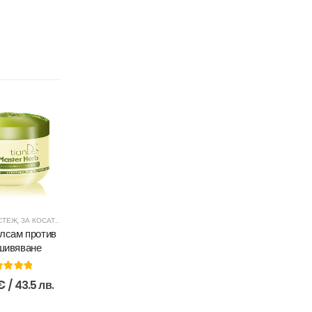
СТЕЖ
,
ЗА КОСАТА
,
МАСКИ И БАЛСАМИ ЗА КОСА
,
ПРОТИВ КОСОПАД
лсам против
шивяване
0
out of 5
€
/ 43.5 лв.