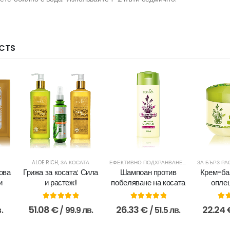
CTS
ALOE RICH
,
ЗА КОСАТА
ЕФЕКТИВНО ПОДХРАНВАНЕ
,
ЗА КОСАТА
ЗА БЪРЗ РА
ова
Грижа за косата: Сила
Шампоан против
Крем-ба
и
и растеж!
побеляване на косата
опле
5.00
out of 5
5.00
out of 5
5.0
51.08
€
26.33
€
22.24
.
/ 99.9 лв.
/ 51.5 лв.