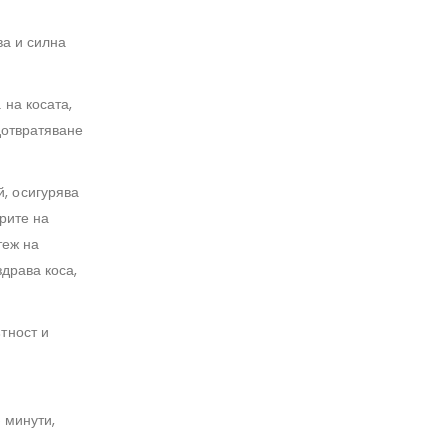
ва и силна
 на косата,
дотвратяване
, осигурява
рите на
теж на
драва коса,
тност и
 минути,