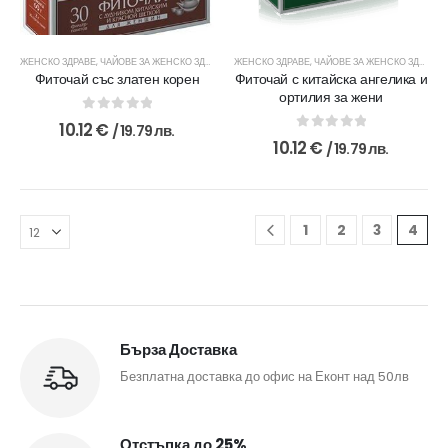
ЖЕНСКО ЗДРАВЕ
,
ЧАЙОВЕ ЗА ЖЕНСКО ЗДРАВЕ
,
ЧАЙОВЕ И ДОБАВКИ
ЖЕНСКО ЗДРАВЕ
,
ЧАЙОВЕ ЗА ЖЕНСКО ЗДРАВЕ
,
Фиточай със златен корен
Фиточай с китайска ангелика и
ортилия за жени
0
out of 5
10.12
€
/ 19.79 лв.
0
out of 5
10.12
€
/ 19.79 лв.
1
2
3
4
Бърза Доставка
Безплатна доставка до офис на Еконт над 50лв
Отстъпка до 25%