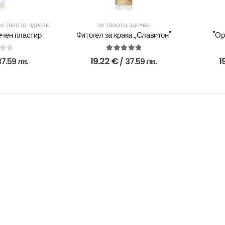
ЗА ТЯЛОТО
,
ЗДРАВЕ
ЗА ТЯЛОТО
,
ЗДРАВЕ
ечен пластир
Фитогел за крака ,,Славитон"
"Ор
of 5
5.00
out of 5
19.22
€
1
37.59 лв.
/ 37.59 лв.