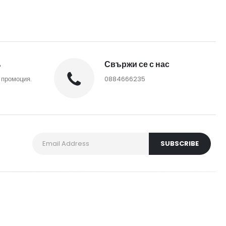
%
Свържи се с нас
 промоция.
0884666235