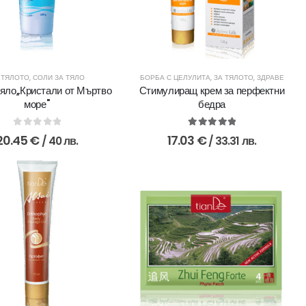
 ТЯЛОТО
,
СОЛИ ЗА ТЯЛО
БОРБА С ЦЕЛУЛИТА
,
ЗА ТЯЛОТО
,
ЗДРАВЕ
тяло,,Кристали от Мъртво
Стимулиращ крем за перфектни
море''
бедра
0
out of 5
5.00
out of 5
20.45
€
17.03
€
/ 40 лв.
/ 33.31 лв.