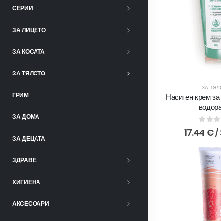
СЕРИИ
ЗА ЛИЦЕТО
ЗА КОСАТА
ЗА ТЯЛОТО
ЗА ТЯЛ
ГРИМ
Наситен крем за
водор
ЗА ДОМА
0
out 
17.44
€
/ 
ЗА ДЕЦАТА
ЗДРАВЕ
ХИГИЕНА
АКСЕСОАРИ