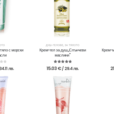
ОТО
ДУШ-ГЕЛОВЕ
,
ЗА ТЯЛОТО
 тяло с морски
Крем-гел за душ,,Слънчеви
Крем-м
асли
маслини''
of 5
5.00
out of 5
15.03
€
2
34.11 лв.
/ 29.4 лв.