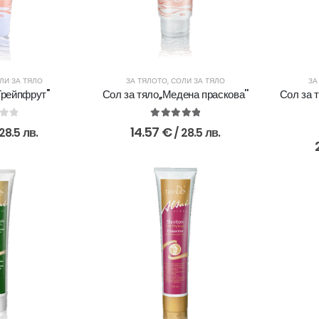
ЛИ ЗА ТЯЛО
ЗА ТЯЛОТО
,
СОЛИ ЗА ТЯЛО
ЗА
Грейпфрут''
Сол за тяло,,Медена праскова''
Сол за 
of 5
5.00
out of 5
14.57
€
 28.5 лв.
/ 28.5 лв.