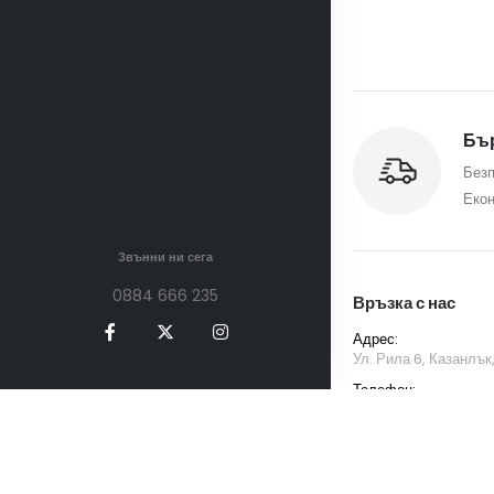
Бър
Безп
Екон
Звънни ни сега
0884 666 235
Връзка с нас
Адрес:
Ул. Рила 6, Казанлък
Телефон:
0884 666 235
Имейл:
tiande.kazanlak@g
Работно Време на О