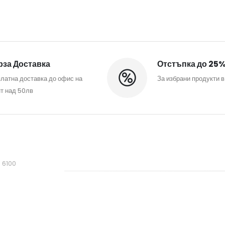
за Доставка
Отстъпка до 25
латна доставка до офис на
За избрани продукти в
т над 50лв
, 6100
mail.com
фиса: