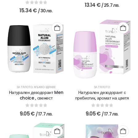
0
out of 5
13.14
€
/ 25.7 лв.
0
out of 5
15.34
€
/ 30 лв.
ЗА ТЯЛОТО
,
МЪЖКО ЗДРАВЕ
ЗА ТЯЛОТО
Натурален дезодорант Men
Натурален дезодорант с
choice , свежест
пребиотик, аромат на цветя
0
out of 5
0
out of 5
9.05
€
9.05
€
/ 17.7 лв.
/ 17.7 лв.