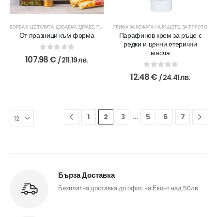
БОРБА С ЦЕЛУЛИТА
,
ДОБАВКИ
,
ЗДРАВЕ
,
ПАКЕТИ
,
ГРИЖА ЗА КОЖАТА НА РЪЦЕТЕ
СОЛИ ЗА ТЯЛО
,
ЧАЙОВЕ И ДОБАВКИ
,
ЗА ТЯЛОТО
От празници към форма
Парафинов крем за ръце с
редки и ценни етерични
масла
0
out of 5
107.98
€
/ 211.19 лв.
0
out of 5
12.48
€
/ 24.41 лв.
…
1
2
3
5
6
7
Бърза Доставка
Безплатна доставка до офис на Еконт над 50лв