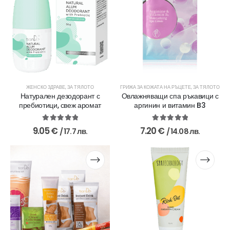
ЖЕНСКО ЗДРАВЕ
,
ЗА ТЯЛОТО
ГРИЖА ЗА КОЖАТА НА РЪЦЕТЕ
,
ЗА ТЯЛОТО
Натурален дезодорант с
Овлажняващи спа ръкавици с
пребиотици, свеж аромат
аргинин и витамин B3
5.00
out of 5
5.00
out of 5
9.05
€
7.20
€
/ 17.7 лв.
/ 14.08 лв.