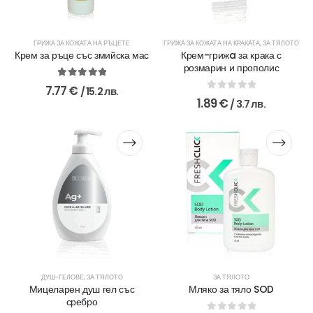
ГРИЖА ЗА КОЖАТА НА РЪЦЕТЕ
ГРИЖА ЗА КОЖАТА НА КРАКАТА
,
ЗА ТЯЛОТО
Крем за ръце със змийска мас
Крем-грижa за крака с
розмарин и прополис
5.00
out of 5
7.77
€
/ 15.2 лв.
0
out of 5
1.89
€
/ 3.7 лв.
ДУШ-ГЕЛОВЕ
,
ЗА ТЯЛОТО
ЗА ТЯЛОТО
Мицеларен душ гел със
Мляко за тяло SOD
сребро