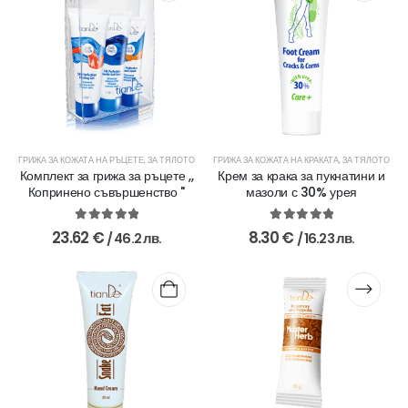
ГРИЖА ЗА КОЖАТА НА РЪЦЕТЕ
,
ЗА ТЯЛОТО
ГРИЖА ЗА КОЖАТА НА КРАКАТА
,
ЗА ТЯЛОТО
Комплект за грижа за ръцете ,,
Крем за крака за пукнатини и
Копринено съвършенство ''
мазоли с 30% урея
5.00
out of 5
5.00
out of 5
23.62
€
8.30
€
/ 46.2 лв.
/ 16.23 лв.