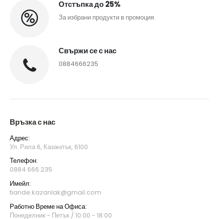
Отстъпка до 25%
За избрани продукти в промоция.
Свържи се с нас
0884666235
Връзка с нас
Адрес:
Ул. Рила 6, Казанлък, 6100
Телефон:
0884 666 235
Имейл:
tiande.kazanlak@gmail.com
Работно Време на Офиса:
Понеделник - Петък / 10:00 - 18:00