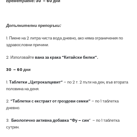
Времетраене:
30 – 60 дни
Допълнителни препоръки:
1. Пиене на 2 литра чиста вода дневно, ако няма ограничения по
здравословни причини.
2. Използвайте
вана за крака “Китайски билки”.
30 – 60 дни
1.
Таблетки „Цитрокалцевит“
– по 2 т. 2 пъти на ден, във втората
половина на деня.
2.
“Таблетки с екстракт от гроздови семки”
– по 1 таблетка
дневно.
3.
Биологично активна добавка “Фу – син
” – по 1 таблетка
сутрин.