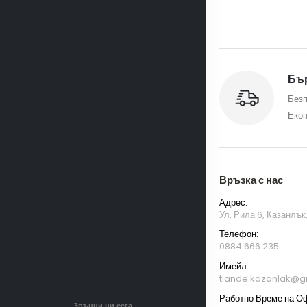
Бър
Безп
Екон
Връзка с нас
Адрес:
Ул. Рила 6, Казанлък
Телефон:
0884 666 235
Имейл:
tiande.kazanlak@g
Работно Време на О
Звънни ни сега