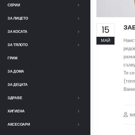
СЕРИИ
ЗА ЛИЦЕТО
ЗА
15
ЗА КОСАТА
Наист
МАЙ
ЗА ТЯЛОТО
редо
разка
ГРИМ
съзву
ЗА ДОМА
Те се
(топл
ЗА ДЕЦАТА
Ванил
ЗДРАВЕ
ХИГИЕНА
SI
АКСЕСОАРИ