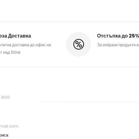
за Доставка
Отстъпка до 25
латна доставка до офис на
За избрани продукти в
т над 50лв
, 6100
mail.com
фиса: