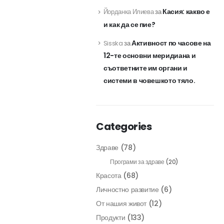
Касия: какво е
Йорданка Илиева
за
и как да се пие?
Активност по часове на
Sisska
за
12-те основни меридиана и
съответните им органи и
системи в човешкото тяло.
Categories
Здраве
(78)
Програми за здраве
(20)
Красота
(68)
Личностно развитие
(6)
От нашия живот
(12)
Продукти
(133)