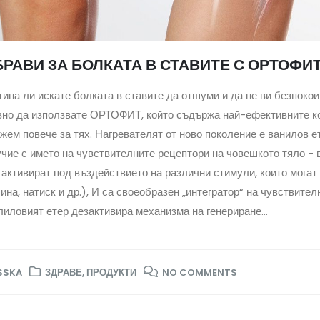
БРАВИ ЗА БОЛКАТА В СТАВИТЕ С ОРТОФИ
ина ли искате болката в ставите да отшуми и да не ви безпоко
вно да използвате ОРТОФИТ, който съдържа най-ефективните ко
жем повече за тях. Нагревателят от ново поколение е ванилов ет
чие с името на чувствителните рецептори на човешкото тяло - 
 активират под въздействието на различни стимули, които могат
ина, натиск и др.), И са своеобразен „интегратор“ на чувствител
иловият етер дезактивира механизма на генериране...
SSKA
ЗДРАВЕ
,
ПРОДУКТИ
NO COMMENTS