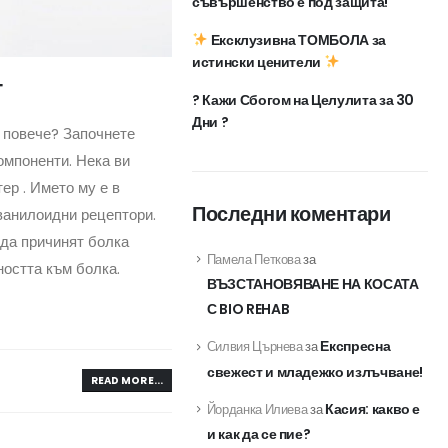
съвършенство е под защита!
Ексклузивна ТОМБОЛА за
истински ценители
Т
? Кажи Сбогом на Целулита за 30
Дни ?
и повече? Започнете
мпоненти. Нека ви
ер . Името му е в
Последни коментари
ванилоидни рецептори.
 да причинят болка
Памела Петкова
за
ността към болка.
ВЪЗСТАНОВЯВАНЕ НА КОСАТА
С BIO REHAB
Експресна
Силвия Църнева
за
свежест и младежко излъчване!
READ MORE...
Касия: какво е
Йорданка Илиева
за
и как да се пие?