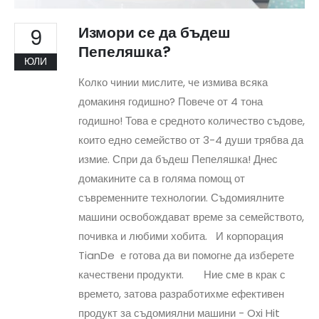
Измори се да бъдеш
9
Пепеляшка?
ЮЛИ
Колко чинии мислите, че измива всяка
домакиня годишно? Повече от 4 тона
годишно! Това е средното количество съдове,
които едно семейство от 3-4 души трябва да
измие. Спри да бъдеш Пепеляшка! Днес
домакините са в голяма помощ от
съвременните технологии. Съдомиялните
машини освобождават време за семейството,
почивка и любими хобита. И корпорация
TianDe е готова да ви помогне да изберете
качествени продукти. Ние сме в крак с
времето, затова разработихме ефективен
продукт за съдомиялни машини - Oxi Hit