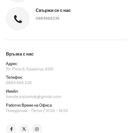
Свържи се с нас
0884666235
Връзка с нас
Адрес:
Ул. Рила 6, Казанлък, 6100
Телефон:
0884 666 235
Имейл:
tiande.kazanlak@gmail.com
Работно Време на Офиса:
Понеделник - Петък / 10:00 - 18:00