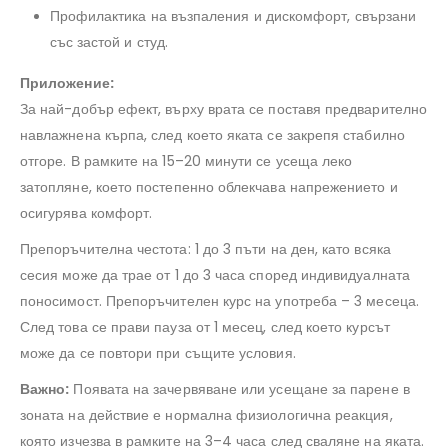
Профилактика на възпаления и дискомфорт, свързани
със застой и студ.
Приложение:
За най-добър ефект, върху врата се поставя предварително
навлажнена кърпа, след което яката се закрепя стабилно
отгоре. В рамките на 15–20 минути се усеща леко
затопляне, което постепенно облекчава напрежението и
осигурява комфорт.
Препоръчителна честота: 1 до 3 пъти на ден, като всяка
сесия може да трае от 1 до 3 часа според индивидуалната
поносимост. Препоръчителен курс на употреба – 3 месеца.
След това се прави пауза от 1 месец, след което курсът
може да се повтори при същите условия.
Важно:
Появата на зачервяване или усещане за парене в
зоната на действие е нормална физиологична реакция,
която изчезва в рамките на 3–4 часа след сваляне на яката.