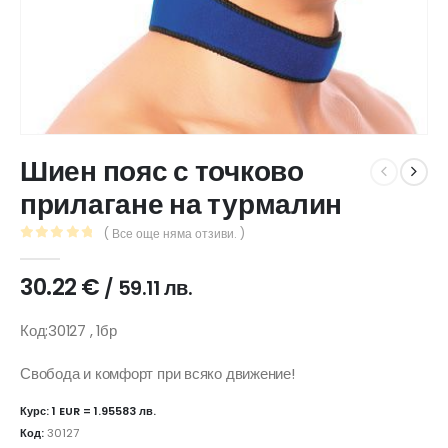
Шиен пояс с точково
прилагане на турмалин
( Все още няма отзиви. )
0
out of 5
30.22
€
/ 59.11 лв.
Код:30127 , 1бр
Свобода и комфорт при всяко движение!
Курс: 1 EUR = 1.95583 лв.
Код:
30127