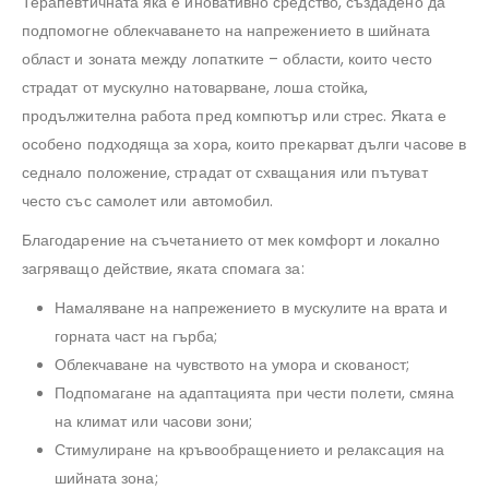
Терапевтичната яка е иновативно средство, създадено да
подпомогне облекчаването на напрежението в шийната
област и зоната между лопатките – области, които често
страдат от мускулно натоварване, лоша стойка,
продължителна работа пред компютър или стрес. Яката е
особено подходяща за хора, които прекарват дълги часове в
седнало положение, страдат от схващания или пътуват
често със самолет или автомобил.
Благодарение на съчетанието от мек комфорт и локално
загряващо действие, яката спомага за:
Намаляване на напрежението в мускулите на врата и
горната част на гърба;
Облекчаване на чувството на умора и скованост;
Подпомагане на адаптацията при чести полети, смяна
на климат или часови зони;
Стимулиране на кръвообращението и релаксация на
шийната зона;