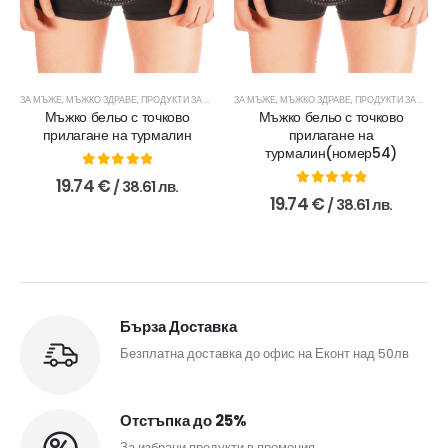
ЗА МЪЖЕ
,
МЪЖКО ЗДРАВЕ
,
ПРОДУКТИ ЗА МЪЖЕ
,
ЗА МЪЖЕ
ТУРМАЛИН
,
МЪЖКО ЗДРАВЕ
,
ПРОДУКТИ ЗА МЪЖЕ
Мъжко бельо с точково
Мъжко бельо с точково
прилагане на турмалин
прилагане на
турмалин(номер54)
0
out of 5
19.74
€
/ 38.61 лв.
0
out of 5
19.74
€
/ 38.61 лв.
Бърза Доставка
Безплатна доставка до офис на Еконт над 50лв
Отстъпка до 25%
За избрани продукти в промоция.