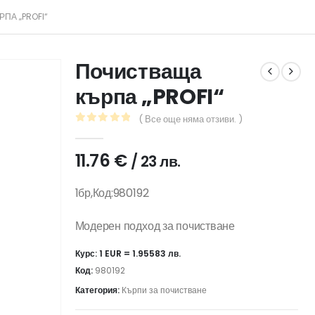
ПА „PROFI“
Почистваща
кърпа „PROFI“
( Все още няма отзиви. )
0
out of 5
11.76
€
/ 23 лв.
1бр,Код:980192
Модерен подход за почистване
Курс: 1 EUR = 1.95583 лв.
Код:
980192
Категория:
Кърпи за почистване