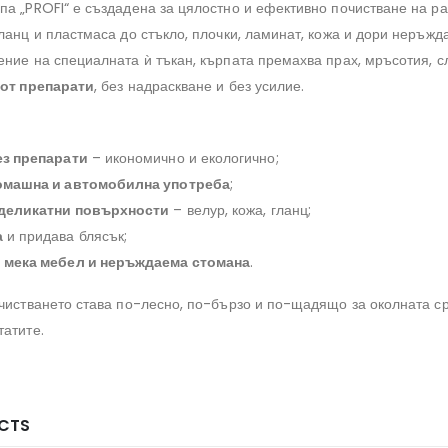
па „PROFI“ е създадена за цялостно и ефективно почистване на р
гланц и пластмаса до стъкло, плочки, ламинат, кожа и дори неръж
ение на специалната ѝ тъкан, кърпата премахва прах, мръсотия, с
 от препарати
, без надраскване и без усилие.
ез препарати
– икономично и екологично;
омашна и автомобилна употреба
;
деликатни повърхности
– велур, кожа, гланц;
а
и придава блясък;
а
мека мебел и неръждаема стомана
.
очистването става по-лесно, по-бързо и по-щадящо за околната с
татите.
CTS