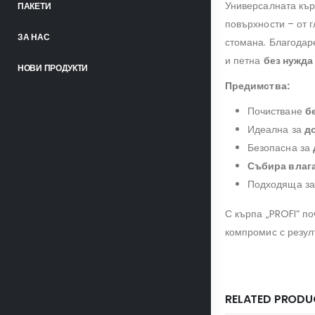
Универсалната кър
ПАКЕТИ
повърхности – от 
ЗА НАС
стомана. Благодар
и петна
без нужда
НОВИ ПРОДУКТИ
Предимства:
Почистване
б
Идеална за
д
Безопасна за
Събира влаг
Подходяща з
С кърпа „PROFI“ п
компромис с резул
RELATED PRODU