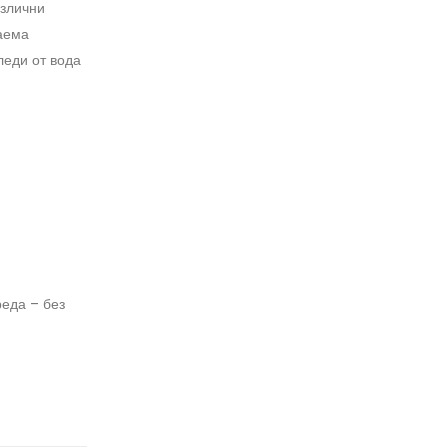
азлични
даема
леди от вода
реда – без