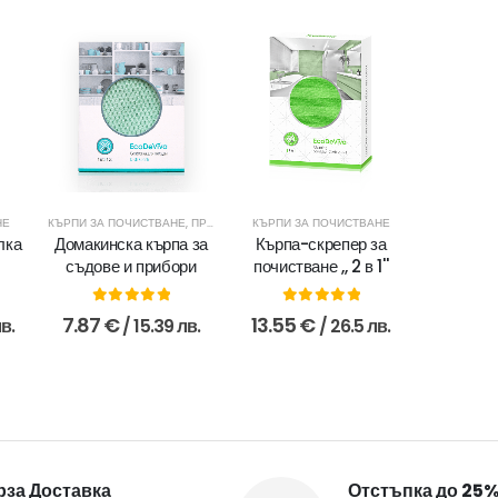
НЕ
КЪРПИ ЗА ПОЧИСТВАНЕ
,
ПРОДУКТИ ЗА ДОМА
КЪРПИ ЗА ПОЧИСТВАНЕ
лка
Домакинска кърпа за
Кърпа-скрепер за
съдове и прибори
почистване ,, 2 в 1''
0
out of 5
0
out of 5
7.87
€
13.55
€
лв.
/ 15.39 лв.
/ 26.5 лв.
за Доставка
Отстъпка до 25