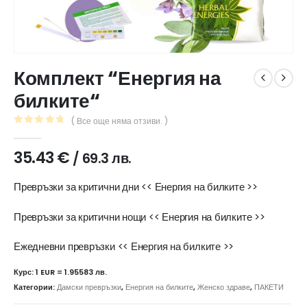
Комплект “Енергия на
билките“
( Все още няма отзиви. )
0
out of 5
35.43
€
/ 69.3 лв.
Превръзки за критични дни << Енергия на билките >>
Превръзки за критични нощи << Енергия на билките >>
Ежедневни превръзки << Енергия на билките >>
Курс: 1 EUR = 1.95583 лв.
Категории:
Дамски превръзки
,
Енергия на билките
,
Женско здраве
,
ПАКЕТИ