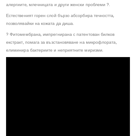
алергиите, млечницата и други женски проблеми ?.
Естественият горен слой бързо абсорбира течността,
позволявайки на кожата да диша.
? Фитомембрана, импрегнирана с патентован билков
екстракт, помага за възстановяване на микрофлората,
елиминира бактериите и неприятните миризми.