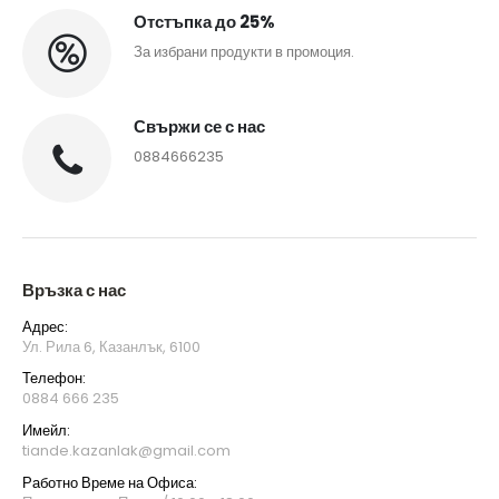
Отстъпка до 25%
За избрани продукти в промоция.
Свържи се с нас
0884666235
Връзка с нас
Адрес:
Ул. Рила 6, Казанлък, 6100
Телефон:
0884 666 235
Имейл:
tiande.kazanlak@gmail.com
Работно Време на Офиса: