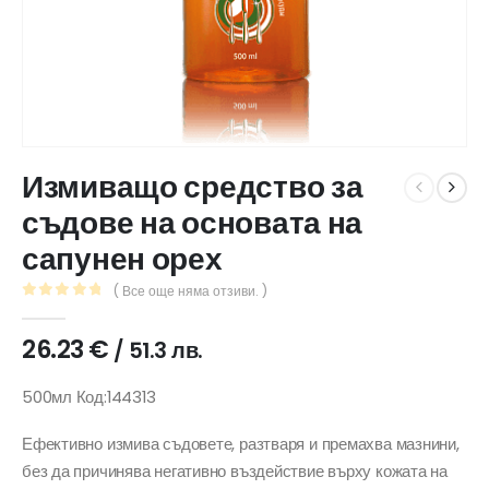
Измиващо средство за
съдове на основата на
сапунен орех
( Все още няма отзиви. )
0
out of 5
26.23
€
/ 51.3 лв.
500мл Код:144313
Ефективно измива съдовете, разтваря и премахва мазнини,
без да причинява негативно въздействие върху кожата на