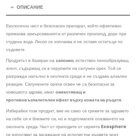
ОПИСАНИЕ
Екологично чист и безопасен препарат, който ефективно
премахва замърсяванията от различен произход, дори при
студена вода. Лесно се изплаква и не оставя остатъци по
съдовете.
Продуктът е базиран на
сапонин
, естествен пенообразуващ
агент, съдържащ се в черупките на сапунен орех. Той се
разгражда напълно в околната среда и не създава алкални
реакции. Сапунените орехи освен че са безопасни за
човешкото здраве, имат
омекотяващ и
противовъзпалителен ефект върху кожата на ръцете
.
Избирайки този продукт, вие не само се грижите за здравето
на себе си и близките си, но и подпомагате опазването на
околната среда. Част от приходите от серията
Ecosphere
се използват за засаждане на иглолистни дървета чрез