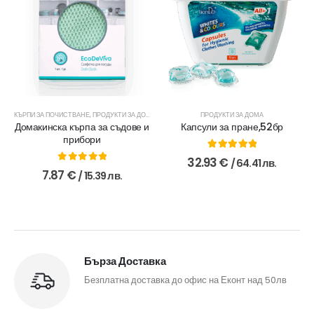
КЪРПИ ЗА ПОЧИСТВАНЕ
,
ПРОДУКТИ ЗА ДОМА
ПРОДУКТИ ЗА ДОМА
Домакинска кърпа за съдове и
Капсули за пране,52бр
прибори
5.00
out of 5
32.93
€
/ 64.41 лв.
0
out of 5
7.87
€
/ 15.39 лв.
Бърза Доставка
Безплатна доставка до офис на Еконт над 50лв