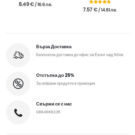
0
out of 5
8.49
€
/ 16.6 лв.
5.00
out of 5
7.57
€
/ 14.81 лв.
Бърза Доставка
Безплатна доставка до офис на Еконт над 50лв
Отстъпка до 25%
За избрани продукти в промоция.
Свържи се с нас
0884666235