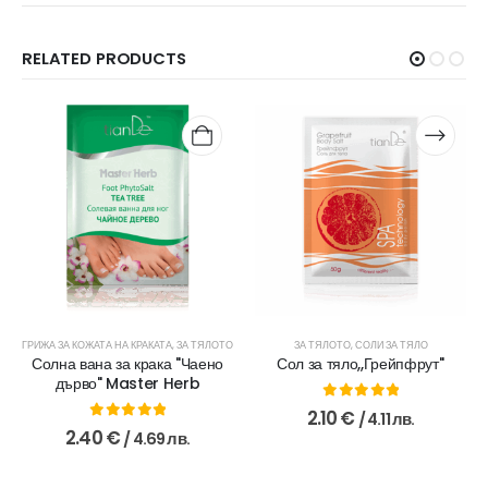
RELATED PRODUCTS
ГРИЖА ЗА КОЖАТА НА КРАКАТА
,
ЗА ТЯЛОТО
,
ПИЛИНГИ
,
ЗА ТЯЛОТО
ЗА ТЯЛОТО
,
СОЛИ ЗА ТЯЛО
Солна вана за крака "Чаено
Сол за тяло,,Грейпфрут''
дърво" Master Herb
0
out of 5
2.10
€
/ 4.11 лв.
0
out of 5
2.40
€
/ 4.69 лв.