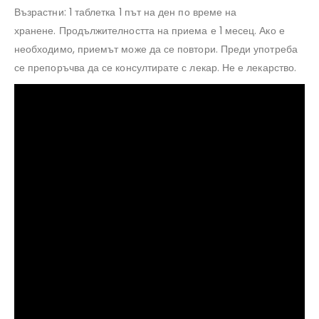
Възрастни: 1 таблетка 1 път на ден по време на
хранене. Продължителността на приема е 1 месец. Ако е
необходимо, приемът може да се повтори. Преди употреба
се препоръчва да се консултирате с лекар. Не е лекарство.