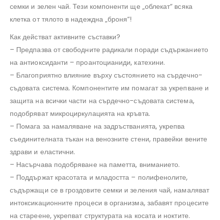
семки и зелен чай. Тези компоненти ще „облекат“ всяка
клетка от тялото в надеждна „броня“!
Как действат активните съставки?
– Предпазва от свободните радикали поради съдържанието
на антиоксиданти – проантоцианиди, катехини.
– Благоприятно влияние върху състоянието на сърдечно-
съдовата система. Компонентите им помагат за укрепване и
защита на всички части на сърдечно-съдовата система,
подобряват микроциркулацията на кръвта.
– Помага за намаляване на задръстванията, укрепва
съединителната тъкан на венозните стени, правейки вените
здрави и еластични.
– Насърчава подобряване на паметта, вниманието.
– Поддържат красотата и младостта – полифенолите,
съдържащи се в гроздовите семки и зеления чай, намаляват
интоксикационните процеси в организма, забавят процесите
на стареене, укрепват структурата на косата и ноктите.