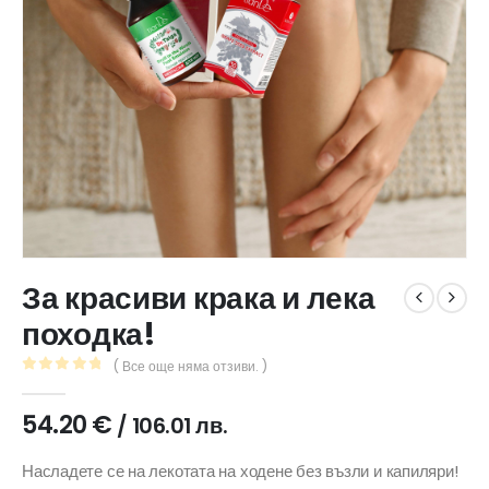
За красиви крака и лека
походка!
( Все още няма отзиви. )
0
out of 5
54.20
€
/ 106.01 лв.
Насладете се на лекотата на ходене без възли и капиляри!