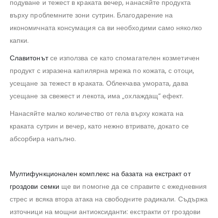
подуване и тежест в краката вечер, нанасяйте продукта
върху проблемните зони сутрин. Благодарение на
икономичната консумация са ви необходими само няколко
капки.
Славитонът
се използва се като спомагателен козметичен
продукт с изразена капилярна мрежа по кожата, с отоци,
усещане за тежест в краката. Облекчава умората, дава
усещане за свежест и лекота, има „охлаждащ“ ефект.
Нанасяйте малко количество от гела върху кожата на
краката сутрин и вечер, като нежно втривате, докато се
абсорбира напълно.
Мултифункционален комплекс на базата на екстракт от
гроздови семки
ще ви помогне да се справите с ежедневния
стрес и всяка втора атака на свободните радикали. Съдържа
източници на мощни антиоксиданти: екстракти от гроздови