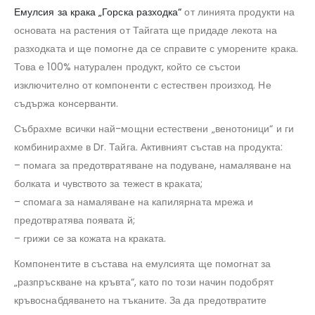
Емулсия за крака „Горска разходка“
от линията продукти на
основата на растения от Тайгата ще придаде лекота на
разходката и ще помогне да се справите с уморените крака.
Това е 100% натурален продукт, който се състои
изключително от компоненти с естествен произход. Не
съдържа консерванти.
Събрахме всички най-мощни естествени „венотоници“ и ги
комбинирахме в Dr. Тайга. Активният състав на продукта:
– помага за предотвратяване на подуване, намаляване на
болката и чувството за тежест в краката;
– спомага за намаляване на капилярната мрежа и
предотвратява появата й;
– грижи се за кожата на краката.
Компонентите в състава на емулсията ще помогнат за
„разпръскване на кръвта“, като по този начин подобрят
кръвоснабдяването на тъканите. За да предотвратите