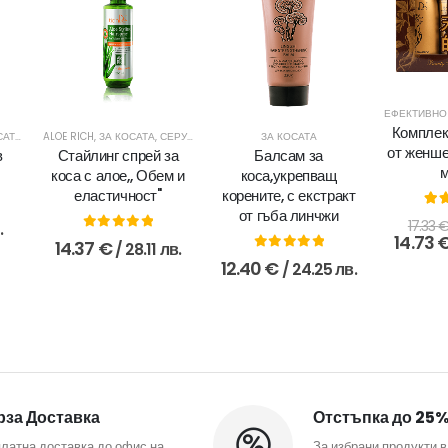
Комплек
АТА
,
ПРОТИВ КОСОПАД
ALOE RICH
,
ЗА КОСАТА
,
СЕРУМИ БЕЗ ОТМИВАНЕ
ЗА КОСАТА
от женше
в
Стайлинг спрей за
Балсам за
м
коса с алое,, Обем и
коса,укрепващ
еластичност"
корените, с екстракт
от гъба линчжи
5.0
17.33
.
14.73
0
out of 5
14.37
€
/ 28.11 лв.
0
out of 5
12.40
€
/ 24.25 лв.
за Доставка
Отстъпка до 25
латна доставка до офис на
За избрани продукти в