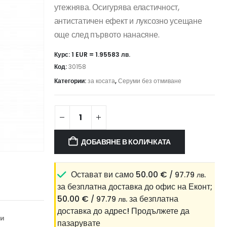
утежнява. Осигурява еластичност,
антистатичен ефект и луксозно усещане
още след първото нанасяне.
Курс: 1 EUR = 1.95583 лв.
Код:
30158
Категории:
за косата
,
Серуми без отмиване
ДОБАВЯНЕ В КОЛИЧКАТА
Остават ви само
50.00
€
/ 97.79 лв.
за безплатна доставка до офис на Еконт;
50.00
€
за безплатна
/ 97.79 лв.
доставка до адрес!
Продължете да
ни
пазарувате