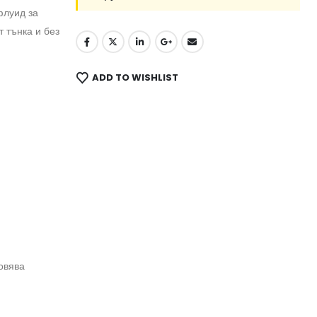
флуид за
 тънка и без
ADD TO WISHLIST
овява