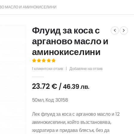
ОВО МАСЛО И АМИНОКИСЕЛИНИ
Флуид за коса с
арганово масло и
аминокиселини
5.00
out of 5
1
клиентски отзив
|
Добавяне на отзив
23.72
€
/ 46.39 лв.
50мл, Код: 30158
Лек флуид за коса с арганово масло и 12
аминокиселини, който възстановява,
хидратира и придава блясък, без да