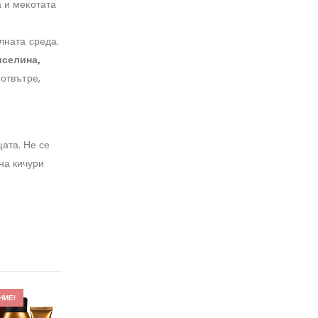
 и мекотата
лната среда.
иселина,
отвътре,
ата. Не се
на кичури
НИЕ!