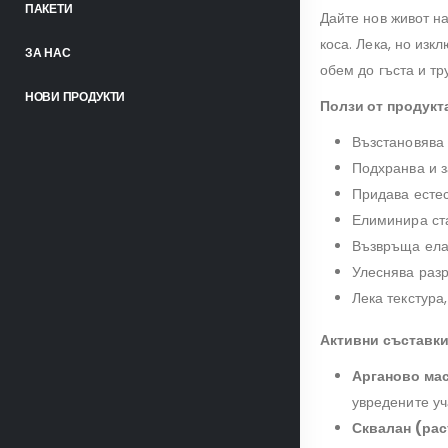
ПАКЕТИ
Дайте нов живот н
коса. Лека, но изк
ЗА НАС
обем до гъста и т
НОВИ ПРОДУКТИ
Ползи от продукт
Възстановява 
Подхранва и 
Придава есте
Елиминира ст
Възвръща елас
Улеснява раз
Лека текстура
Активни съставки
Арганово ма
увредените уч
Сквалан (рас