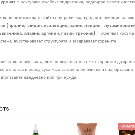
луронат
– осигурява дълбока хидратация, поддържа еластичността
ощен антиоксидант, който неутрализира вредните влияния на око
и (пролин, глицин, изолевцин, валин, левцин, глутаминова к
 киселина, аланин, аргинин, лизин, треонин)
– укрепват косъма 
стежа, възстановяват структурата и заздравяват корените.
ичество върху чиста, леко подсушена коса – от корените до краищ
се използва и върху суха коса за финален блясък и подчертаване 
Използвайте ежедневно или при нужда.
CTS
НАМАЛЕ