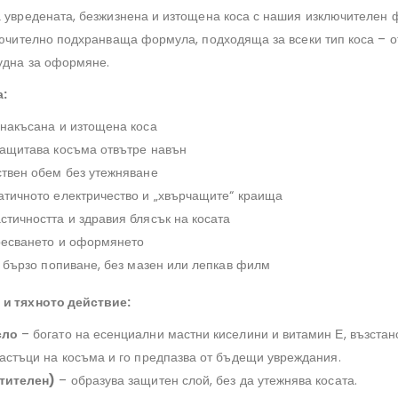
а увредената, безжизнена и изтощена коса с нашия изключителен 
лючително подхранваща формула, подходяща за всеки тип коса – от
рудна за оформяне.
а:
накъсана и изтощена коса
защитава косъма отвътре навън
ствен обем без утежняване
атичното електричество и „хвърчащите“ краища
тичността и здравия блясък на косата
ресването и оформянето
, бързо попиване, без мазен или лепкав филм
 и тяхното действие:
сло
– богато на есенциални мастни киселини и витамин Е, възстан
астъци на косъма и го предпазва от бъдещи увреждания.
тителен)
– образува защитен слой, без да утежнява косата.