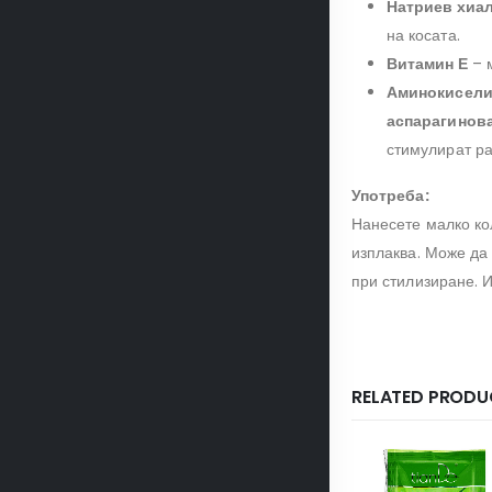
Натриев хиа
на косата.
Витамин Е
– м
Аминокиселин
аспарагинова
стимулират ра
Употреба:
Нанесете малко кол
изплаква. Може да 
при стилизиране. 
RELATED PRODU